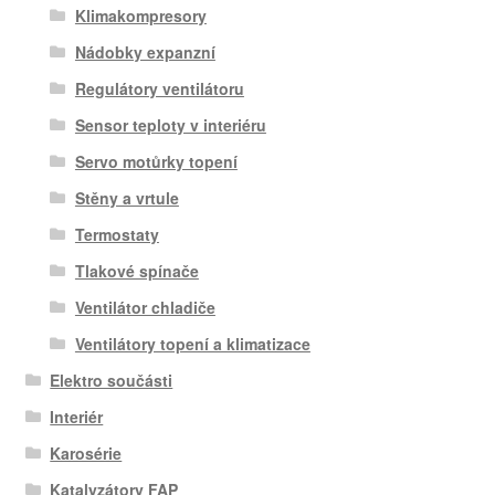
Klimakompresory
Nádobky expanzní
Regulátory ventilátoru
Sensor teploty v interiéru
Servo motůrky topení
Stěny a vrtule
Termostaty
Tlakové spínače
Ventilátor chladiče
Ventilátory topení a klimatizace
Elektro součásti
Interiér
Karosérie
Katalyzátory FAP