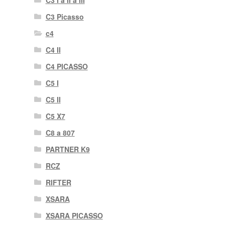
C3 I a II a III
C3 Picasso
c4
C4 II
C4 PICASSO
C5 I
C5 II
C5 X7
C8 a 807
PARTNER K9
RCZ
RIFTER
XSARA
XSARA PICASSO