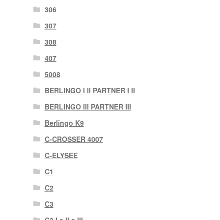
306
307
308
407
5008
BERLINGO I II PARTNER I II
BERLINGO III PARTNER III
Berlingo K9
C-CROSSER 4007
C-ELYSEE
C1
C2
C3