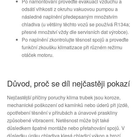
Po namontování proveďte evakuaci vzduchu a
odsátí vlhkosti z okruhu vakuovou pumpou a
následné naplnění předepsaným množstvím
chladiva (u většiny těchto vozů se používá R134a;
přesné množství vždy dle servisních dat výrobce).
Po naplnění zkontrolujte těsnost spojů a proveďte
funkční zkoušku klimatizace při různém režimu
otáček motoru.
Důvod, proč se díl nejčastěji pokazí
Nejčastější příčiny poruchy klima trubek jsou koroze,
mechanické poškození od kamínků nebo úderů při jízdě,
opotřebení těsnění v přírubách a únavové praskliny
způsobené vibracemi. Netěsnost může být také
důsledkem špatné montáže nebo přetahování spojů. V
důsledku úniku chladiva klesá chladicí výkon a hrozí