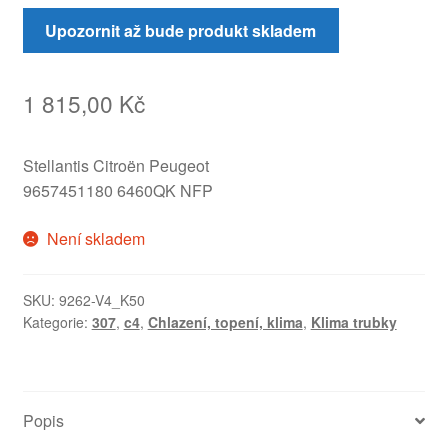
Upozornit až bude produkt skladem
1 815,00
Kč
Stellantis Citroën Peugeot
9657451180 6460QK NFP
Není skladem
SKU:
9262-V4_K50
Kategorie:
307
,
c4
,
Chlazení, topení, klima
,
Klima trubky
Popis