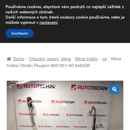
DOPRAVA od 139,-Kč
Používáme cookies, abychom vám poskytli co nejlepší zážitek z
našich webových stránek.
Volejte po-pá 9-16 704 494 494
Další informace o tom, které soubory cookie používáme, nebo je
můžete vypnout v
nastavení
.
Přeskočit
Přejít
Menu
Souhlasím
na
k
navigaci
obsahu
Úvodní stránka
webu
Domů
Chlazení, topení, klima
Klima trubky
c4
Klima
Celosvětová doprava
trubka Citroën Peugeot 9657451180 6460QK
Doprava
Kontakt
🔍
Košík
Můj účet