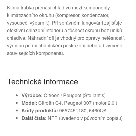
Klima trubka přenáší chladivo mezi komponenty
klimatizačního okruhu (kompresor, kondenzátor,
vysoušeč, výparník). Při správném fungování zajišťuje
efektivní chlazení interiéru a těsnost okruhu bez úniků
chladiva. Náhradní díl je vhodný pro opravy netěsností,
výměnu po mechanickém poškození nebo při výměně
souvisejících komponentů.
Technické informace
Výrobce:
Citroën / Peugeot (Stellantis)
Model:
Citroën C4, Peugeot 307 (motor 2.0i)
Kódy produktů:
9657451180, 6460QK
Další čísla:
NFP (uvedeno v původním popisu)