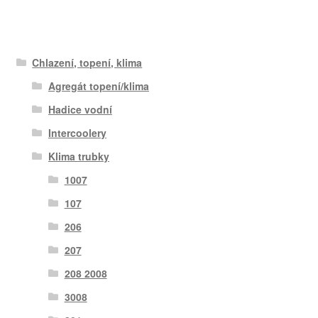
Chlazení, topení, klima
Agregát topení/klima
Hadice vodní
Intercoolery
Klima trubky
1007
107
206
207
208 2008
3008