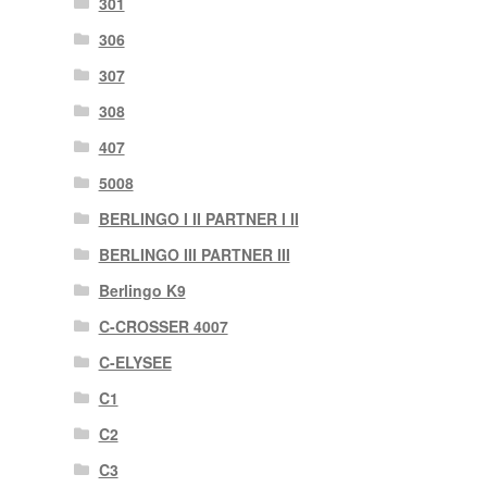
301
306
307
308
407
5008
BERLINGO I II PARTNER I II
BERLINGO III PARTNER III
Berlingo K9
C-CROSSER 4007
C-ELYSEE
C1
C2
C3