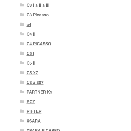
C3 I a II a III
C3 Picasso
c4
C4 II
C4 PICASSO
C5 I
C5 II
C5 X7
C8 a 807
PARTNER K9
RCZ
RIFTER
XSARA
XSARA PICASSO