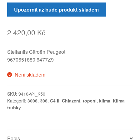
Upozornit až bude produkt skladem
2 420,00
Kč
Stellantis Citroën Peugeot
9670651880 6477Z9
Není skladem
SKU:
9410-V4_K50
Kategorií:
3008
,
308
,
C4 II
,
Chlazení, topení, klima
,
Klima
trubky
Popis