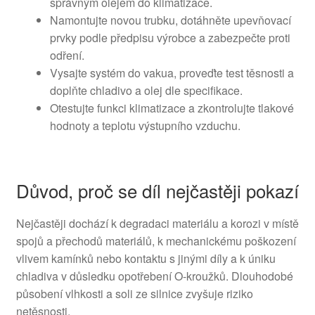
správným olejem do klimatizace.
Namontujte novou trubku, dotáhněte upevňovací
prvky podle předpisu výrobce a zabezpečte proti
odření.
Vysajte systém do vakua, proveďte test těsnosti a
doplňte chladivo a olej dle specifikace.
Otestujte funkci klimatizace a zkontrolujte tlakové
hodnoty a teplotu výstupního vzduchu.
Důvod, proč se díl nejčastěji pokazí
Nejčastěji dochází k degradaci materiálu a korozi v místě
spojů a přechodů materiálů, k mechanickému poškození
vlivem kamínků nebo kontaktu s jinými díly a k úniku
chladiva v důsledku opotřebení O‑kroužků. Dlouhodobé
působení vlhkosti a soli ze silnice zvyšuje riziko
netěsnosti.