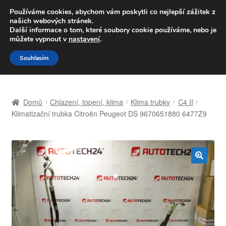
DOPRAVA od 139,-Kč
Používáme cookies, abychom vám poskytli co nejlepší zážitek z
našich webových stránek.
Volejte po-pá 9-16 704 494 494
Další informace o tom, které soubory cookie používáme, nebo je
můžete vypnout v
nastavení
.
Přeskočit
Přejít
Menu
Souhlasím
na
k
navigaci
obsahu
Úvodní stránka
webu
Domů
Chlazení, topení, klima
Klima trubky
C4 II
Celosvětová doprava
Klimatizační trubka Citroën Peugeot DS 9670651880 6477Z9
Doprava
Kontakt
🔍
Košík
Můj účet