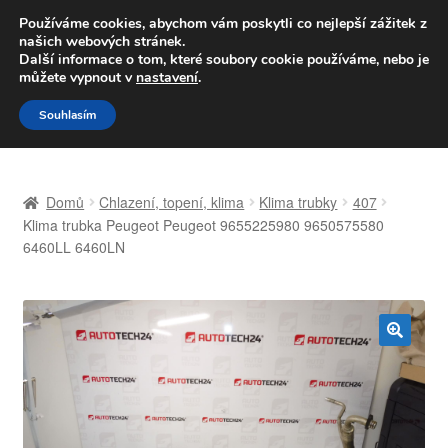
DOPRAVA od 139,-Kč
Používáme cookies, abychom vám poskytli co nejlepší zážitek z
našich webových stránek.
Volejte po-pá 9-16 704 494 494
Další informace o tom, které soubory cookie používáme, nebo je
můžete vypnout v
nastavení
.
Přeskočit
Přejít
Menu
Souhlasím
na
k
navigaci
obsahu
Úvodní stránka
webu
Domů
Chlazení, topení, klima
Klima trubky
407
Celosvětová doprava
Klima trubka Peugeot Peugeot 9655225980 9650575580
6460LL 6460LN
Doprava
Kontakt
🔍
Košík
Můj účet