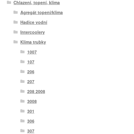
Chlazení, topení, klima
Agregát topení/klima
Hadice vodní
Intercoolery
Klima trubky
1007
107
206
207
208 2008
3008
301
306
307