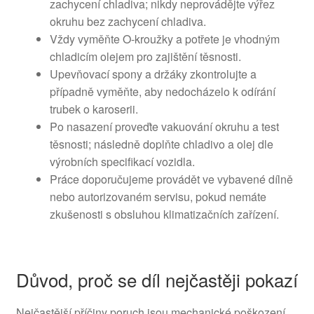
zachycení chladiva; nikdy neprovádějte výřez
okruhu bez zachycení chladiva.
Vždy vyměňte O-kroužky a potřete je vhodným
chladicím olejem pro zajištění těsnosti.
Upevňovací spony a držáky zkontrolujte a
případně vyměňte, aby nedocházelo k odírání
trubek o karoserii.
Po nasazení proveďte vakuování okruhu a test
těsnosti; následně doplňte chladivo a olej dle
výrobních specifikací vozidla.
Práce doporučujeme provádět ve vybavené dílně
nebo autorizovaném servisu, pokud nemáte
zkušenosti s obsluhou klimatizačních zařízení.
Důvod, proč se díl nejčastěji pokazí
Nejčastější příčiny poruch jsou mechanické poškození