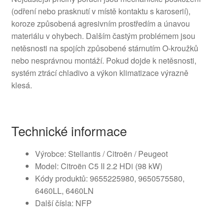
(odření nebo prasknutí v místě kontaktu s karoserií),
koroze způsobená agresivním prostředím a únavou
materiálu v ohybech. Dalším častým problémem jsou
netěsnosti na spojích způsobené stárnutím O-kroužků
nebo nesprávnou montáží. Pokud dojde k netěsnosti,
systém ztrácí chladivo a výkon klimatizace výrazně
klesá.
Technické informace
Výrobce: Stellantis / Citroën / Peugeot
Model: Citroën C5 II 2.2 HDi (98 kW)
Kódy produktů: 9655225980, 9650575580,
6460LL, 6460LN
Další čísla: NFP