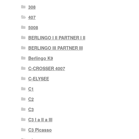
308
407
5008
BERLINGO I II PARTNER I II
BERLINGO III PARTNER III
Berlingo K9
C-CROSSER 4007
C-ELYSEE
C1
C2
C3
C3 I a II a III
C3 Picasso