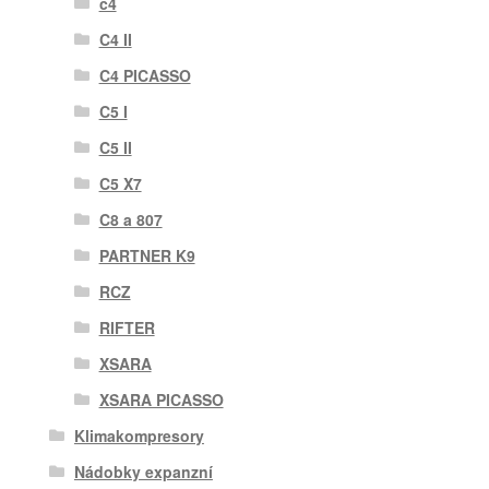
c4
C4 II
C4 PICASSO
C5 I
C5 II
C5 X7
C8 a 807
PARTNER K9
RCZ
RIFTER
XSARA
XSARA PICASSO
Klimakompresory
Nádobky expanzní