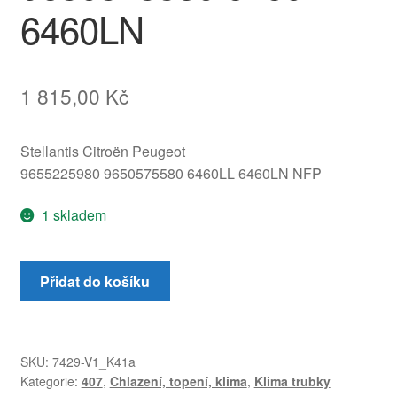
6460LN
1 815,00
Kč
Stellantis Citroën Peugeot
9655225980 9650575580 6460LL 6460LN NFP
1 skladem
Klima
Přidat do košíku
trubka
Peugeot
Peugeot
9655225980
SKU:
7429-V1_K41a
Kategorie:
407
,
Chlazení, topení, klima
,
Klima trubky
9650575580