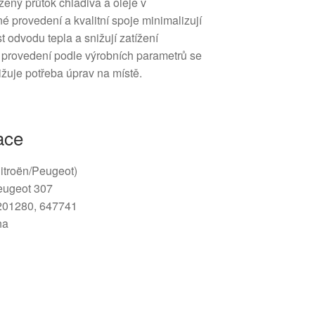
zený průtok chladiva a oleje v
é provedení a kvalitní spoje minimalizují
st odvodu tepla a snižují zatížení
provedení podle výrobních parametrů se
žuje potřeba úprav na místě.
ace
Citroën/Peugeot)
eugeot 307
201280, 647741
na