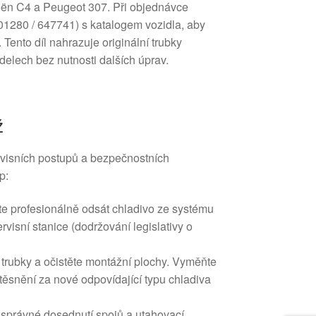
roën C4 a Peugeot 307. Při objednávce
01280 / 647741) s katalogem vozidla, aby
 Tento díl nahrazuje originální trubky
elech bez nutnosti dalších úprav.
ž
rvisních postupů a bezpečnostních
p:
e profesionálně odsát chladivo ze systému
rvisní stanice (dodržování legislativy o
trubky a očistěte montážní plochy. Vyměňte
těsnění za nové odpovídající typu chladiva
 správné dosednutí spojů a utahovací