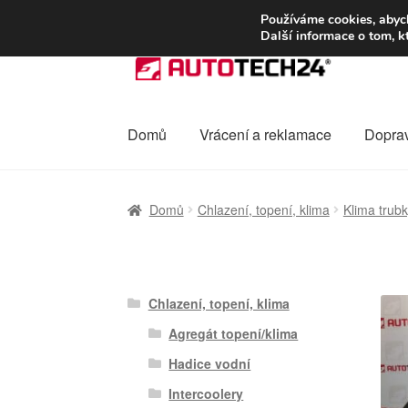
DOPRAVA od 13
Používáme cookies, abych
Další informace o tom, k
Přeskočit
Přejít
na
k
navigaci
obsahu
webu
Domů
Vrácení a reklamace
Dopra
Úvodní stránka
Celosvětová doprava
Dopra
Domů
Chlazení, topení, klima
Klima trub
Ochrana osobních údajů
Platby
Pokladna
Chlazení, topení, klima
Agregát topení/klima
Hadice vodní
Intercoolery