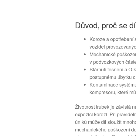
Důvod, proč se dí
Koroze a opotřebení s
vozidel provozovaný
Mechanické poškození
v podvozkových část
Stárnutí těsnění a O
postupnému úbytku c
Kontaminace systému 
kompresoru, které můž
Životnost trubek je závislá
expozici korozi. Při pravide
úniků může díl sloužit mnoho
mechanického poškození do