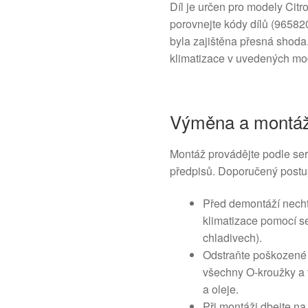
Díl je určen pro modely Cit
porovnejte kódy dílů (96582
byla zajištěna přesná shoda.
klimatizace v uvedených mod
Výměna a montá
Montáž provádějte podle se
předpisů. Doporučený postu
Před demontáží necht
klimatizace pomocí se
chladivech).
Odstraňte poškozené 
všechny O-kroužky a 
a oleje.
Při montáži dbejte na