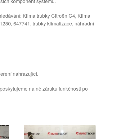
lších komponent systému.
hledávání: Klima trubky Citroën C4, Klima
280, 647741, trubky klimatizace, náhradní
erení nahrazující.
 poskytujeme na ně záruku funkčnosti po