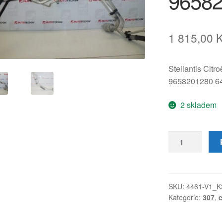
96582
1 815,00
Stellantis Citr
9658201280 6
2 skladem
Klimatizační
trubky
Citroën
Peugeot
9658201280
SKU:
4461-V1_K
Kategorie:
307
,
647741
množství