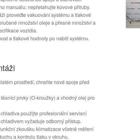
ho manuálu; nepřetahujte kovové příruby.
ži proveďte vakuování systému a tlakové
oručené množství oleje a přesné množství a
ecifikace vozidla.
nost a tlakové hodnoty po nabití systému.
táži
istém prostředí, chraňte nové spoje před
těsnící prvky (O-kroužky) a vhodný olej pro
chladiva použijte profesionální servisní
s chladivem vyžaduje odborný přístup.
funkční zkoušku klimatizace včetně měření
duchu a kontrolu tlaku v okruhu.