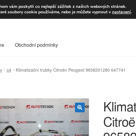
9,-Kč
Volejte p
om vám poskytli co nejlepší zážitek z našich webových stránek.
teré soubory cookie používáme, nebo je můžete vypnout v
nastavení
.
va
Obchodní podmínky
va
Kontakt
Košík
Můj účet
O nás
Obchodní podmínky
ky
c4
Klimatizační trubky Citroën Peugeot 9658201280 647741
Reklamace
Reklamační řád
Vrakoviště Citroën
Klimat
Citro
🔍