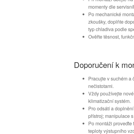
momenty dle servisní
Po mechanické montá
zkoušky, doplňte dop
typ chladiva podle sp
Ověřte těsnost, funkč
Doporučení k mon
Pracujte v suchém a č
nečistotami.
Vždy používejte nové 
klimatizační systém.
Pro odsátí a doplnění 
přístroj; manipulace 
Po montáži proveďte 
teploty výstupního vz