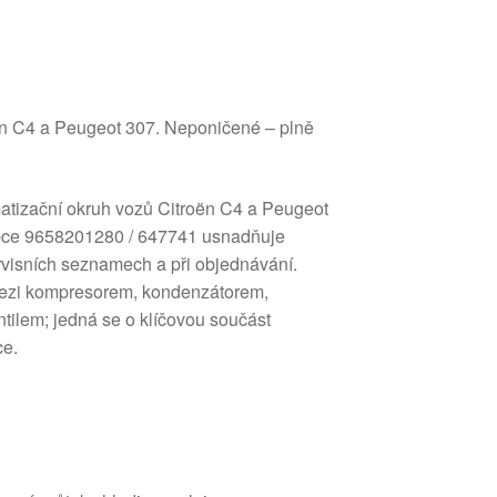
oën C4 a Peugeot 307. Neponičené – plně
imatizační okruh vozů Citroën C4 a Peugeot
bce 9658201280 / 647741 usnadňuje
ervisních seznamech a při objednávání.
mezi kompresorem, kondenzátorem,
ilem; jedná se o klíčovou součást
ce.