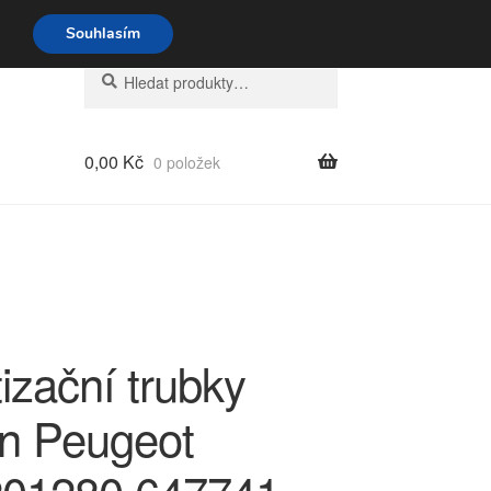
o-pá 9-16 704 494 494
Souhlasím
Hledat:
Hledat
0,00
Kč
0 položek
izační trubky
ën Peugeot