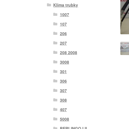
Klima trubky
1007
107
206
207
208 2008
3008
301
306
307
308
407
5008
BERLINGO I II