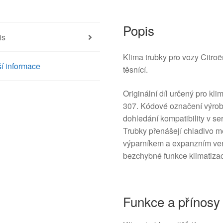
Popis
is
Klima trubky pro vozy Citr
í informace
těsnící.
Originální díl určený pro kl
307. Kódové označení výro
dohledání kompatibility v s
Trubky přenášejí chladivo 
výparníkem a expanzním vent
bezchybné funkce klimatiza
Funkce a přínosy