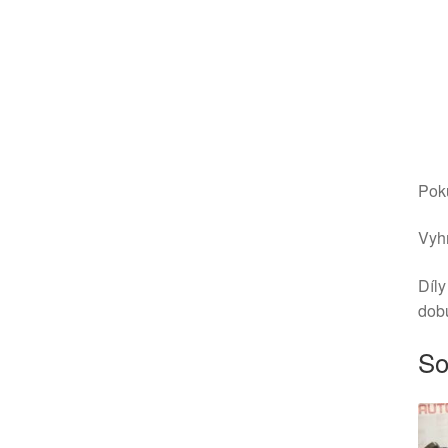
Poku
Vyhr
Díly
dob
So