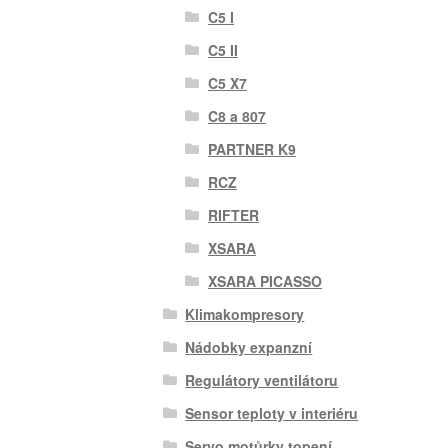
C5 I
C5 II
C5 X7
C8 a 807
PARTNER K9
RCZ
RIFTER
XSARA
XSARA PICASSO
Klimakompresory
Nádobky expanzní
Regulátory ventilátoru
Sensor teploty v interiéru
Servo motůrky topení