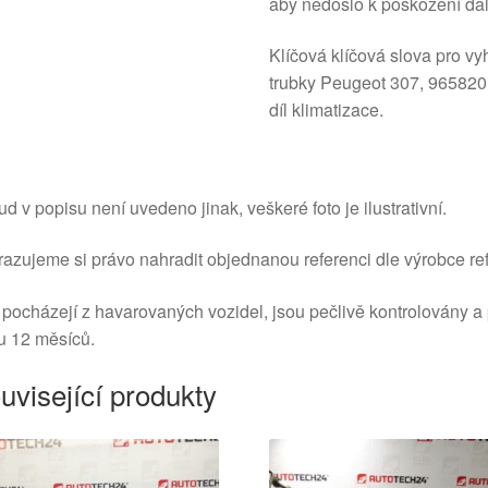
aby nedošlo k poškození da
Klíčová klíčová slova pro vy
trubky Peugeot 307, 9658201
díl klimatizace.
d v popisu není uvedeno jinak, veškeré foto je ilustrativní.
azujeme si právo nahradit objednanou referenci dle výrobce ref
 pocházejí z havarovaných vozidel, jsou pečlivě kontrolovány a
u 12 měsíců.
uvisející produkty