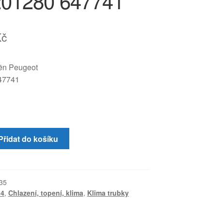
01280 647741
Kč
oën Peugeot
47741
Přidat do košíku
35
c4
,
Chlazení, topení, klima
,
Klima trubky