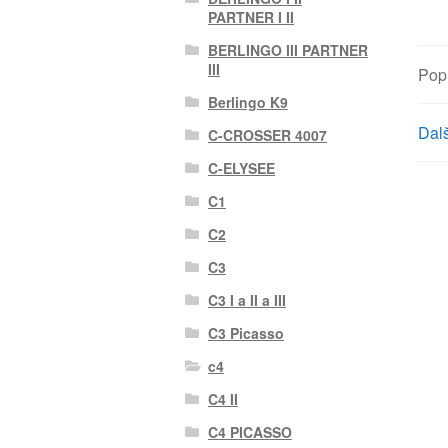
PARTNER I II
BERLINGO III PARTNER
III
Pop
Berlingo K9
Dalš
C-CROSSER 4007
C-ELYSEE
C1
C2
C3
C3 I a II a III
C3 Picasso
c4
C4 II
C4 PICASSO