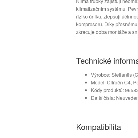
Klima trubky zajišťují neome
klimatizačním systému. Pevn
riziko úniku, zlepšují účinno
kompresoru. Díky přesnému 
zkracuje doba montáže a sni
Technické inform
Výrobce: Stellantis (
Model: Citroën C4, P
Kódy produktů: 9658
Další čísla: Neuvede
Kompatibilita