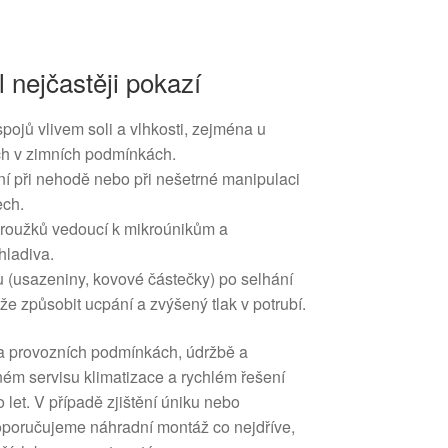
l nejčastěji pokazí
pojů vlivem soli a vlhkosti, zejména u
ch v zimních podmínkách.
 při nehodě nebo při nešetrné manipulaci
ech.
-kroužků vedoucí k mikroúnikům a
hladiva.
(usazeniny, kovové částečky) po selhání
e způsobit ucpání a zvýšený tlak v potrubí.
 na provozních podmínkách, údržbě a
lném servisu klimatizace a rychlém řešení
 let. V případě zjištění úniku nebo
poručujeme náhradní montáž co nejdříve,