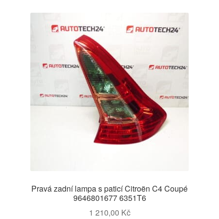
Pravá zadní lampa s paticí Citroën C4 Coupé
9646801677 6351T6
1 210,00
Kč