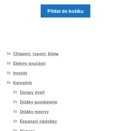
Přidat do košíku
Chlazení, topení, klima
Elektro součásti
Interiér
Karosérie
Dorazy dveří
Držáky autobaterie
Držáky rezervy
Expanzní nádobky
Hagusy