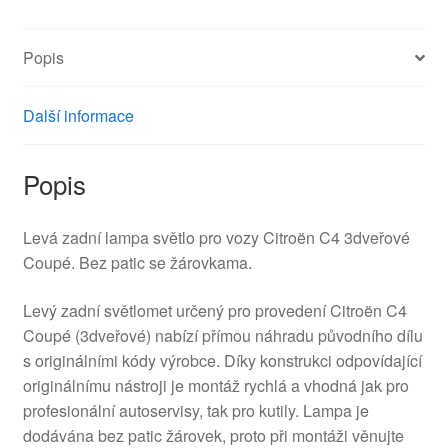
bez
patice
Popis
9646801777
6350T6
množství
Další informace
Popis
Levá zadní lampa světlo pro vozy Citroën C4 3dveřové
Coupé. Bez patic se žárovkama.
Levý zadní světlomet určený pro provedení Citroën C4
Coupé (3dveřové) nabízí přímou náhradu původního dílu
s originálními kódy výrobce. Díky konstrukci odpovídající
originálnímu nástroji je montáž rychlá a vhodná jak pro
profesionální autoservisy, tak pro kutily. Lampa je
dodávána bez patic žárovek, proto při montáži věnujte