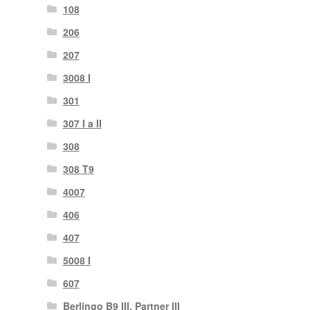
108
206
207
3008 I
301
307 I a II
308
308 T9
4007
406
407
5008 I
607
Berlingo B9 III, Partner III