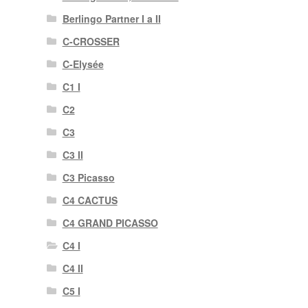
Berlingo Partner I a II
C-CROSSER
C-Elysée
C1 I
C2
C3
C3 II
C3 Picasso
C4 CACTUS
C4 GRAND PICASSO
C4 I
C4 II
C5 I