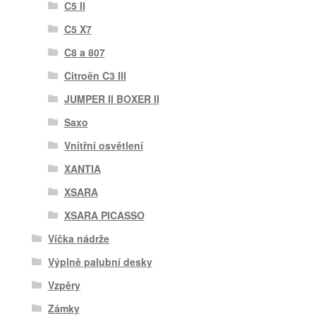
C5 II
C5 X7
C8 a 807
Citroën C3 III
JUMPER II BOXER II
Saxo
Vnitřní osvětlení
XANTIA
XSARA
XSARA PICASSO
Víčka nádrže
Výplně palubní desky
Vzpěry
Zámky