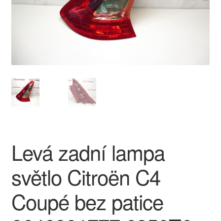
O nás
Obchodní podmínky
Ochrana osobních údajů
Platby
Pokladna
Levá zadní lampa
Reklamace
světlo Citroën C4
Reklamační řád
Coupé bez patice
Vrakoviště Citroën