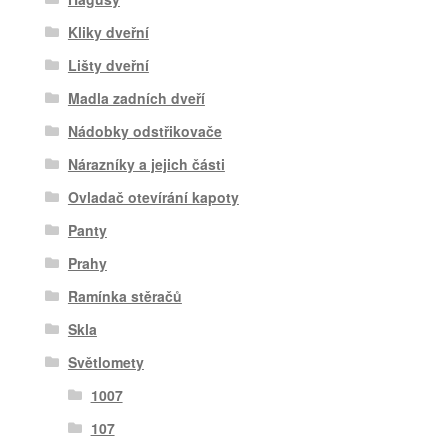
Kliky dveřní
Lišty dveřní
Madla zadních dveří
Nádobky odstřikovače
Nárazníky a jejich části
Ovladač otevírání kapoty
Panty
Prahy
Ramínka stěračů
Skla
Světlomety
1007
107