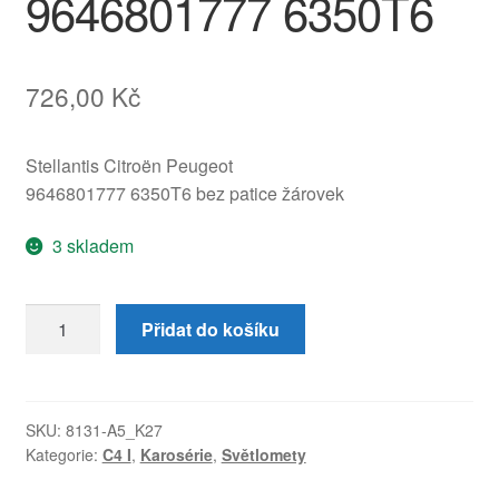
9646801777 6350T6
726,00
Kč
Stellantis Citroën Peugeot
9646801777 6350T6 bez patice žárovek
3 skladem
Levá
Přidat do košíku
zadní
lampa
světlo
Citroën
SKU:
8131-A5_K27
Kategorie:
C4 I
,
Karosérie
,
Světlomety
C4
Coupé