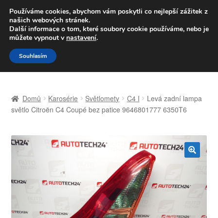
DOPRAVA od 139,-Kč
Používáme cookies, abychom vám poskytli co nejlepší zážitek z
našich webových stránek.
Volejte po-pá 9-16 704 494 494
Další informace o tom, které soubory cookie používáme, nebo je
můžete vypnout v
nastavení
.
Přeskočit
Přejít
Menu
Souhlasím
na
k
navigaci
obsahu
Úvodní stránka
webu
Domů
Karosérie
Světlomety
C4 I
Levá zadní lampa
Celosvětová doprava
světlo Citroën C4 Coupé bez patice 9646801777 6350T6
Doprava
Kontakt
🔍
Košík
Můj účet