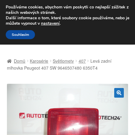
DOPRAVA od 139,-Kč
Používáme cookies, abychom vám poskytli co nejlepší zážitek z
našich webových stránek.
Volejte po-pá 9-16 704 494 494
Další informace o tom, které soubory cookie používáme, nebo je
můžete vypnout v
nastavení
.
Přeskočit
Přejít
Menu
Souhlasím
na
k
navigaci
obsahu
Úvodní stránka
webu
Domů
Karosérie
Světlomety
407
Levá zadní
Celosvětová doprava
mlhovka Peugeot 407 SW 9646507480 6350T4
Doprava
Kontakt
🔍
Košík
Můj účet