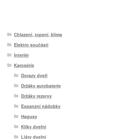
Chlazení, topení, klima
Elektro součásti
Interiér
Karosérie
Dorazy dveří
Držáky autobaterie
Držáky rezervy
Expanzní nádobky
Hagusy
Kliky dveřní
Lišty dveřní