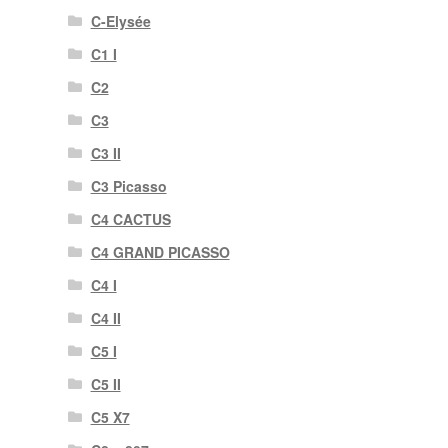
C-Elysée
C1 I
C2
C3
C3 II
C3 Picasso
C4 CACTUS
C4 GRAND PICASSO
C4 I
C4 II
C5 I
C5 II
C5 X7