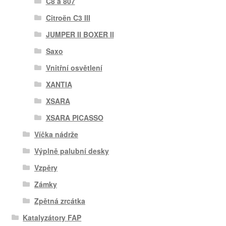
C8 a 807
Citroën C3 III
JUMPER II BOXER II
Saxo
Vnitřní osvětlení
XANTIA
XSARA
XSARA PICASSO
Víčka nádrže
Výplně palubní desky
Vzpěry
Zámky
Zpětná zrcátka
Katalyzátory FAP