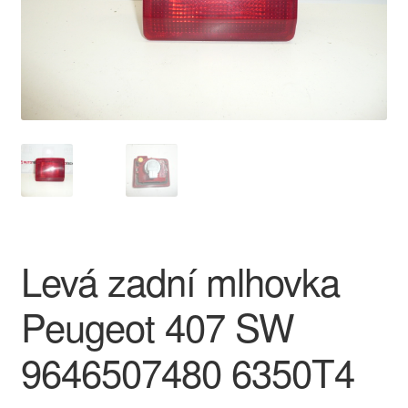
O nás
Obchodní podmínky
Ochrana osobních údajů
Platby
Pokladna
Levá zadní mlhovka
Reklamace
Peugeot 407 SW
Reklamační řád
9646507480 6350T4
Vrakoviště Citroën