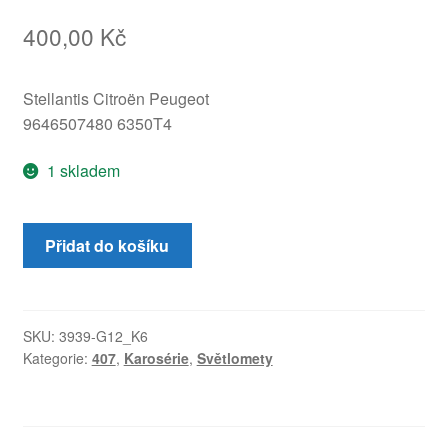
400,00
Kč
Stellantis Citroën Peugeot
9646507480 6350T4
1 skladem
Levá
Přidat do košíku
zadní
mlhovka
Peugeot
407
SKU:
3939-G12_K6
Kategorie:
407
,
Karosérie
,
Světlomety
SW
9646507480
6350T4
množství