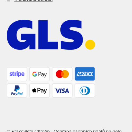
©
Vrakoviště Citroën
-
Ochrana osobních údajů
najdete