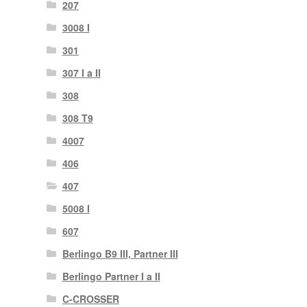
207
3008 I
301
307 I a II
308
308 T9
4007
406
407
5008 I
607
Berlingo B9 III, Partner III
Berlingo Partner I a II
C-CROSSER