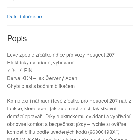
Další informace
Popis
Levé zpětné zrcátko řidiče pro vozy Peugeot 207
Elektricky ovládané, vyhřívané
7 (5+2) PIN
Barva KKN – lak Červený Aden
Chybí plast s bočním blikačem
Komplexní náhradní levé zrcátko pro Peugeot 207 nabízí
funkce, které ocení jak automechanici, tak šikovní
domácí opraváři. Díky elektrickému ovládání a vyhřívání
obnovíte komfort a bezpečnost jízdy – rychle si ověříte
kompatibilitu podle uvedených kódů (96806498XT,
8149ZG, KKN). Zrcátko je lakované v odstínu Červený