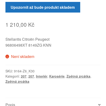
Upozornit až bude produkt skladem
1 210,00
Kč
Stellantis Citroën Peugeot
96806498XT 8149ZG KNN
Není skladem
SKU:
9164-Z6_K30
Kategorií:
207
,
207
,
Interiér
,
Karosérie
,
Zpětná zrcátka
,
Zpětná zrcátka
Popis