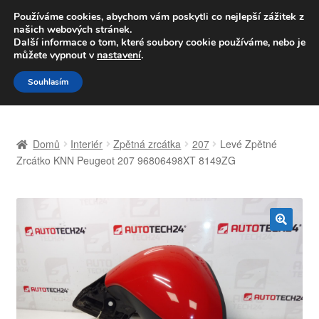
DOPRAVA od 139,-Kč
Používáme cookies, abychom vám poskytli co nejlepší zážitek z
našich webových stránek.
Volejte po-pá 9-16 704 494 494
Další informace o tom, které soubory cookie používáme, nebo je
můžete vypnout v
nastavení
.
Přeskočit
Přejít
Menu
Souhlasím
na
k
navigaci
obsahu
Úvodní stránka
webu
Domů
Interiér
Zpětná zrcátka
207
Levé Zpětné
Celosvětová doprava
Zrcátko KNN Peugeot 207 96806498XT 8149ZG
Doprava
Kontakt
🔍
Košík
Můj účet