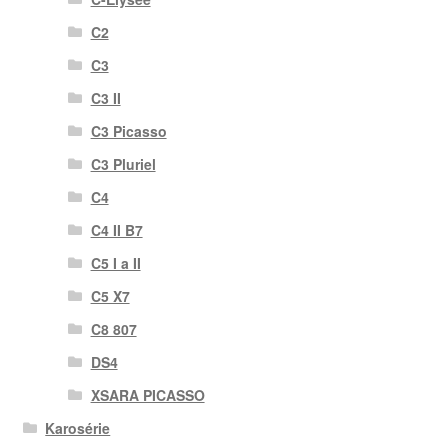
C2
C3
C3 II
C3 Picasso
C3 Pluriel
C4
C4 II B7
C5 I a II
C5 X7
C8 807
DS4
XSARA PICASSO
Karosérie