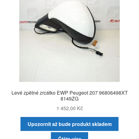
Levé zpětné zrcátko EWP Peugeot 207 96806498XT
8149ZG
1 452,00
Kč
Upozornit až bude produkt skladem
Čtěte více