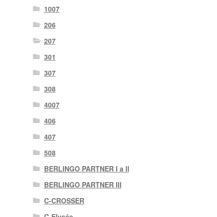
1007
206
207
301
307
308
4007
406
407
508
BERLINGO PARTNER I a II
BERLINGO PARTNER III
C-CROSSER
C-Elysée