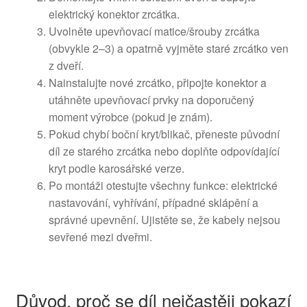
elektrický konektor zrcátka.
Uvolněte upevňovací matice/šrouby zrcátka
(obvykle 2–3) a opatrně vyjměte staré zrcátko ven
z dveří.
Nainstalujte nové zrcátko, připojte konektor a
utáhněte upevňovací prvky na doporučený
moment výrobce (pokud je znám).
Pokud chybí boční kryt/blikač, přeneste původní
díl ze starého zrcátka nebo doplňte odpovídající
kryt podle karosářské verze.
Po montáži otestujte všechny funkce: elektrické
nastavování, vyhřívání, případné sklápění a
správné upevnění. Ujistěte se, že kabely nejsou
sevřené mezi dveřmi.
Důvod, proč se díl nejčastěji pokazí