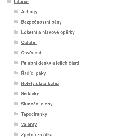
Interiér
Airbagy
Bezpečnostní pásy
Loketní a hlavové opěrky
Ostatní
Osvětlení
Palubní desky a jejich části
Řadící páky
Rolety plata kufru
Sedačky
Sluneční clony
Tapecírunky
Volanty
Zpětná zrcátka