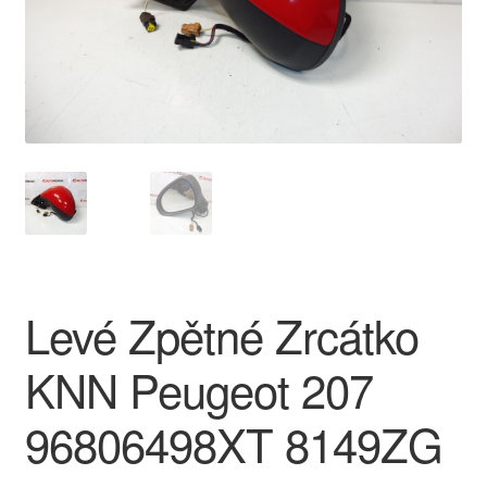
O nás
Obchodní podmínky
Ochrana osobních údajů
Platby
Pokladna
Levé Zpětné Zrcátko
Reklamace
KNN Peugeot 207
Reklamační řád
96806498XT 8149ZG
Vrakoviště Citroën