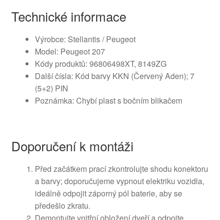
Technické informace
Výrobce: Stellantis / Peugeot
Model: Peugeot 207
Kódy produktů: 96806498XT, 8149ZG
Další čísla: Kód barvy KKN (Červený Aden); 7
(5+2) PIN
Poznámka: Chybí plast s bočním blikačem
Doporučení k montáži
Před začátkem prací zkontrolujte shodu konektoru
a barvy; doporučujeme vypnout elektriku vozidla,
ideálně odpojit záporný pól baterie, aby se
předešlo zkratu.
Demontujte vnitřní obložení dveří a odpojte