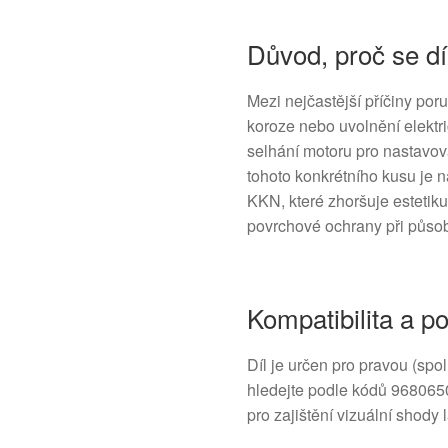
Důvod, proč se dí
Mezi nejčastější příčiny por
koroze nebo uvolnění elektr
selhání motoru pro nastavov
tohoto konkrétního kusu je 
KKN, které zhoršuje estetik
povrchové ochrany při působ
Kompatibilita a 
Díl je určen pro pravou (spo
hledejte podle kódů 96806
pro zajištění vizuální shody 