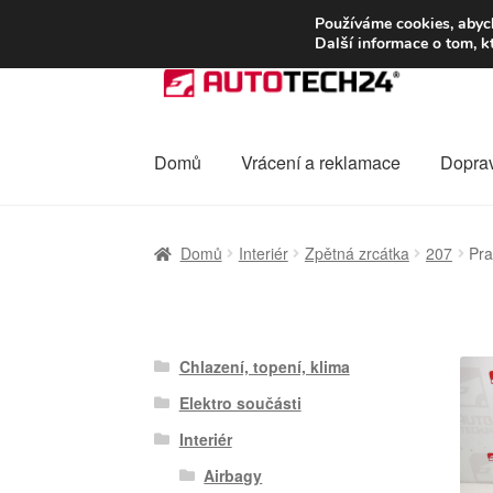
DOPRAVA od 13
Používáme cookies, abych
Další informace o tom, k
Přeskočit
Přejít
na
k
navigaci
obsahu
webu
Domů
Vrácení a reklamace
Dopra
Úvodní stránka
Celosvětová doprava
Dopra
Domů
Interiér
Zpětná zrcátka
207
Pra
Ochrana osobních údajů
Platby
Pokladna
Chlazení, topení, klima
Elektro součásti
Interiér
Airbagy