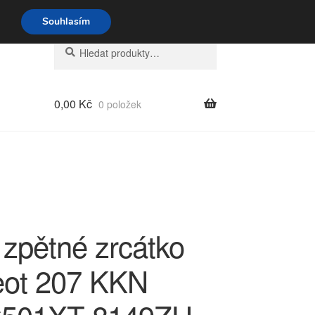
o-pá 9-16 704 494 494
Souhlasím
Hledat:
Hledat
0,00
Kč
0 položek
 zpětné zrcátko
ot 207 KKN