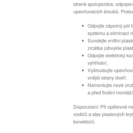
straně spolujezdce, odpojen
upevňovacích šroubů. Postu
Odpojte záporný pól b
systému a eliminaci ri
Sundejte vnitřní plast
zrcátka (obvykle plast
Odpojte elektrický ko
vyhřívání.
Vyšroubujte upevňova
vnější strany dveří.
Namontujte nové zrcá
a před finální montáží
Doporučení: Při opětovné mo
vodičů a stav plastových kr
konektorů.