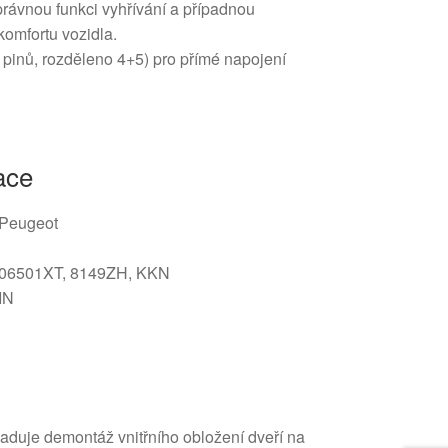
právnou funkci vyhřívání a případnou
komfortu vozidla.
9 pinů, rozděleno 4+5) pro přímé napojení
ace
/ Peugeot
06501XT, 8149ZH, KKN
IN
aduje demontáž vnitřního obložení dveří na