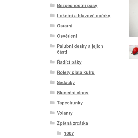
Bezpečnostní pásy
Loketní a hlavové opěrky
Ostatní
Osvětlení
Palubní desky a jejich
části
Řadící páky
Rolety plata kufru
Sedačky
Sluneční clony
Tapecírunky
Volanty
Zpětná zrcátka
1007