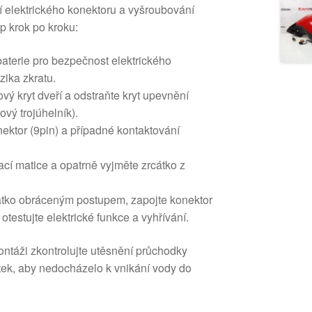
í elektrického konektoru a vyšroubování
p krok po kroku:
aterie pro bezpečnost elektrického
zika zkratu.
ový kryt dveří a odstraňte kryt upevnění
ový trojúhelník).
nektor (9pin) a případné kontaktování
cí matice a opatrně vyjměte zrcátko z
tko obráceným postupem, zapojte konektor
 otestujte elektrické funkce a vyhřívání.
ntáži zkontrolujte utěsnění průchodky
ytek, aby nedocházelo k vnikání vody do