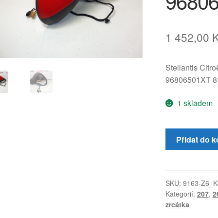
9680
1 452,00
Stellantis Citr
96806501XT 
1 skladem
Pravé
Přidat do k
zpětné
zrcátko
Peugeot
207
SKU:
9163-Z6_K
Kategorií:
207
,
2
KKN
zrcátka
96806501XT