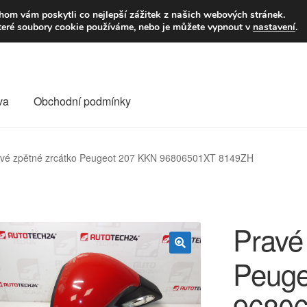
9,-Kč
Volejte p
om vám poskytli co nejlepší zážitek z našich webových stránek.
teré soubory cookie používáme, nebo je můžete vypnout v
nastavení
.
va
Obchodní podmínky
va
Kontakt
Košík
Můj účet
O nás
Obchodní podmínky
vé zpětné zrcátko Peugeot 207 KKN 96806501XT 8149ZH
Reklamace
Reklamační řád
Vrakoviště Citroën
Pravé
Peuge
🔍