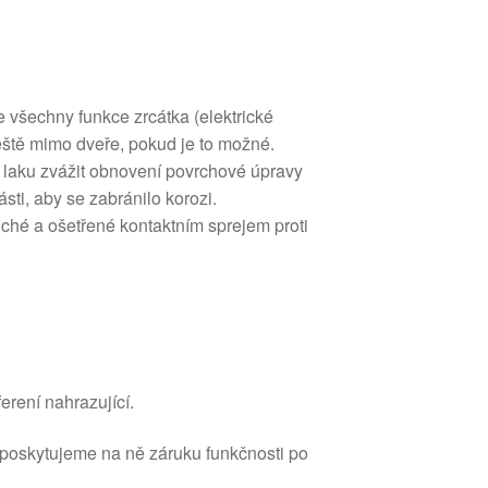
e všechny funkce zrcátka (elektrické
ještě mimo dveře, pokud je to možné.
 laku zvážit obnovení povrchové úpravy
sti, aby se zabránilo korozi.
ché a ošetřené kontaktním sprejem proti
erení nahrazující.
 poskytujeme na ně záruku funkčnosti po