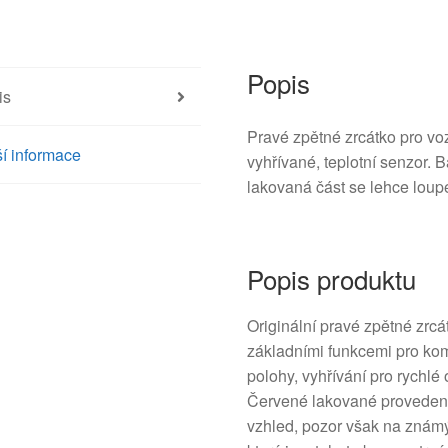
8149ZH
množství
Popis
is
Pravé zpětné zrcátko pro vo
í informace
vyhřívané, teplotní senzor.
lakovaná část se lehce loup
Popis produktu
Originální pravé zpětné zrc
základními funkcemi pro kom
polohy, vyhřívání pro rychlé
Červené lakované proveden
vzhled, pozor však na znám