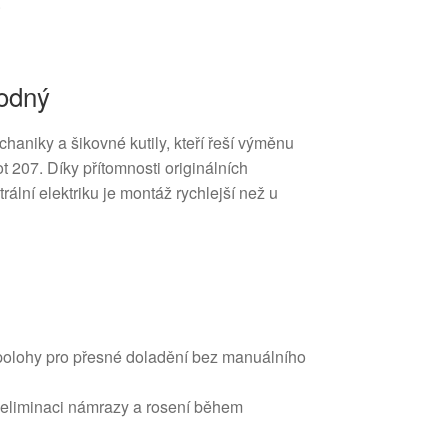
.
hodný
haniky a šikovné kutily, kteří řeší výměnu
 207. Díky přítomnosti originálních
rální elektriku je montáž rychlejší než u
 polohy pro přesné doladění bez manuálního
o eliminaci námrazy a rosení během