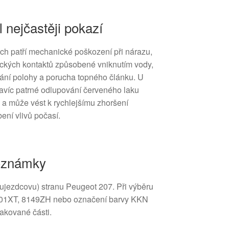
l nejčastěji pokazí
uch patří mechanické poškození při nárazu,
ických kontaktů způsobené vniknutím vody,
ání polohy a porucha topného článku. U
navíc patrné odlupování červeného laku
u a může vést k rychlejšímu zhoršení
ení vlivů počasí.
poznámky
lujezdcovu) stranu Peugeot 207. Při výběru
501XT, 8149ZH nebo označení barvy KKN
lakované části.