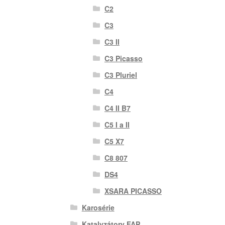
C2
C3
C3 II
C3 Picasso
C3 Pluriel
C4
C4 II B7
C5 I a II
C5 X7
C8 807
DS4
XSARA PICASSO
Karosérie
Katalyzátory FAP