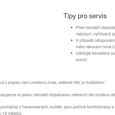
Tipy pro servis
Před montáží otestujt
natočení, vyhřívání) 
V případě odlupování
nebo lakování nové čá
Udržujte konektory su
korozi.
d v popisu není uvedeno jinak, veškeré foto je ilustrativní.
azujeme si právo nahradit objednanou referenci dle výrobce ref
 pocházejí z havarovaných vozidel, jsou pečlivě kontrolovány a
u 12 měsíců.