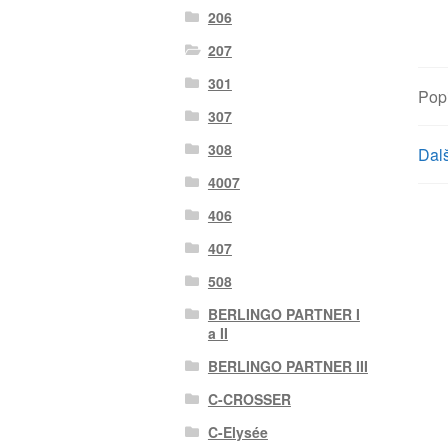
206
207
301
Pop
307
308
Dalš
4007
406
407
508
BERLINGO PARTNER I
a II
BERLINGO PARTNER III
C-CROSSER
C-Elysée