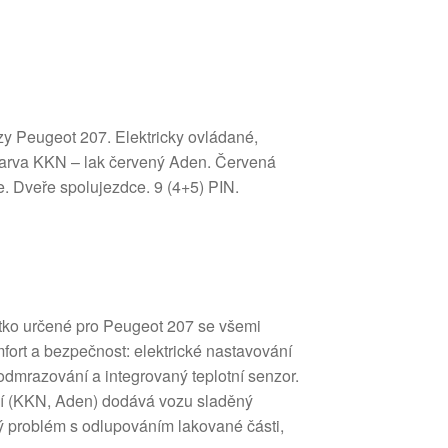
zy Peugeot 207. Elektricky ovládané,
 Barva KKN – lak červený Aden. Červená
e. Dveře spolujezdce. 9 (4+5) PIN.
átko určené pro Peugeot 207 se všemi
fort a bezpečnost: elektrické nastavování
 odmrazování a integrovaný teplotní senzor.
í (KKN, Aden) dodává vozu sladěný
ý problém s odlupováním lakované části,