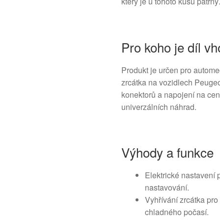
který je u tohoto kusu patrný
Pro koho je díl v
Produkt je určen pro automec
zrcátka na vozidlech Peugeot
konektorů a napojení na cent
univerzálních náhrad.
Výhody a funkce
Elektrické nastavení
nastavování.
Vyhřívání zrcátka pr
chladného počasí.