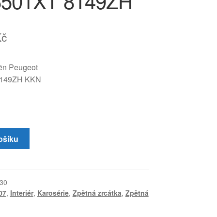
6501XT 8149ZH
Kč
oën Peugeot
8149ZH KKN
ošíku
30
07
,
Interiér
,
Karosérie
,
Zpětná zrcátka
,
Zpětná