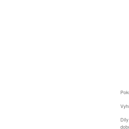
Poku
Vyhr
Díly
dob