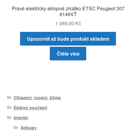
Pravé elektricky sklopné zrcátko ETSC Peugeot 307
8149VT
1 089,00
Kč
Upozornit až bude produkt skladem
Čtěte více
Chlazení, topení, klima
Elektro součásti
Interiér
Airbagy