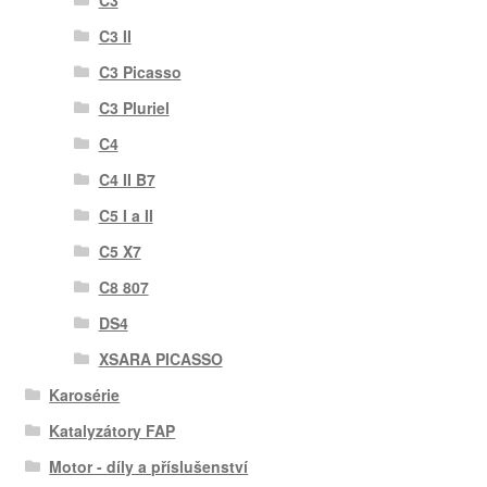
C3
C3 II
C3 Picasso
C3 Pluriel
C4
C4 II B7
C5 I a II
C5 X7
C8 807
DS4
XSARA PICASSO
Karosérie
Katalyzátory FAP
Motor - díly a příslušenství