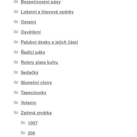
Bezpečnostní pásy
Loketní a hlavové opěrky
Ostatní
Osvětlení
Palubní desky a jejich části
Řadící páky
Rolety plata kufru
Sedačky
Sluneční clony
Tapecírunky
Volanty
Zpětná zrcátka
1007
206