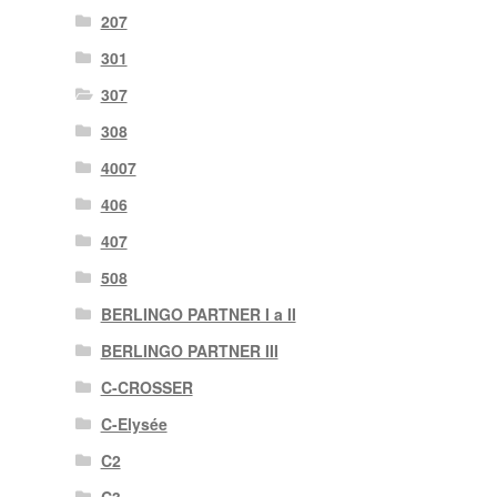
207
301
307
308
4007
406
407
508
BERLINGO PARTNER I a II
BERLINGO PARTNER III
C-CROSSER
C-Elysée
C2