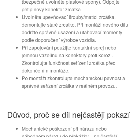
(bezpečně uvolněte plastové spony). Odpojte
pětipinový konektor zrcátka.
Uvolněte upevňovací šrouby/matici zrcátka,
demontujte staré zrcátko. Při montáži nového dílu
dodržte správné usazení a utahovací momenty
podle doporučení výrobce vozidla.
Při zapojování použijte kontaktní sprej nebo
jemnou vazelínu na konektory proti korozi.
Zkontrolujte funkčnost seřízení zrcátka před
dokončením montáže.
Po montáži zkontrolujte mechanickou pevnost a
správné seřízení zrcátka v reálném provozu.
Důvod, proč se díl nejčastěji pokazí
Mechanické poškození při nárazu nebo
náhodném nárazu do překážky – nejčastější