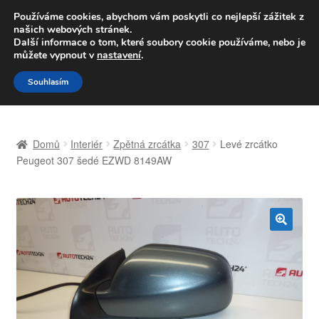
DOPRAVA od 139,-Kč
Používáme cookies, abychom vám poskytli co nejlepší zážitek z
našich webových stránek.
Volejte po-pá 9-16 704 494 494
Další informace o tom, které soubory cookie používáme, nebo je
můžete vypnout v
nastavení
.
Přeskočit
Přejít
Menu
Souhlasím
na
k
navigaci
obsahu
Úvodní stránka
webu
Domů
Interiér
Zpětná zrcátka
307
Levé zrcátko
Celosvětová doprava
Peugeot 307 šedé EZWD 8149AW
Doprava
Kontakt
🔍
Košík
Můj účet