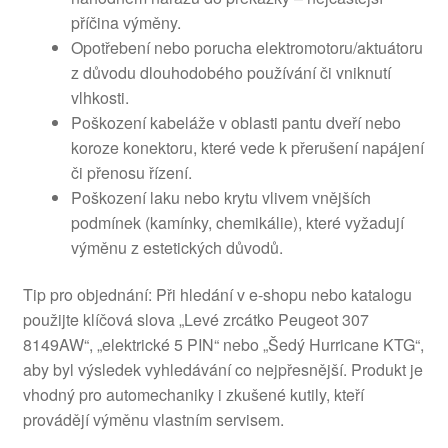
příčina výměny.
Opotřebení nebo porucha elektromotoru/aktuátoru
z důvodu dlouhodobého používání či vniknutí
vlhkosti.
Poškození kabeláže v oblasti pantu dveří nebo
koroze konektoru, které vede k přerušení napájení
či přenosu řízení.
Poškození laku nebo krytu vlivem vnějších
podmínek (kamínky, chemikálie), které vyžadují
výměnu z estetických důvodů.
Tip pro objednání: Při hledání v e-shopu nebo katalogu
použijte klíčová slova „Levé zrcátko Peugeot 307
8149AW“, „elektrické 5 PIN“ nebo „Šedý Hurricane KTG“,
aby byl výsledek vyhledávání co nejpřesnější. Produkt je
vhodný pro automechaniky i zkušené kutily, kteří
provádějí výměnu vlastním servisem.