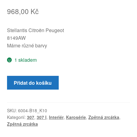
968,00
Kč
Stellantis Citroën Peugeot
8149AW
Máme různé barvy
1 skladem
Levé
Přidat do košíku
zrcátko
Peugeot
307
šedé
SKU:
6004-B18_K10
Kategorií:
307
,
307 I
,
Interiér
,
Karosérie
,
Zpětná zrcátka
,
EZWD
Zpětná zrcátka
8149AW
množství