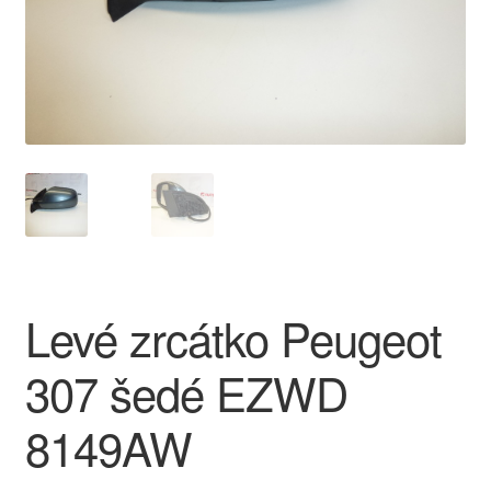
O nás
Obchodní podmínky
Ochrana osobních údajů
Platby
Pokladna
Levé zrcátko Peugeot
Reklamace
307 šedé EZWD
Reklamační řád
8149AW
Vrakoviště Citroën