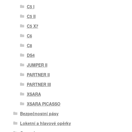
C5 I
C5 II
C5 X7
C6
C8
DS4
JUMPER II
PARTNER II
PARTNER III
XSARA
XSARA PICASSO
Bezpečnostní pásy
Loketní a hlavové opěrky