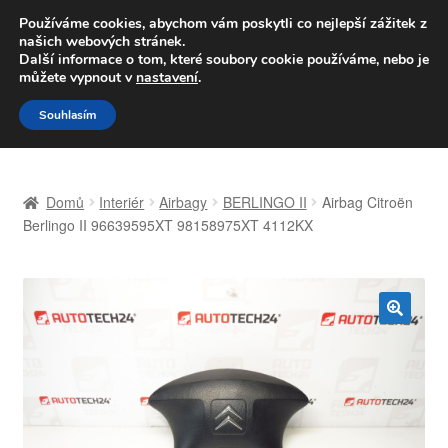
DOPRAVA od 139,-Kč
Používáme cookies, abychom vám poskytli co nejlepší zážitek z
našich webových stránek.
Volejte po-pá 9-16 704 494 494
Další informace o tom, které soubory cookie používáme, nebo je
můžete vypnout v
nastavení
.
Přeskočit
Přejít
Menu
Souhlasím
na
k
navigaci
obsahu
Úvodní stránka
webu
Domů
Interiér
Airbagy
BERLINGO II
Airbag Citroën
Celosvětová doprava
Berlingo II 96639595XT 98158975XT 4112KX
Doprava
Kontakt
🔍
Košík
Můj účet