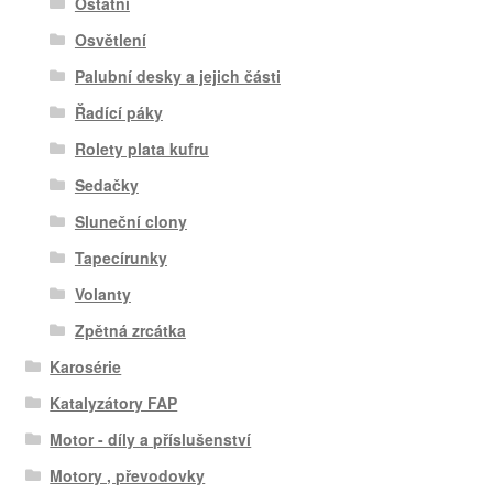
Ostatní
Osvětlení
Palubní desky a jejich části
Řadící páky
Rolety plata kufru
Sedačky
Sluneční clony
Tapecírunky
Volanty
Zpětná zrcátka
Karosérie
Katalyzátory FAP
Motor - díly a příslušenství
Motory , převodovky