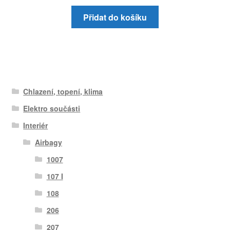
Přidat do košíku
Chlazení, topení, klima
Elektro součásti
Interiér
Airbagy
1007
107 I
108
206
207