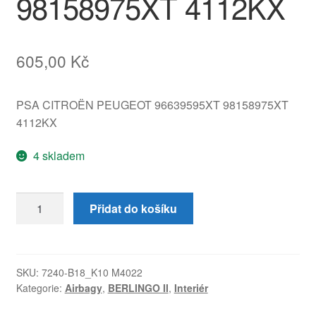
98158975XT 4112KX
605,00
Kč
PSA CITROËN PEUGEOT 96639595XT 98158975XT
4112KX
4 skladem
Airbag
Přidat do košíku
Citroën
Berlingo
II
96639595XT
SKU:
7240-B18_K10 M4022
Kategorie:
Airbagy
,
BERLINGO II
,
Interiér
98158975XT
4112KX