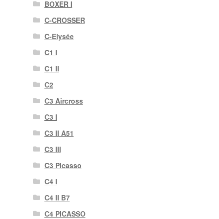
BOXER I
C-CROSSER
C-Elysée
C1 I
C1 II
C2
C3 Aircross
C3 I
C3 II A51
C3 III
C3 Picasso
C4 I
C4 II B7
C4 PICASSO