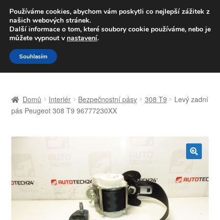
DOPRAVA od 139,-Kč
Používáme cookies, abychom vám poskytli co nejlepší zážitek z
našich webových stránek.
Volejte po-pá 9-16 704 494 494
Další informace o tom, které soubory cookie používáme, nebo je
můžete vypnout v
nastavení
.
Přeskočit
Přejít
Menu
Souhlasím
na
k
navigaci
obsahu
Úvodní stránka
webu
Domů
Interiér
Bezpečnostní pásy
308 T9
Levý zadní
Celosvětová doprava
pás Peugeot 308 T9 96777230XX
Doprava
Kontakt
🔍
Košík
Můj účet