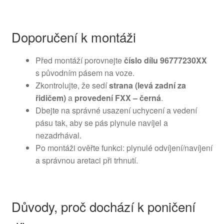
Doporučení k montáži
Před montáží porovnejte
číslo dílu 96777230XX
s původním pásem na voze.
Zkontrolujte, že sedí
strana (levá zadní za
řidičem)
a
provedení FXX – černá
.
Dbejte na správné usazení uchycení a vedení
pásu tak, aby se pás plynule navíjel a
nezadrhával.
Po montáži ověřte funkci: plynulé odvíjení/navíjení
a správnou aretaci při trhnutí.
Důvody, proč dochází k poničení