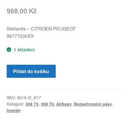
968,00
Kč
Stellantis – CITROEN PEUGEOT
96777230XX
1 skladem
Levý
Přidat do košíku
zadní
pás
Peugeot
308
SKU:
9218-I2_K17
Kategorií:
308 T9
,
308 T9
,
Airbagy
,
Bezpečnostní pásy
,
T9
Interiér
96777230XX
množství