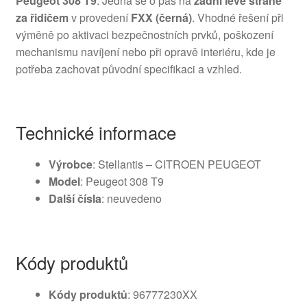
Peugeot 308 T9
. Jedná se o pás na
zadní levé straně
za řidičem
v provedení
FXX (černá)
. Vhodné řešení při
výměně po aktivaci bezpečnostních prvků, poškození
mechanismu navíjení nebo při opravě interiéru, kde je
potřeba zachovat původní specifikaci a vzhled.
Technické informace
Výrobce
: Stellantis – CITROEN PEUGEOT
Model
: Peugeot 308 T9
Další čísla
: neuvedeno
Kódy produktů
Kódy produktů
: 96777230XX