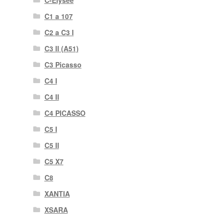
C1 a 107
C2 a C3 I
C3 II (A51)
C3 Picasso
C4 I
C4 II
C4 PICASSO
C5 I
C5 II
C5 X7
C8
XANTIA
XSARA