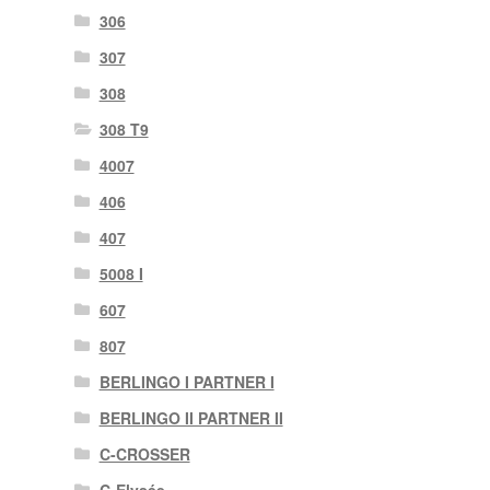
306
307
308
308 T9
4007
406
407
5008 I
607
807
BERLINGO I PARTNER I
BERLINGO II PARTNER II
C-CROSSER
C-Elysée