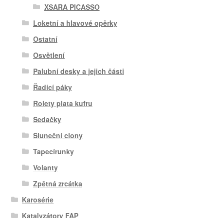
XSARA PICASSO
Loketní a hlavové opěrky
Ostatní
Osvětlení
Palubní desky a jejich části
Řadící páky
Rolety plata kufru
Sedačky
Sluneční clony
Tapecírunky
Volanty
Zpětná zrcátka
Karosérie
Katalyzátory FAP