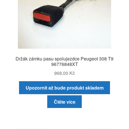
Držák zámku pasu spolujezdce Peugeot 308 T9
96776848XT
968,00
Kč
Upozornit až bude produkt skladem
Čtěte více