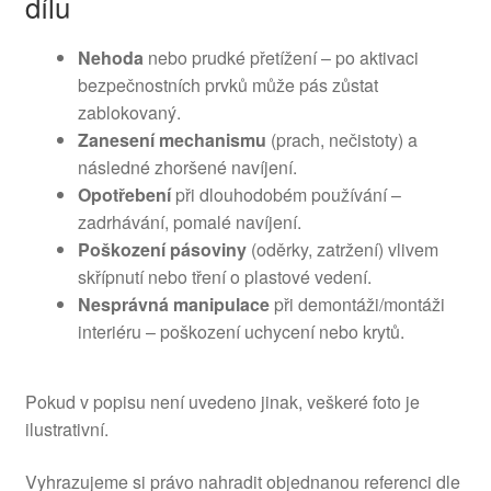
dílu
Nehoda
nebo prudké přetížení – po aktivaci
bezpečnostních prvků může pás zůstat
zablokovaný.
Zanesení mechanismu
(prach, nečistoty) a
následné zhoršené navíjení.
Opotřebení
při dlouhodobém používání –
zadrhávání, pomalé navíjení.
Poškození pásoviny
(oděrky, zatržení) vlivem
skřípnutí nebo tření o plastové vedení.
Nesprávná manipulace
při demontáži/montáži
interiéru – poškození uchycení nebo krytů.
Pokud v popisu není uvedeno jinak, veškeré foto je
ilustrativní.
Vyhrazujeme si právo nahradit objednanou referenci dle