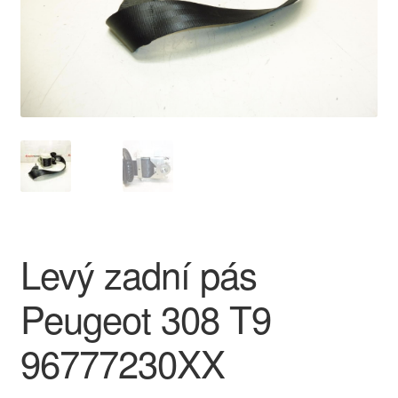
O nás
Obchodní podmínky
Ochrana osobních údajů
Platby
Pokladna
Levý zadní pás
Reklamace
Peugeot 308 T9
Reklamační řád
96777230XX
Vrakoviště Citroën