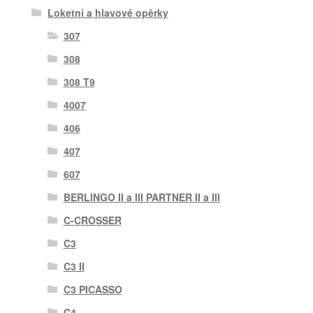
Loketní a hlavové opěrky
307
308
308 T9
4007
406
407
607
BERLINGO II a III PARTNER II a III
C-CROSSER
C3
C3 II
C3 PICASSO
C4