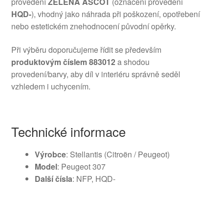
provedení
ZELENÁ ASCOT
(označení provedení
HQD-
), vhodný jako náhrada při poškození, opotřebení
nebo estetickém znehodnocení původní opěrky.
Při výběru doporučujeme řídit se především
produktovým číslem 883012
a shodou
provedení/barvy, aby díl v interiéru správně seděl
vzhledem i uchycením.
Technické informace
Výrobce
: Stellantis (Citroën / Peugeot)
Model
: Peugeot 307
Další čísla
: NFP, HQD-