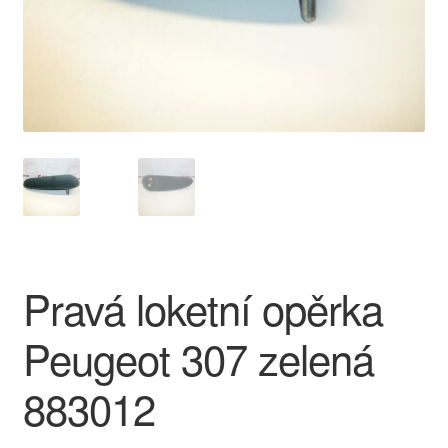
O nás
Obchodní podmínky
Ochrana osobních údajů
Platby
Pokladna
Pravá loketní opěrka
Reklamace
Peugeot 307 zelená
Reklamační řád
883012
Vrakoviště Citroën