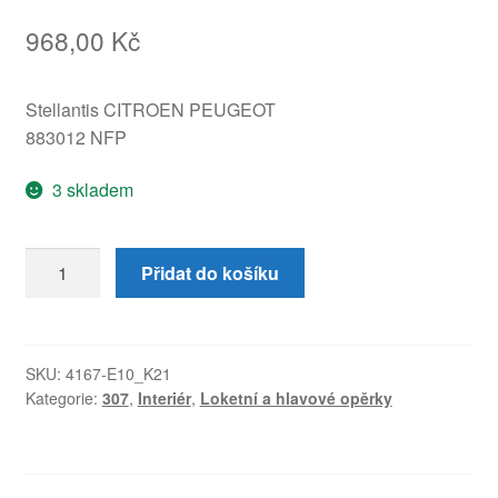
968,00
Kč
Stellantis CITROEN PEUGEOT
883012 NFP
3 skladem
Pravá
Přidat do košíku
loketní
opěrka
Peugeot
307
SKU:
4167-E10_K21
Kategorie:
307
,
Interiér
,
Loketní a hlavové opěrky
zelená
883012
množství