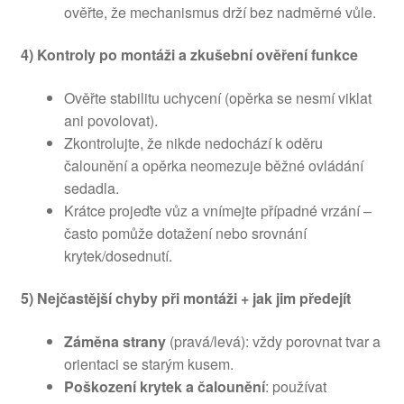
ověřte, že mechanismus drží bez nadměrné vůle.
4) Kontroly po montáži a zkušební ověření funkce
Ověřte stabilitu uchycení (opěrka se nesmí viklat
ani povolovat).
Zkontrolujte, že nikde nedochází k oděru
čalounění a opěrka neomezuje běžné ovládání
sedadla.
Krátce projeďte vůz a vnímejte případné vrzání –
často pomůže dotažení nebo srovnání
krytek/dosednutí.
5) Nejčastější chyby při montáži + jak jim předejít
Záměna strany
(pravá/levá): vždy porovnat tvar a
orientaci se starým kusem.
Poškození krytek a čalounění
: používat