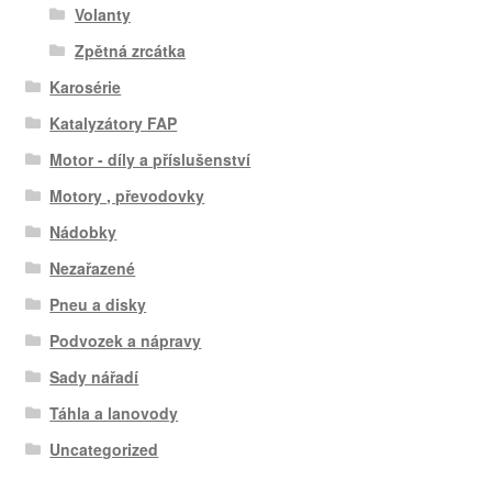
Volanty
Zpětná zrcátka
Karosérie
Katalyzátory FAP
Motor - díly a příslušenství
Motory , převodovky
Nádobky
Nezařazené
Pneu a disky
Podvozek a nápravy
Sady nářadí
Táhla a lanovody
Uncategorized