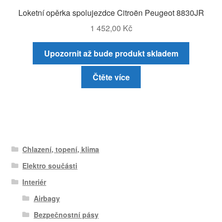
Loketní opěrka spolujezdce Citroën Peugeot 8830JR
1 452,00
Kč
Upozornit až bude produkt skladem
Čtěte více
Chlazení, topení, klima
Elektro součásti
Interiér
Airbagy
Bezpečnostní pásy