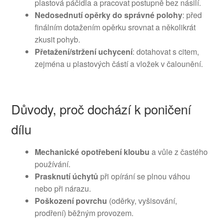
plastová páčidla a pracovat postupně bez násilí.
Nedosednutí opěrky do správné polohy
: před
finálním dotažením opěrku srovnat a několikrát
zkusit pohyb.
Přetažení/stržení uchycení
: dotahovat s citem,
zejména u plastových částí a vložek v čalounění.
Důvody, proč dochází k poničení
dílu
Mechanické opotřebení kloubu
a vůle z častého
používání.
Prasknutí úchytů
při opírání se plnou váhou
nebo při nárazu.
Poškození povrchu
(oděrky, vyšisování,
prodření) běžným provozem.