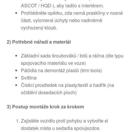
ASCOT / HQD-), aby ladilo s interiérem.
Prohlédněte opěrku, zda nemá praskliny v nosné
části, vylomené úchyty nebo nadměrně
vychozený kloub.
2) Potřebné nářadí a materiál
Základní sada šroubováků / bitů a ráčna (dle typu
spojovacího materiálu ve voze)
Páčidla na demontáž plastů (trim tools)
Svítilna
Čisticí prostředek na plasty/textil a hadřík (na
očištění dosedacích ploch)
3) Postup montáže krok za krokem
Zajistěte vozidlo proti pohybu a vytvořte si
dostatek místa u sedadla spolujezdce.