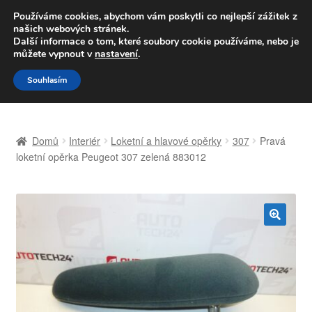
DOPRAVA od 139,-Kč
Používáme cookies, abychom vám poskytli co nejlepší zážitek z
našich webových stránek.
Volejte po-pá 9-16 704 494 494
Další informace o tom, které soubory cookie používáme, nebo je
můžete vypnout v
nastavení
.
Přeskočit
Přejít
Menu
Souhlasím
na
k
navigaci
obsahu
Úvodní stránka
webu
Domů
Interiér
Loketní a hlavové opěrky
307
Pravá
Celosvětová doprava
loketní opěrka Peugeot 307 zelená 883012
Doprava
Kontakt
🔍
Košík
Můj účet