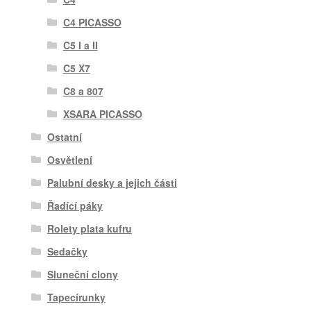
C4 PICASSO
C5 I a II
C5 X7
C8 a 807
XSARA PICASSO
Ostatní
Osvětlení
Palubní desky a jejich části
Řadící páky
Rolety plata kufru
Sedačky
Sluneční clony
Tapecírunky