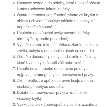
Nastavte sedadlo do polohy, která umožní přístup
k místu uchycení loketní opěrky.
Opatrně demontujte případné
plastové krytky
v
oblasti uchycení (použijte páčidlo na plasty, ať
nepoškodíte čalounění).
Uvolněte upevňovací prvky původní opěrky
(šrouby/čepy podle provedení).
Vyjměte starou loketní opěrku a zkontrolujte stav
závitů, úchytů a dosedacích ploch na sedadle.
Očistěte dosedací plochy a odstraňte nečistoty,
které by mohly způsobit vůli nebo vrzání.
Usaďte novou opěrku do správné polohy a
nejprve ji
lehce
přichyťte upevňovacími prvky.
Zkontrolujte, že opěrka správně lícuje a nic se
neškrtá při pohybu sedadla.
Dotáhněte upevňovací prvky a vraťte zpět
všechny krytky.
Vyzkoušejte sklápění/opírání v celém rozsahu a