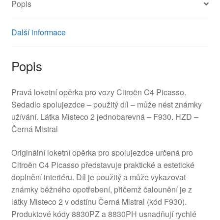
Popis
Další informace
Popis
Pravá loketní opěrka pro vozy Citroën C4 Picasso.
Sedadlo spolujezdce – použitý díl – může nést známky
užívání. Látka Misteco 2 jednobarevná – F930. HZD –
Černá Mistral
Originální loketní opěrka pro spolujezdce určená pro
Citroën C4 Picasso představuje praktické a estetické
doplnění interiéru. Díl je použitý a může vykazovat
známky běžného opotřebení, přičemž čalounění je z
látky Misteco 2 v odstínu Černá Mistral (kód F930).
Produktové kódy 8830PZ a 8830PH usnadňují rychlé