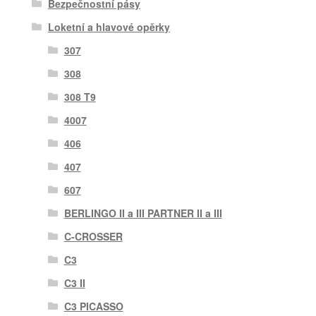
Bezpečnostní pásy
Loketní a hlavové opěrky
307
308
308 T9
4007
406
407
607
BERLINGO II a III PARTNER II a III
C-CROSSER
C3
C3 II
C3 PICASSO