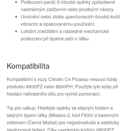
Poškození pantů či kloubů opěrky způsobené
nadměrným zatížením nebo prudkými nárazy.
Uvolnění nebo ztráta upevňovacích šroubů kvůli
vibracím a opakovanému používání.
Lokální znečištění a následné mechanické
poškození při špatné péči o látku.
Kompatibilita
Kompatibilní s vozy Citroën C4 Picasso nesoucí kódy
produktu 8830PZ nebo 8830PH. Použijte tyto kódy při
hledání náhradního dílu pro rychlé porovnání.
Tip pro nákup: Hledejte opěrky se stejným kódem a
stejným typem látky (Misteco 2, kód F930) a barevným
odstínem (Černá Mistral) pro nejjednodušší a esteticky
sjednocené řešení. Díky uvedeným kódům (8830PZ,