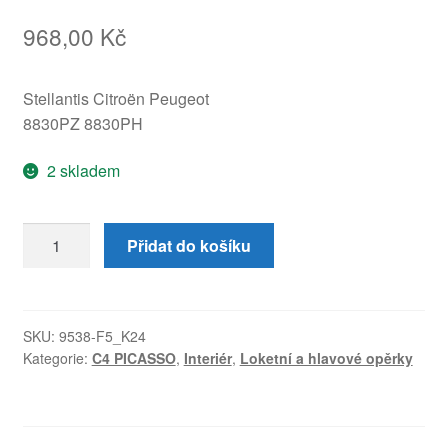
968,00
Kč
Stellantis Citroën Peugeot
8830PZ 8830PH
2 skladem
Loketní
Přidat do košíku
Opěrka
Spolujezdce
Citroën
C4
SKU:
9538-F5_K24
Kategorie:
C4 PICASSO
,
Interiér
,
Loketní a hlavové opěrky
Picasso
8830PZ
množství