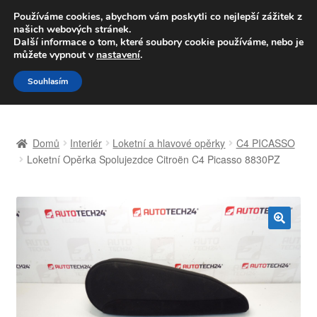
DOPRAVA od 139,-Kč
Používáme cookies, abychom vám poskytli co nejlepší zážitek z
našich webových stránek.
Volejte po-pá 9-16 704 494 494
Další informace o tom, které soubory cookie používáme, nebo je
můžete vypnout v
nastavení
.
Přeskočit
Přejít
Menu
Souhlasím
na
k
navigaci
obsahu
Úvodní stránka
webu
Domů
Interiér
Loketní a hlavové opěrky
C4 PICASSO
Celosvětová doprava
Loketní Opěrka Spolujezdce Citroën C4 Picasso 8830PZ
Doprava
Kontakt
🔍
Košík
Můj účet