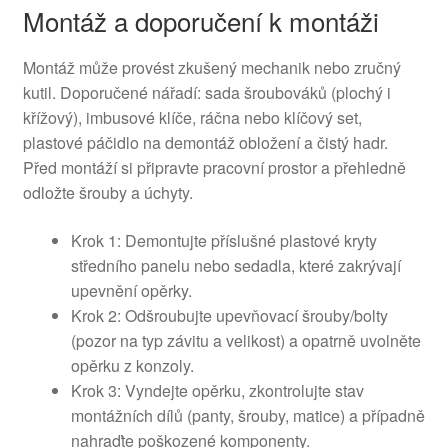
Montáž a doporučení k montáži
Montáž může provést zkušený mechanik nebo zručný
kutil. Doporučené nářadí: sada šroubováků (plochý i
křížový), imbusové klíče, ráčna nebo klíčový set,
plastové páčidlo na demontáž obložení a čistý hadr.
Před montáží si připravte pracovní prostor a přehledně
odložte šrouby a úchyty.
Krok 1: Demontujte příslušné plastové kryty
středního panelu nebo sedadla, které zakrývají
upevnění opěrky.
Krok 2: Odšroubujte upevňovací šrouby/bolty
(pozor na typ závitu a velikost) a opatrně uvolněte
opěrku z konzoly.
Krok 3: Vyndejte opěrku, zkontrolujte stav
montážních dílů (panty, šrouby, matice) a případně
nahraďte poškozené komponenty.