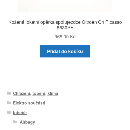
Kožená loketní opěrka spolujezdce Citroën C4 Picasso
8830PF
968,00
Kč
Přidat do košíku
Chlazení, topení, klima
Elektro součásti
Interiér
Airbagy