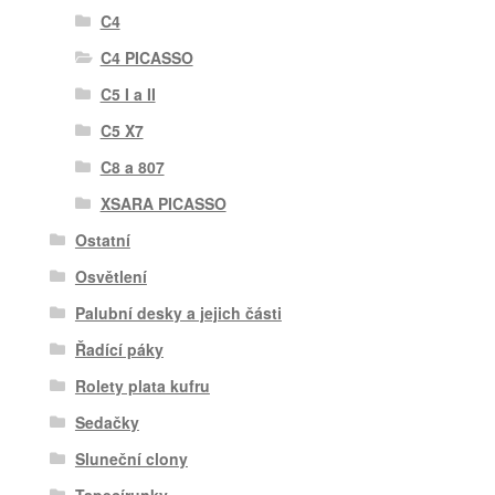
C4
C4 PICASSO
C5 I a II
C5 X7
C8 a 807
XSARA PICASSO
Ostatní
Osvětlení
Palubní desky a jejich části
Řadící páky
Rolety plata kufru
Sedačky
Sluneční clony
Tapecírunky