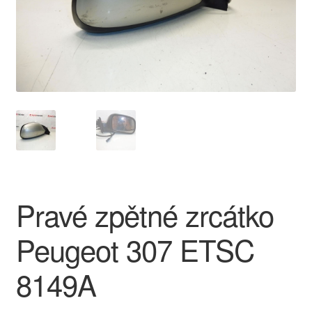
O nás
Obchodní podmínky
Ochrana osobních údajů
Platby
Pokladna
Pravé zpětné zrcátko
Reklamace
Peugeot 307 ETSC
Reklamační řád
8149A
Vrakoviště Citroën