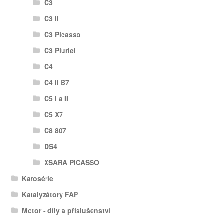
C3
C3 II
C3 Picasso
C3 Pluriel
C4
C4 II B7
C5 I a II
C5 X7
C8 807
DS4
XSARA PICASSO
Karosérie
Katalyzátory FAP
Motor - díly a příslušenství