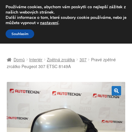
DOPRAVA od 139,-Kč
Používáme cookies, abychom vám poskytli co nejlepší zážitek z
našich webových stránek.
Volejte po-pá 9-16 704 494 494
Další informace o tom, které soubory cookie používáme, nebo je
můžete vypnout v
nastavení
.
Přeskočit
Přejít
Menu
Souhlasím
na
k
navigaci
obsahu
Úvodní stránka
webu
Domů
Interiér
Zpětná zrcátka
307
Pravé zpětné
Celosvětová doprava
zrcátko Peugeot 307 ETSC 8149A
Doprava
Kontakt
🔍
Košík
Můj účet