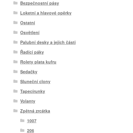
Bezpečnostní pásy
Loketní a hlavové opěrky
Ostatní
Osvětlení
Palubní desky a jejich části
Řadící páky
Rolety plata kufru
Sedačky
Sluneční clony
Tapecírunky
Volanty
Zpětná zrcátka
1007
206