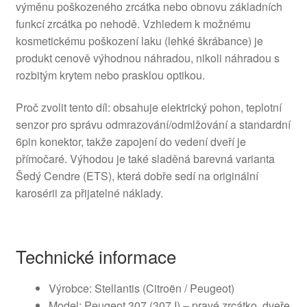
výměnu poškozeného zrcátka nebo obnovu základních
funkcí zrcátka po nehodě. Vzhledem k možnému
kosmetickému poškození laku (lehké škrábance) je
produkt cenově výhodnou náhradou, nikoli náhradou s
rozbitým krytem nebo prasklou optikou.
Proč zvolit tento díl: obsahuje elektrický pohon, teplotní
senzor pro správu odmrazování/odmlžování a standardní
6pin konektor, takže zapojení do vedení dveří je
přímočaré. Výhodou je také sladěná barevná varianta
Šedý Cendre (ETS), která dobře sedí na originální
karosérii za přijatelné náklady.
Technické informace
Výrobce: Stellantis (Citroën / Peugeot)
Model: Peugeot 307 (307 I) – pravé zrcátko, dveře