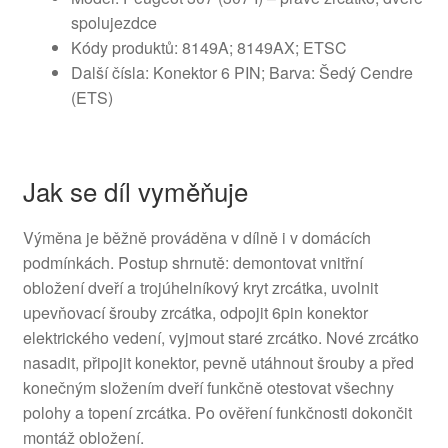
spolujezdce
Kódy produktů: 8149A; 8149AX; ETSC
Další čísla: Konektor 6 PIN; Barva: Šedý Cendre
(ETS)
Jak se díl vyměňuje
Výměna je běžně prováděna v dílně i v domácích
podmínkách. Postup shrnutě: demontovat vnitřní
obložení dveří a trojúhelníkový kryt zrcátka, uvolnit
upevňovací šrouby zrcátka, odpojit 6pin konektor
elektrického vedení, vyjmout staré zrcátko. Nové zrcátko
nasadit, připojit konektor, pevně utáhnout šrouby a před
konečným složením dveří funkčně otestovat všechny
polohy a topení zrcátka. Po ověření funkčnosti dokončit
montáž obložení.