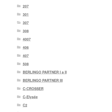
207
301
307
308
4007
406
407
508
BERLINGO PARTNER I a II
BERLINGO PARTNER III
C-CROSSER
C-Elysée
C2