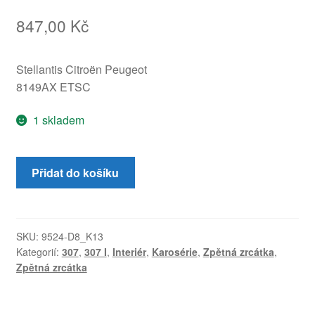
847,00
Kč
Stellantis Citroën Peugeot
8149AX ETSC
1 skladem
Pravé
Přidat do košíku
zpětné
zrcátko
Peugeot
307
SKU:
9524-D8_K13
Kategorií:
307
,
307 I
,
Interiér
,
Karosérie
,
Zpětná zrcátka
,
ETSC
Zpětná zrcátka
8149A
množství