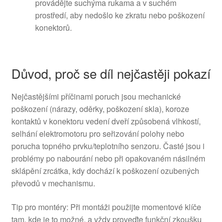
provádějte suchýma rukama a v suchém
prostředí, aby nedošlo ke zkratu nebo poškození
konektorů.
Důvod, proč se díl nejčastěji pokazí
Nejčastějšími příčinami poruch jsou mechanické
poškození (nárazy, oděrky, poškození skla), koroze
kontaktů v konektoru vedení dveří způsobená vlhkostí,
selhání elektromotoru pro seřizování polohy nebo
porucha topného prvku/teplotního senzoru. Časté jsou i
problémy po nabourání nebo při opakovaném násilném
sklápění zrcátka, kdy dochází k poškození ozubených
převodů v mechanismu.
Tip pro montéry: Při montáži použijte momentové klíče
tam, kde je to možné, a vždy proveďte funkční zkoušku