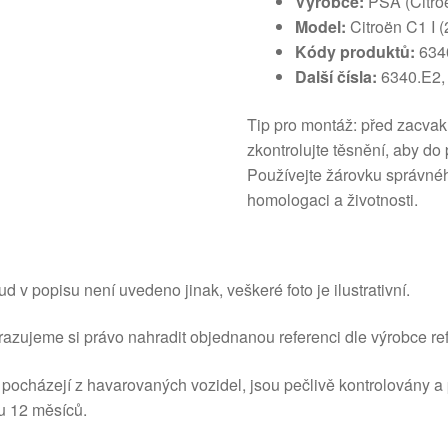
Výrobce:
PSA (Citroë
Model:
Citroën C1 I 
Kódy produktů:
634
Další čísla:
6340.E2,
Tip pro montáž: před zacvak
zkontrolujte těsnění, aby do
Používejte žárovku správné
homologaci a životnosti.
d v popisu není uvedeno jinak, veškeré foto je ilustrativní.
azujeme si právo nahradit objednanou referenci dle výrobce ref
 pocházejí z havarovaných vozidel, jsou pečlivě kontrolovány a
u 12 měsíců.