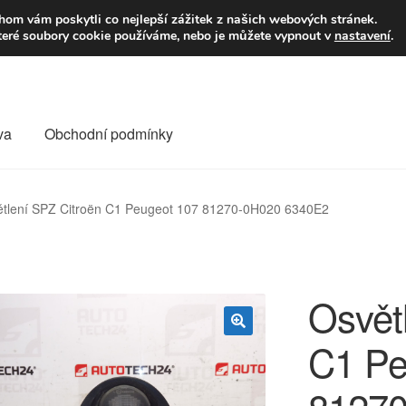
9,-Kč
Volejte p
om vám poskytli co nejlepší zážitek z našich webových stránek.
teré soubory cookie používáme, nebo je můžete vypnout v
nastavení
.
va
Obchodní podmínky
va
Kontakt
Košík
Můj účet
O nás
Obchodní podmínky
tlení SPZ Citroën C1 Peugeot 107 81270-0H020 6340E2
Reklamace
Reklamační řád
Vrakoviště Citroën
Osvět
C1 Pe
🔍