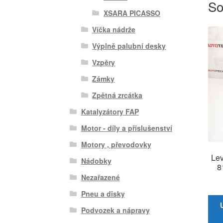
So
XSARA PICASSO
Víčka nádrže
Výplně palubní desky
Vzpěry
Zámky
Zpětná zrcátka
Katalyzátory FAP
Motor - díly a příslušenství
Motory , převodovky
Lev
Nádobky
8
Nezařazené
Pneu a disky
Podvozek a nápravy