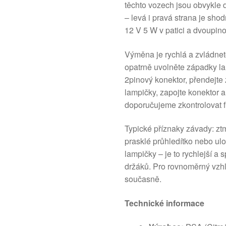
těchto vozech jsou obvykle 
– levá i pravá strana je sh
12 V 5 W v patici a dvoupino
Výměna je rychlá a zvládnete
opatrně uvolněte západky la
2pinový konektor, přendejt
lampičky, zapojte konektor a
doporučujeme zkontrolovat f
Typické příznaky závady: ztm
prasklé průhledítko nebo u
lampičky – je to rychlejší a
držáků. Pro rovnoměrný vzhl
současně.
Technické informace