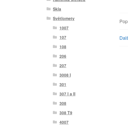
Skla
Světlomety
Pop
1007
107
Dalš
108
206
207
3008 I
301
307 I a II
308
308 T9
4007