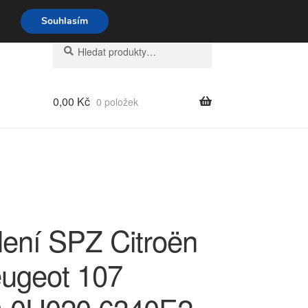
o-pá 9-16 704 494 494
Souhlasím
Hledat:
Hledat
0,00
Kč
0 položek
lení SPZ Citroën
ugeot 107