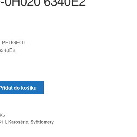
-0H020 6340E2
N PEUGEOT
6340E2
Přidat do košíku
K5
1 I
,
Karosérie
,
Světlomety