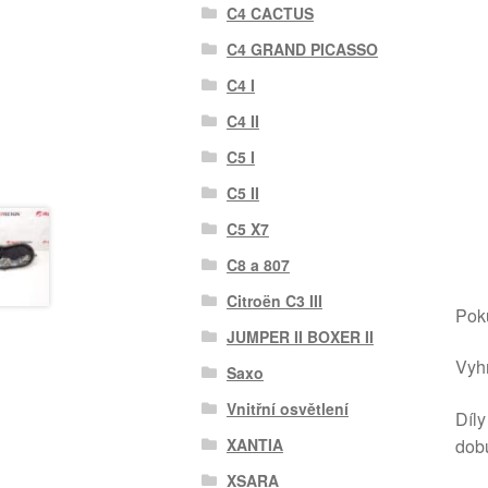
C4 CACTUS
C4 GRAND PICASSO
C4 I
C4 II
C5 I
C5 II
C5 X7
C8 a 807
Citroën C3 III
Poku
JUMPER II BOXER II
Vyhr
Saxo
Vnitřní osvětlení
Díly
dob
XANTIA
XSARA