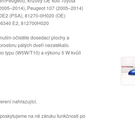
n/Peugeot); křížový OE kód Toyota
(2005–2014), Peugeot 107 (2005–2014)
0E2 (PSA), 81270-0H020 (OE)
 6340 E2, 812700H020
nutím očistěte dosedací plochy a
 prostoru pátých dveří nezatékalo.
ho typu (W5W/T10) a výkonu 5 W kvůli
erení nahrazující.
 poskytujeme na ně záruku funkčnosti po