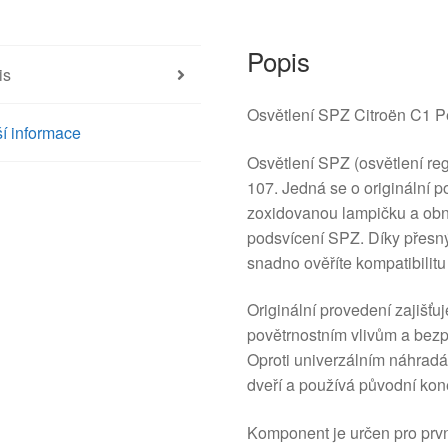
0H020
6340E2
množství
Popis
is
Osvětlení SPZ Citroën C1 
í informace
Osvětlení SPZ (osvětlení re
107. Jedná se o originální p
zoxidovanou lampičku a obno
podsvícení SPZ. Díky pře
snadno ověříte kompatibilit
Originální provedení zajišťuj
povětrnostním vlivům a bez
Oproti univerzálním náhradá
dveří a používá původní kone
Komponent je určen pro prv