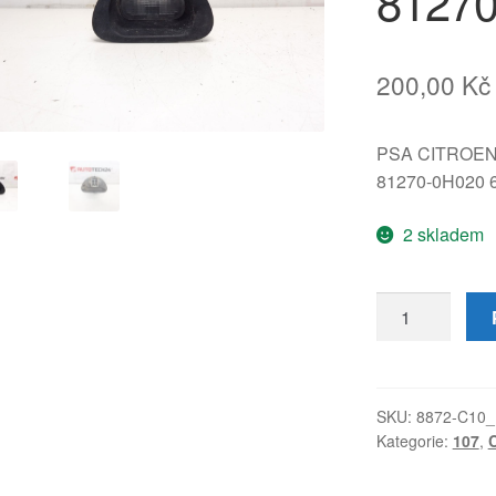
81270
200,00
Kč
PSA CITROE
81270-0H020 
2 skladem
Osvětlení
SPZ
Citroën
C1
Peugeot
SKU:
8872-C10_
Kategorie:
107
,
C
107
81270-