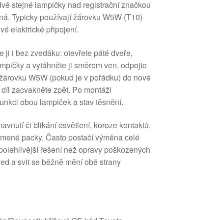
dvě stejné lampičky nad registrační značkou
odná. Typicky používají žárovku W5W (T10)
vé elektrické připojení.
 ji i bez zvedáku: otevřete páté dveře,
mpičky a vytáhněte ji směrem ven, odpojte
e žárovku W5W (pokud je v pořádku) do nové
 díl zacvakněte zpět. Po montáži
unkci obou lampiček a stav těsnění.
avnutí či blikání osvětlení, koroze kontaktů,
lomené packy. Často postačí výměna celé
 spolehlivější řešení než opravy poškozených
ed a svit se běžně mění obě strany