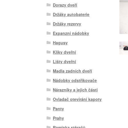
Dorazy dveří
Držáky autobaterie
Držáky rezervy
Expanzní nádobky
Hagusy
Kliky dveřní
Lišty dveřní
Madla zadních dveří
Nádobky odstřikovače
Nárazníky a jejich části
Ovladač otevírání kapoty
Panty
Prahy
Ramínka stěračů