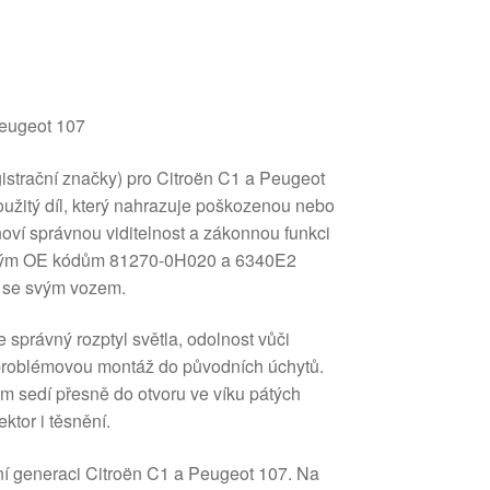
Peugeot 107
gistrační značky) pro Citroën C1 a Peugeot
oužitý díl, který nahrazuje poškozenou nebo
ví správnou viditelnost a zákonnou funkci
sným OE kódům 81270-0H020 a 6340E2
u se svým vozem.
e správný rozptyl světla, odolnost vůči
problémovou montáž do původních úchytů.
m sedí přesně do otvoru ve víku pátých
ktor i těsnění.
ní generaci Citroën C1 a Peugeot 107. Na