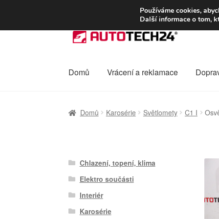
DOPRAVA od 13
Používáme cookies, abych
Další informace o tom, k
Přeskočit
Přejít
na
k
navigaci
obsahu
webu
Domů
Vrácení a reklamace
Dopra
Úvodní stránka
Celosvětová doprava
Dopra
Domů
Karosérie
Světlomety
C1 I
Osvě
Ochrana osobních údajů
Platby
Pokladna
Chlazení, topení, klima
Elektro součásti
Interiér
Karosérie