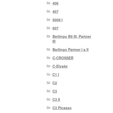
406
407
5008 I
607
Berlingo B9 III, Partner
III
Berlingo Partner I a II
C-CROSSER
C-Elysée
C1 I
C2
C3
C3 II
C3 Picasso