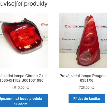
uvisející produkty
á zadní lampa Citroën C1 II
Pravá zadní lampa Peugeot
1560-0H152 B001031980
6351X6
1 815,00
Kč
726,00
Kč
Upozornit až bude produkt
Přidat do košíku
skladem