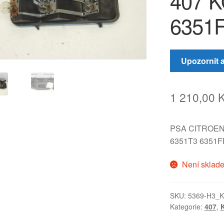
407 
6351
Upozornit 
1 210,00
PSA CITROE
6351T3 6351FR
Není sklad
SKU:
5369-H3_K
Kategorie:
407
,
K