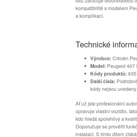
dílu zaručuje dlouhodobou o
kompatibilitě s modelem Pe
a komplikací.
Technické inform
Výrobce:
Citroën Pe
Model:
Peugeot 407
Kódy produktů:
635
Další čísla:
Podrobnějš
kódy nejsou uvedeny
Ať už jste profesionální aut
opravuje vlastní vozidlo, tat
kdo hledá spolehlivý a kvali
Doporučuje se prověřit funkč
instalaci. S tímto dílem získ