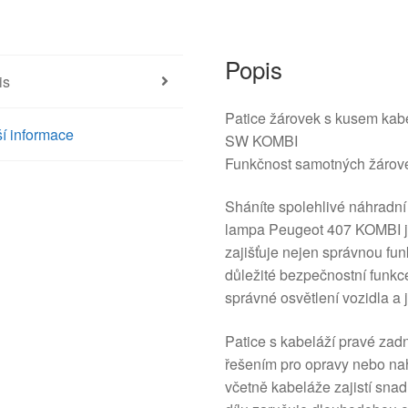
Popis
is
Patice žárovek s kusem ka
í informace
SW KOMBI
Funkčnost samotných žárove
Sháníte spolehlivé náhradní
lampa Peugeot 407 KOMBI je
zajišťuje nejen správnou fun
důležité bezpečnostní funkce.
správné osvětlení vozidla a
Patice s kabeláží pravé za
řešením pro opravy nebo na
včetně kabeláže zajistí sna