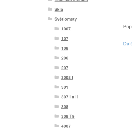
Skla
Světlomety
Pop
1007
107
Dalš
108
206
207
3008 I
301
307 I a II
308
308 T9
4007