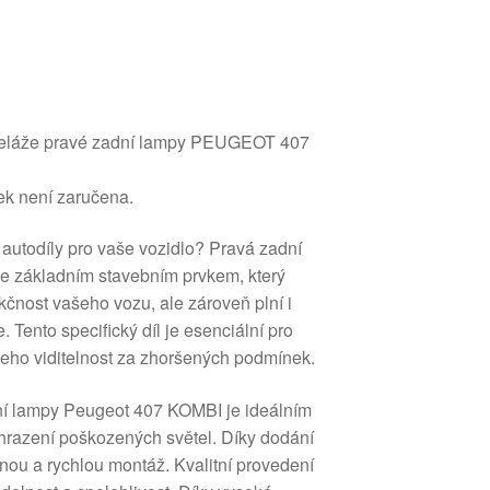
beláže pravé zadní lampy PEUGEOT 407
k není zaručena.
 autodíly pro vaše vozidlo? Pravá zadní
 základním stavebním prvkem, který
kčnost vašeho vozu, ale zároveň plní i
 Tento specifický díl je esenciální pro
 jeho viditelnost za zhoršených podmínek.
dní lampy Peugeot 407 KOMBI je ideálním
hrazení poškozených světel. Díky dodání
dnou a rychlou montáž. Kvalitní provedení