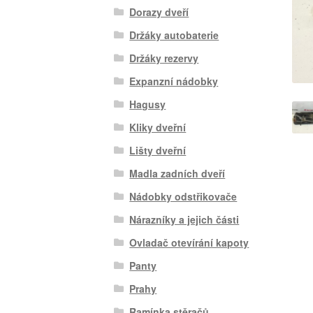
Dorazy dveří
Držáky autobaterie
Držáky rezervy
Expanzní nádobky
Hagusy
Kliky dveřní
Lišty dveřní
Madla zadních dveří
Nádobky odstřikovače
Nárazníky a jejich části
Ovladač otevírání kapoty
Panty
Prahy
Ramínka stěračů