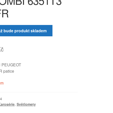
KOMBI 6351T3
FR
až bude produkt skladem
Kč
N PEUGEOT
 patice
em
4
arosérie
,
Světlomety