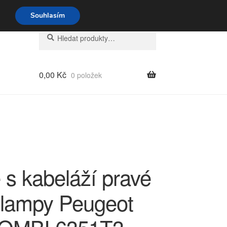
o-pá 9-16 704 494 494
Souhlasím
Hledat:
Hledat
0,00
Kč
0 položek
 s kabeláží pravé
 lampy Peugeot