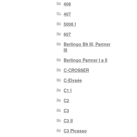
406
407
5008 I
607
Berlingo B9 III, Partner
III
Berlingo Partner I a II
C-CROSSER
C-Elysée
C1 I
C2
C3
C3 II
C3 Picasso