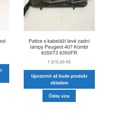
eot
Patice s kabeláží levé zadní
lampy Peugeot 407 Kombi
6350T3 6350FR
1 210,00
Kč
t
Upozornit až bude produkt
skladem
Čtěte více