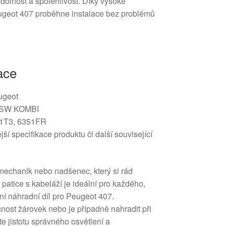
dolnost a spolehlivost. Díky vysoké
ugeot 407 proběhne instalace bez problémů
ace
ugeot
 SW KOMBI
1T3, 6351FR
í specifikace produktu či další související
omechanik nebo nadšenec, který si rád
o patice s kabeláží je ideální pro každého,
tní náhradní díl pro Peugeot 407.
nost žárovek nebo je případně nahradit při
áte jistotu správného osvětlení a