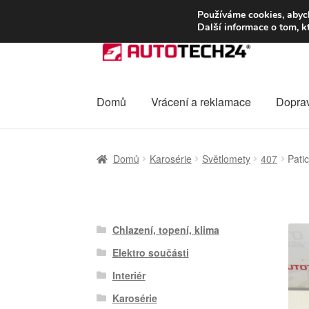
DOPRAVA od 13
Používáme cookies, abych
Další informace o tom, k
Přeskočit
Přejít
na
k
navigaci
obsahu
webu
Domů
Vrácení a reklamace
Dopra
Úvodní stránka
Celosvětová doprava
Dopra
Domů
Karosérie
Světlomety
407
Pati
Ochrana osobních údajů
Platby
Pokladna
Chlazení, topení, klima
Elektro součásti
Interiér
Karosérie