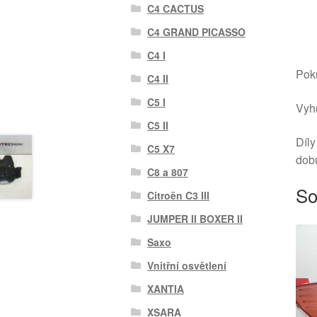
C4 CACTUS
C4 GRAND PICASSO
C4 I
Poku
C4 II
C5 I
Vyhr
C5 II
Díly
C5 X7
dob
C8 a 807
So
Citroën C3 III
JUMPER II BOXER II
Saxo
Vnitřní osvětlení
XANTIA
XSARA