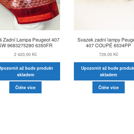
á Zadní Lampa Peugeot 407
Svazek zadní lampy Peug
SW 9683275280 6350FR
407 COUPÉ 6534PP
2 420,00
Kč
726,00
Kč
Upozornit až bude produkt
Upozornit až bude produk
skladem
skladem
Čtěte více
Čtěte více