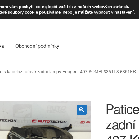
9,-Kč
Volejte p
om vám poskytli co nejlepší zážitek z našich webových stránek.
teré soubory cookie používáme, nebo je můžete vypnout v
nastavení
.
va
Obchodní podmínky
va
Kontakt
Košík
Můj účet
O nás
Obchodní podmínky
ce s kabeláží pravé zadní lampy Peugeot 407 KOMBI 6351T3 6351FR
Reklamace
Reklamační řád
Vrakoviště Citroën
Patice
zadní
🔍