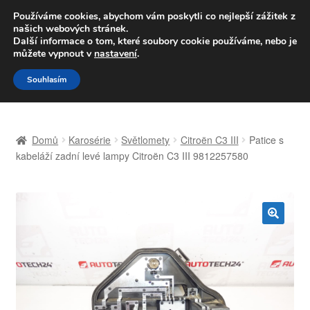
DOPRAVA od 139,-Kč
Používáme cookies, abychom vám poskytli co nejlepší zážitek z
našich webových stránek.
Volejte po-pá 9-16 704 494 494
Další informace o tom, které soubory cookie používáme, nebo je
můžete vypnout v
nastavení
.
Přeskočit
Přejít
Menu
Souhlasím
na
k
navigaci
obsahu
Úvodní stránka
webu
Domů
Karosérie
Světlomety
Citroën C3 III
Patice s
Celosvětová doprava
kabeláží zadní levé lampy Citroën C3 III 9812257580
Doprava
Kontakt
🔍
Košík
Můj účet