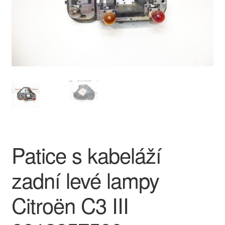
O nás
Obchodní podmínky
Ochrana osobních údajů
Platby
Pokladna
Patice s kabeláží
Reklamace
zadní levé lampy
Reklamační řád
Citroën C3 III
Vrakoviště Citroën