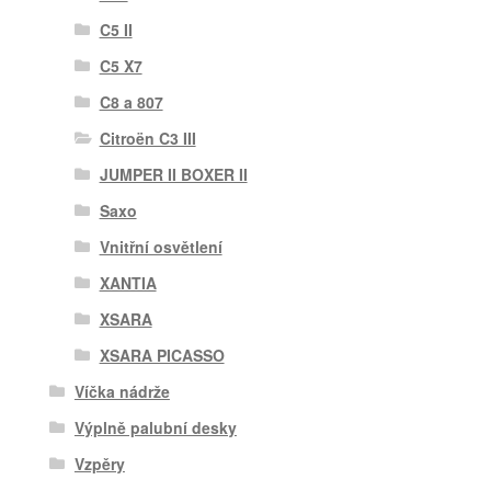
C5 II
C5 X7
C8 a 807
Citroën C3 III
JUMPER II BOXER II
Saxo
Vnitřní osvětlení
XANTIA
XSARA
XSARA PICASSO
Víčka nádrže
Výplně palubní desky
Vzpěry