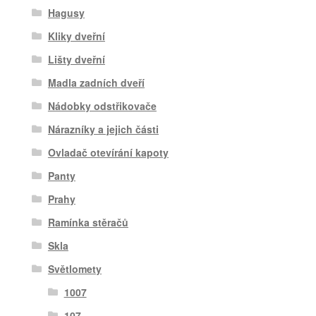
Hagusy
Kliky dveřní
Lišty dveřní
Madla zadních dveří
Nádobky odstřikovače
Nárazníky a jejich části
Ovladač otevírání kapoty
Panty
Prahy
Ramínka stěračů
Skla
Světlomety
1007
107