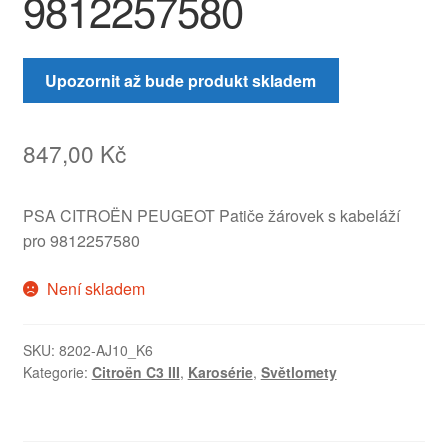
9812257580
Upozornit až bude produkt skladem
847,00
Kč
PSA CITROËN PEUGEOT Patiče žárovek s kabeláží
pro 9812257580
Není skladem
SKU:
8202-AJ10_K6
Kategorie:
Citroën C3 III
,
Karosérie
,
Světlomety