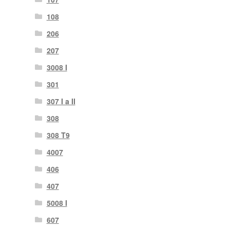
108
206
207
3008 I
301
307 I a II
308
308 T9
4007
406
407
5008 I
607