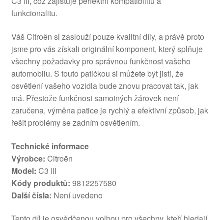
C3 III, což zajišťuje perfektní kompatibilitu a
funkcionalitu.
Váš Citroën si zaslouží pouze kvalitní díly, a právě proto
jsme pro vás získali originální komponent, který splňuje
všechny požadavky pro správnou funkčnost vašeho
automobilu. S touto patičkou si můžete být jisti, že
osvětlení vašeho vozidla bude znovu pracovat tak, jak
má. Přestože funkčnost samotných žárovek není
zaručena, výměna patice je rychlý a efektivní způsob, jak
řešit problémy se zadním osvětlením.
Technické informace
Výrobce:
Citroën
Model:
C3 III
Kódy produktů:
9812257580
Další čísla:
Není uvedeno
Tento díl je osvědčenou volbou pro všechny, kteří hledají