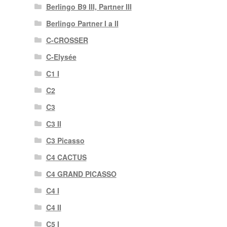
Berlingo B9 III, Partner III
Berlingo Partner I a II
C-CROSSER
C-Elysée
C1 I
C2
C3
C3 II
C3 Picasso
C4 CACTUS
C4 GRAND PICASSO
C4 I
C4 II
C5 I