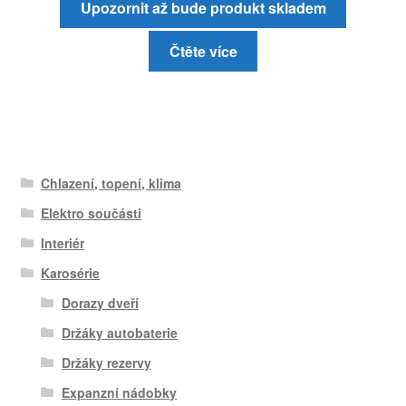
Upozornit až bude produkt skladem
Čtěte více
Chlazení, topení, klima
Elektro součásti
Interiér
Karosérie
Dorazy dveří
Držáky autobaterie
Držáky rezervy
Expanzní nádobky