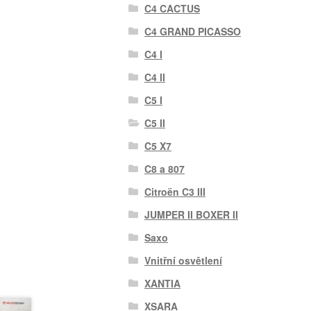
C4 CACTUS
C4 GRAND PICASSO
C4 I
C4 II
C5 I
C5 II
C5 X7
C8 a 807
Citroën C3 III
JUMPER II BOXER II
Saxo
Vnitřní osvětlení
XANTIA
XSARA