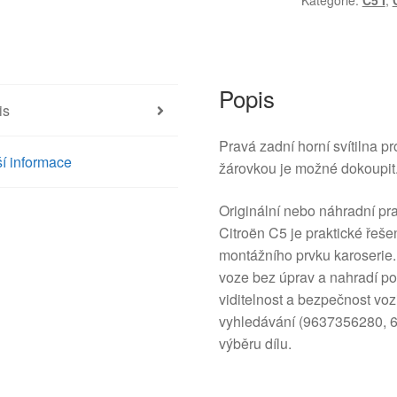
Kategorie:
C5 I
,
C5
I
a
II
Kombi
Popis
is
9637356280
6351P9
Pravá zadní horní svítilna p
množství
í informace
žárovkou je možné dokoupit
Originální nebo náhradní pr
Citroën C5 je praktické řeš
montážního prvku karoserie
voze bez úprav a nahradí poš
viditelnost a bezpečnost voz
vyhledávání (9637356280, 63
výběru dílu.