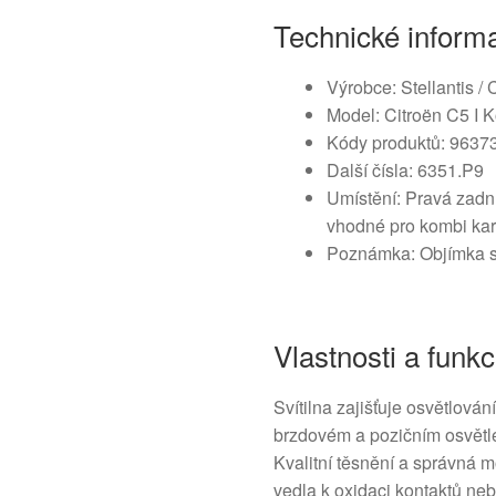
Technické inform
Výrobce: Stellantis / 
Model: Citroën C5 I K
Kódy produktů: 9637
Další čísla: 6351.P9
Umístění: Pravá zadní
vhodné pro kombi kar
Poznámka: Objímka s
Vlastnosti a funk
Svítilna zajišťuje osvětlová
brzdovém a pozičním osvětlen
Kvalitní těsnění a správná m
vedla k oxidaci kontaktů neb