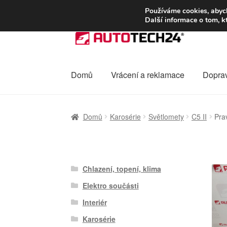
DOPRAVA od 13
Používáme cookies, abych
Další informace o tom, k
Přeskočit
Přejít
na
k
navigaci
obsahu
webu
Domů
Vrácení a reklamace
Dopra
Úvodní stránka
Celosvětová doprava
Dopra
Domů
Karosérie
Světlomety
C5 II
Pra
Ochrana osobních údajů
Platby
Pokladna
Chlazení, topení, klima
Elektro součásti
Interiér
Karosérie