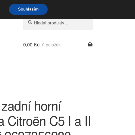
o-pá 9-16 704 494 494
Souhlasím
Hledat:
Hledat
0,00
Kč
0 položek
 zadní horní
na Citroën C5 I a II