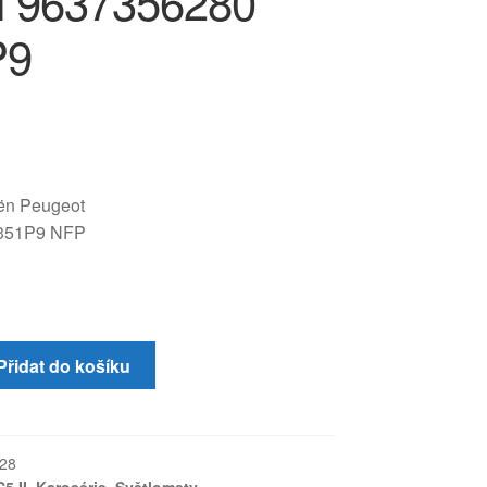
 9637356280
P9
oën Peugeot
351P9 NFP
Přidat do košíku
28