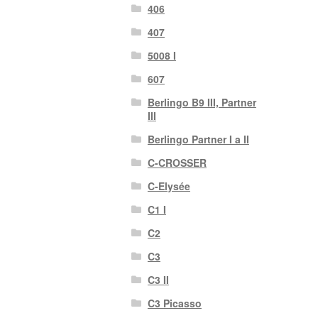
406
407
5008 I
607
Berlingo B9 III, Partner
III
Berlingo Partner I a II
C-CROSSER
C-Elysée
C1 I
C2
C3
C3 II
C3 Picasso