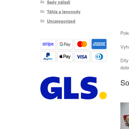
Sady nářadí
Táhla a lanovody
Uncategorized
Poku
Vyhr
Díly
dob
So