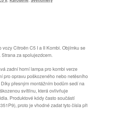
C5 II
,
Karosérie
,
Světlomety
ro vozy Citroën C5 I a II Kombi. Objímku se
. Strana za spolujezdcem.
avá zadní horní lampa pro kombi verze
ení pro opravu poškozeného nebo netěsního
. Díky přesným montážním bodům sedí na
kozenou svítilnu, která ovlivňuje
idla. Produktové kódy často součástí
51P9), proto je vhodné zadat tyto čísla při