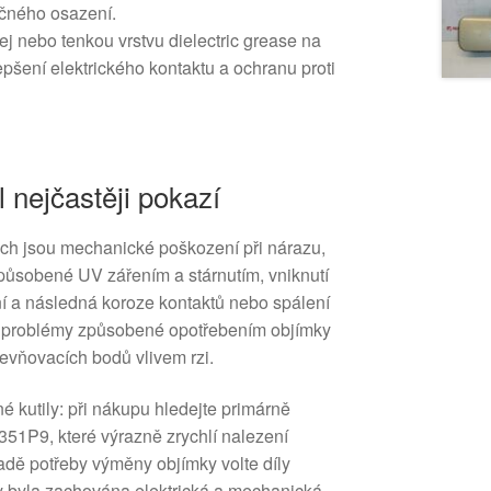
ečného osazení.
rej nebo tenkou vrstvu dielectric grease na
epšení elektrického kontaktu a ochranu proti
l nejčastěji pokazí
uch jsou mechanické poškození při nárazu,
způsobené UV zářením a stárnutím, vniknutí
í a následná koroze kontaktů nebo spálení
í problémy způsobené opotřebením objímky
evňovacích bodů vlivem rzi.
 kutily: při nákupu hledejte primárně
51P9, které výrazně zrychlí nalezení
adě potřeby výměny objímky volte díly
y byla zachována elektrická a mechanická