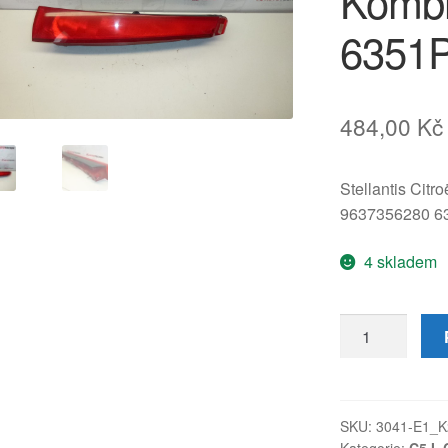
Kombi
6351
484,00
Kč
Stellantis Citr
9637356280 6
4 skladem
Pravá
zadní
horní
svítilna
Citroën
SKU:
3041-E1_K