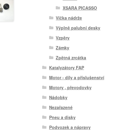
XSARA PICASSO
Víčka nádrže
Výplně palubní desky
Vzpěry
Zámky
Zpětná zrcátka
Katalyzátory FAP
Motor - díly a příslušenství
Motory , převodovky
Nádobky
Nezařazené
Pneu a disky
Podvozek a nápravy