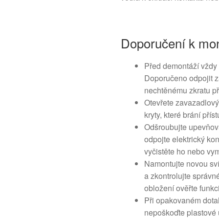
Doporučení k mon
Před demontáží vždy v
Doporučeno odpojit z
nechtěnému zkratu při
Otevřete zavazadlový 
kryty, které brání přís
Odšroubujte upevňovac
odpojte elektrický ko
vyčistěte ho nebo vy
Namontujte novou sví
a zkontrolujte správn
obložení ověřte funkci
Při opakovaném dotah
nepoškoďte plastové 