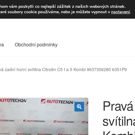
9,-Kč
Volejte p
om vám poskytli co nejlepší zážitek z našich webových stránek.
teré soubory cookie používáme, nebo je můžete vypnout v
nastavení
.
va
Obchodní podmínky
va
Kontakt
Košík
Můj účet
O nás
Obchodní podmínky
vá zadní horní svítilna Citroën C5 I a II Kombi 9637356280 6351P9
Reklamace
Reklamační řád
Vrakoviště Citroën
Pravá
svítil
🔍