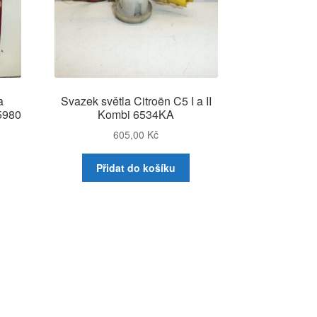
a
Svazek světla Citroën C5 I a II
5980
Kombi 6534KA
605,00
Kč
Přidat do košíku