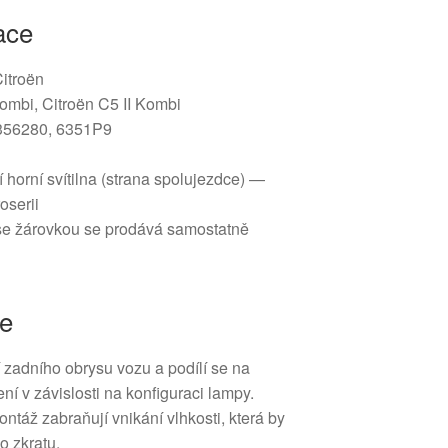
ace
Citroën
ombi, Citroën C5 II Kombi
356280, 6351P9
 horní svítilna (strana spolujezdce) —
oserii
e žárovkou se prodává samostatně
ce
ní zadního obrysu vozu a podílí se na
í v závislosti na konfiguraci lampy.
ontáž zabraňují vnikání vlhkosti, která by
o zkratu.