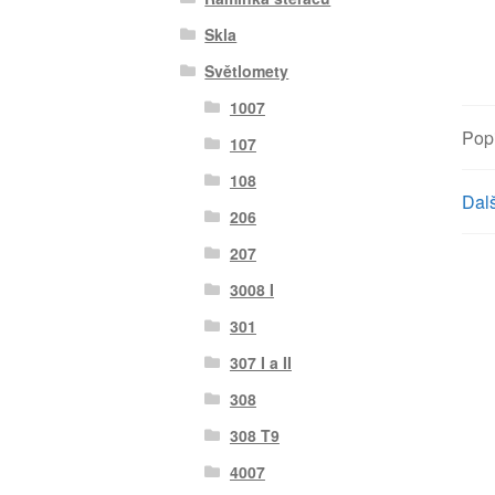
Skla
Světlomety
1007
Pop
107
108
Dalš
206
207
3008 I
301
307 I a II
308
308 T9
4007