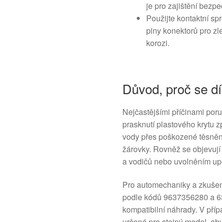
je pro zajištění bezp
Použijte kontaktní sp
piny konektorů pro zl
korozi.
Důvod, proč se dí
Nejčastějšími příčinami por
prasknutí plastového krytu 
vody přes poškozené těsněn
žárovky. Rovněž se objevuj
a vodičů nebo uvolněním up
Pro automechaniky a zkušené
podle kódů 9637356280 a 63
kompatibilní náhrady. V příp
určené pro stejný model, ab