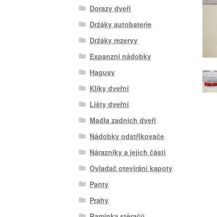
Dorazy dveří
Držáky autobaterie
Držáky rezervy
Expanzní nádobky
Hagusy
Kliky dveřní
Lišty dveřní
Madla zadních dveří
Nádobky odstřikovače
Nárazníky a jejich části
Ovladač otevírání kapoty
Panty
Prahy
Ramínka stěračů