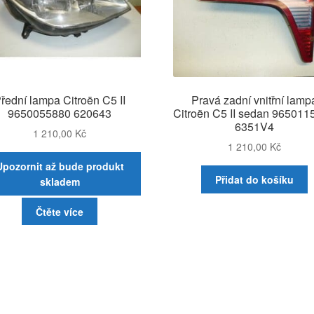
řední lampa Citroën C5 II
Pravá zadní vnitřní lamp
9650055880 620643
Citroën C5 II sedan 965011
6351V4
1 210,00
Kč
1 210,00
Kč
Upozornit až bude produkt
Přidat do košíku
skladem
Čtěte více