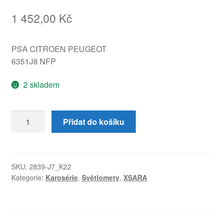
1 452,00
Kč
PSA CITROEN PEUGEOT
6351J8 NFP
2 skladem
Pravá
Přidat do košíku
zadní
lampa
Citroën
Xsara
SKU:
2839-J7_K22
Kategorie:
Karosérie
,
Světlomety
,
XSARA
Kombi
6351J8
množství