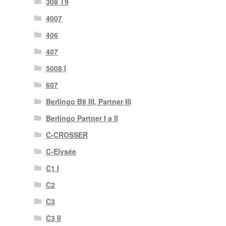
308 T9
4007
406
407
5008 I
607
Berlingo B9 III, Partner III
Berlingo Partner I a II
C-CROSSER
C-Elysée
C1 I
C2
C3
C3 II