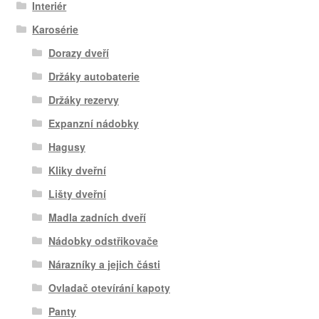
Interiér
Karosérie
Dorazy dveří
Držáky autobaterie
Držáky rezervy
Expanzní nádobky
Hagusy
Kliky dveřní
Lišty dveřní
Madla zadních dveří
Nádobky odstřikovače
Nárazníky a jejich části
Ovladač otevírání kapoty
Panty