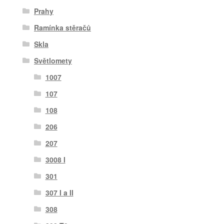
Prahy
Ramínka stěračů
Skla
Světlomety
1007
107
108
206
207
3008 I
301
307 I a II
308