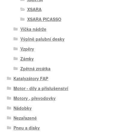
XSARA
XSARA PICASSO
Víčka nádrže
Výplně palubní desky
Vzpěry
Zámky
Zpětná zrcátka
Katalyzátory FAP
Motor - díly a příslušenství
Motory , převodovky
Nádobky
Nezařazené
Pneu a disky