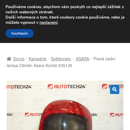
DOPRAVA od 139,-Kč
Používáme cookies, abychom vám poskytli co nejlepší zážitek z
našich webových stránek.
Volejte po-pá 9-16 704 494 494
Další informace o tom, které soubory cookie používáme, nebo je
můžete vypnout v
nastavení
.
Přeskočit
Přejít
Menu
Souhlasím
na
k
navigaci
obsahu
Úvodní stránka
webu
Domů
Karosérie
Světlomety
XSARA
Pravá zadní
Celosvětová doprava
lampa Citroën Xsara Kombi 6351J8
Doprava
Kontakt
🔍
Košík
Můj účet