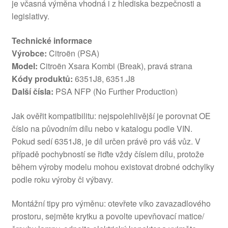
je včasná výměna vhodná i z hlediska bezpečnosti a
legislativy.
Technické informace
Výrobce:
Citroën (PSA)
Model:
Citroën Xsara Kombi (Break), pravá strana
Kódy produktů:
6351J8, 6351.J8
Další čísla:
PSA NFP (No Further Production)
Jak ověřit kompatibilitu: nejspolehlivější je porovnat OE
číslo na původním dílu nebo v katalogu podle VIN.
Pokud sedí 6351J8, je díl určen právě pro váš vůz. V
případě pochybností se řiďte vždy číslem dílu, protože
během výroby modelu mohou existovat drobné odchylky
podle roku výroby či výbavy.
Montážní tipy pro výměnu: otevřete víko zavazadlového
prostoru, sejměte krytku a povolte upevňovací matice/