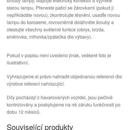
šrouby lampy, odpojte elektrický konektor a vyjměte
starou lampu. Přeneste patici se žárovkami (pokud ji
nepřikládáte novou), zkontrolujte těsnění, usadťe novou
lampu do karoserie, rovnoměrně dotáhněte šrouby a
otestujte všechny světelné funkce (obrys, brzda,
směrovka, mlhovka/zpátečka dle výbavy).
Pokud v popisu není uvedeno jinak, veškeré foto je
ilustrativní.
Vyhrazujeme si právo nahradit objednanou referenci dle
výrobce referení nahrazující.
Díly pocházejí z havarovaných vozidel, jsou pečlivě
kontrolovány a poskytujeme na ně záruku funkčnosti po
dobu 12 měsíců.
Související produkty