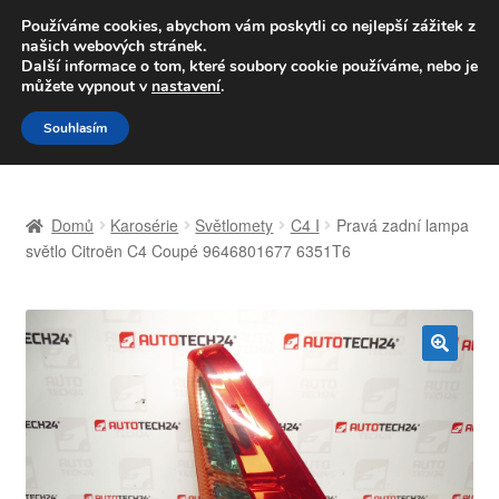
DOPRAVA od 139,-Kč
Používáme cookies, abychom vám poskytli co nejlepší zážitek z
našich webových stránek.
Volejte po-pá 9-16 704 494 494
Další informace o tom, které soubory cookie používáme, nebo je
můžete vypnout v
nastavení
.
Přeskočit
Přejít
Menu
Souhlasím
na
k
navigaci
obsahu
Úvodní stránka
webu
Domů
Karosérie
Světlomety
C4 I
Pravá zadní lampa
Celosvětová doprava
světlo Citroën C4 Coupé 9646801677 6351T6
Doprava
Kontakt
🔍
Košík
Můj účet