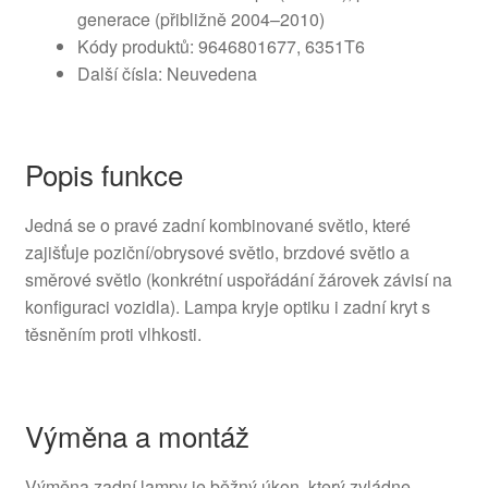
generace (přibližně 2004–2010)
Kódy produktů: 9646801677, 6351T6
Další čísla: Neuvedena
Popis funkce
Jedná se o pravé zadní kombinované světlo, které
zajišťuje poziční/obrysové světlo, brzdové světlo a
směrové světlo (konkrétní uspořádání žárovek závisí na
konfiguraci vozidla). Lampa kryje optiku i zadní kryt s
těsněním proti vlhkosti.
Výměna a montáž
Výměna zadní lampy je běžný úkon, který zvládne