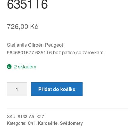
6351T6
726,00
Kč
Stellantis Citroën Peugeot
9646801677 6351T6 bez patice se žárovkami
2 skladem
Pravá
Přidat do košíku
zadní
lampa
světlo
Citroën
SKU:
8133-A5_K27
Kategorie:
C4 I
,
Karosérie
,
Světlomety
C4
Coupé