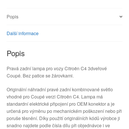
9646801677
6351T6
Popis
množství
Další informace
Popis
Pravá zadní lampa pro vozy Citroën C4 3dveřové
Coupé. Bez patice se žárovkami.
Originální náhradní pravé zadní kombinované světlo
vhodné pro Coupé verzi Citroën C4. Lampa má
standardní elektrické připojení pro OEM konektor a je
určená pro výměnu po mechanickém poškození nebo při
poruše těsnění. Díky použití originálních kódů výrobce ji
snadno najdete podle čísla dílu při objednávce i ve