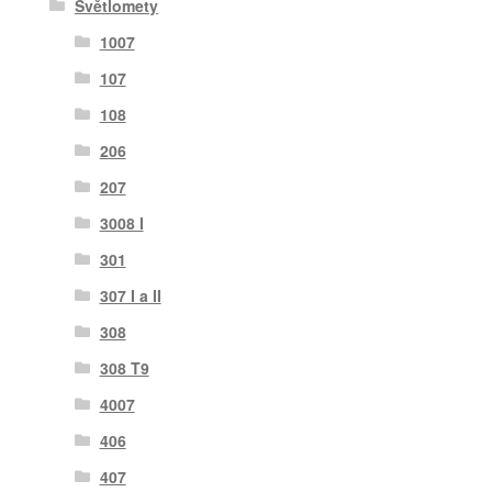
Světlomety
1007
107
108
206
207
3008 I
301
307 I a II
308
308 T9
4007
406
407