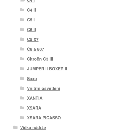
C4 I
C4 II
C5 I
C5 II
C5 X7
C8 a 807
Citroën C3 III
JUMPER II BOXER II
Saxo
Vnitřní osvětlení
XANTIA
XSARA
XSARA PICASSO
Víčka nádrže