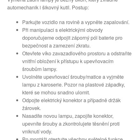
automechanik i šikovný kutil. Postup:
Parkujte vozidlo na rovině a vypněte zapalování.
Při manipulaci s elektrickými obvody
doporučujeme odpojit záporný pól baterie pro
bezpečnost a zamezení zkratu.
Otevřete víko zavazadlového prostoru a odstraňte
vnitřní obložení k přístupu k upevňovacím
šroubům lampy.
Uvolněte upevňovací šrouby/matice a vyjměte
lampu z karoserie. Pozor na plastové západky,
které se mohou snadno ulomit.
Odpojte elektrický konektor a případně držák
žárovek.
Nasadíte novou lampu, zapojíte konektor,
upevníte šrouby a zkontrolujete těsnění proti
vniknutí vody.
Po montáži otestujte všechny světelné funkce