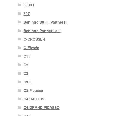
5008 I
607
Berlingo B9 III, Partner III
Berlingo Partner I a II
C-CROSSER
C-Elysée
C1 I
C2
C3
C3 II
C3 Picasso
C4 CACTUS
C4 GRAND PICASSO