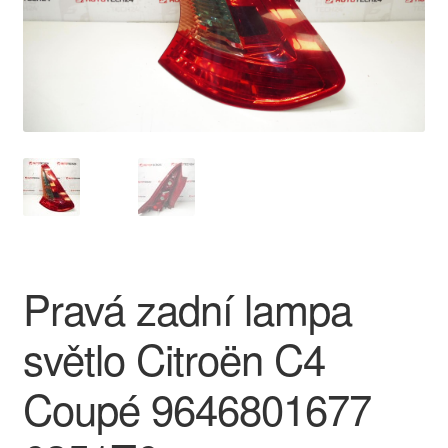
O nás
Obchodní podmínky
Ochrana osobních údajů
Platby
Pokladna
Pravá zadní lampa
Reklamace
světlo Citroën C4
Reklamační řád
Coupé 9646801677
Vrakoviště Citroën