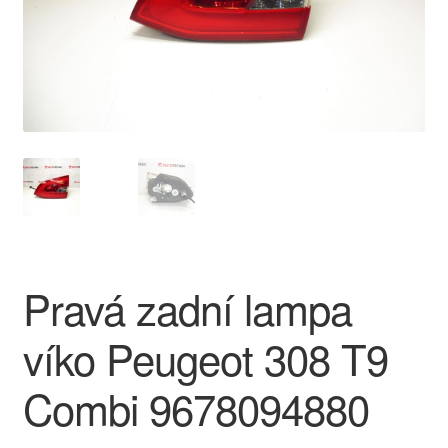
O nás
Obchodní podmínky
Ochrana osobních údajů
Platby
Pokladna
Pravá zadní lampa
Reklamace
víko Peugeot 308 T9
Reklamační řád
Combi 9678094880
Vrakoviště Citroën