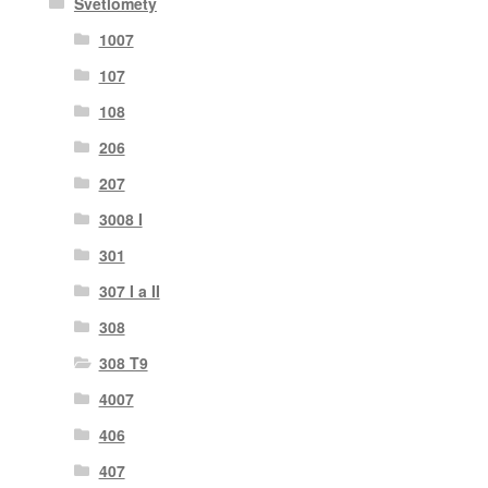
Světlomety
1007
107
108
206
207
3008 I
301
307 I a II
308
308 T9
4007
406
407