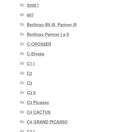
5008 I
607
Berlingo B9 III, Partner III
Berlingo Partner I a II
C-CROSSER
C-Elysée
C1 I
C2
C3
C3 II
C3 Picasso
C4 CACTUS
C4 GRAND PICASSO
C4 I