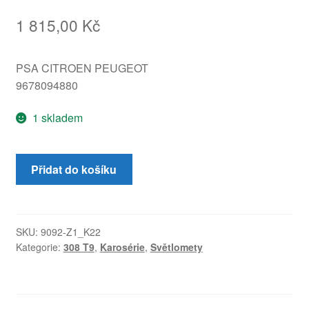
1 815,00
Kč
PSA CITROEN PEUGEOT
9678094880
1 skladem
Pravá
Přidat do košíku
zadní
lampa
víko
Peugeot
SKU:
9092-Z1_K22
Kategorie:
308 T9
,
Karosérie
,
Světlomety
308
T9
Combi
9678094880