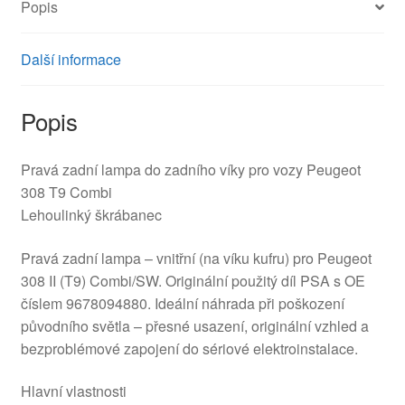
Popis
množství
Další informace
Popis
Pravá zadní lampa do zadního víky pro vozy Peugeot
308 T9 Combi
Lehoulinký škrábanec
Pravá zadní lampa – vnitřní (na víku kufru) pro Peugeot
308 II (T9) Combi/SW. Originální použitý díl PSA s OE
číslem 9678094880. Ideální náhrada při poškození
původního světla – přesné usazení, originální vzhled a
bezproblémové zapojení do sériové elektroinstalace.
Hlavní vlastnosti