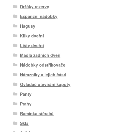
Držáky rezervy
Expanzní nádobky
Hagusy
Kliky dveřní
Lišty dveřní
Madla zadních dveří
Nádobky odstřikovače
Nárazníky a jejich části
Ovladač otevírání kapoty
Panty
Prahy
Ramínka stěračů
Skla