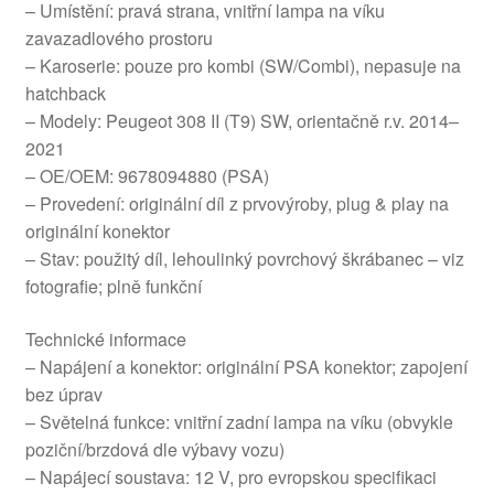
– Umístění: pravá strana, vnitřní lampa na víku
zavazadlového prostoru
– Karoserie: pouze pro kombi (SW/Combi), nepasuje na
hatchback
– Modely: Peugeot 308 II (T9) SW, orientačně r.v. 2014–
2021
– OE/OEM: 9678094880 (PSA)
– Provedení: originální díl z prvovýroby, plug & play na
originální konektor
– Stav: použitý díl, lehoulinký povrchový škrábanec – viz
fotografie; plně funkční
Technické informace
– Napájení a konektor: originální PSA konektor; zapojení
bez úprav
– Světelná funkce: vnitřní zadní lampa na víku (obvykle
poziční/brzdová dle výbavy vozu)
– Napájecí soustava: 12 V, pro evropskou specifikaci