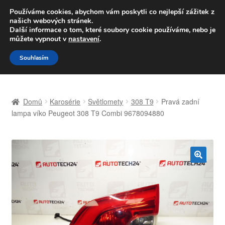
DOPRAVA od 139,-Kč
Používáme cookies, abychom vám poskytli co nejlepší zážitek z
našich webových stránek.
Volejte po-pá 9-16 704 494 494
Další informace o tom, které soubory cookie používáme, nebo je
můžete vypnout v
nastavení
.
Přeskočit
Přejít
Menu
Souhlasím
na
k
navigaci
obsahu
Úvodní stránka
webu
Domů
Karosérie
Světlomety
308 T9
Pravá zadní
Celosvětová doprava
lampa víko Peugeot 308 T9 Combi 9678094880
Doprava
Kontakt
🔍
Košík
Můj účet