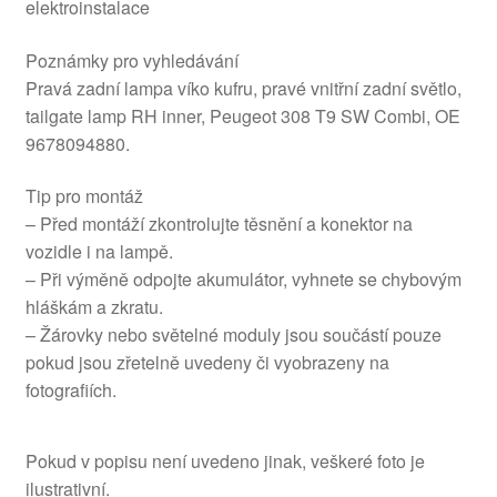
elektroinstalace
Poznámky pro vyhledávání
Pravá zadní lampa víko kufru, pravé vnitřní zadní světlo,
tailgate lamp RH inner, Peugeot 308 T9 SW Combi, OE
9678094880.
Tip pro montáž
– Před montáží zkontrolujte těsnění a konektor na
vozidle i na lampě.
– Při výměně odpojte akumulátor, vyhnete se chybovým
hláškám a zkratu.
– Žárovky nebo světelné moduly jsou součástí pouze
pokud jsou zřetelně uvedeny či vyobrazeny na
fotografiích.
Pokud v popisu není uvedeno jinak, veškeré foto je
ilustrativní.