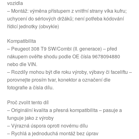
vozidla
– Montáž: výměna přístupem z vnitřní strany víka kufru;
uchycení do sériových držáků; není potřeba kódování
řídicí jednotky (obvykle)
Kompatibilita
– Peugeot 308 T9 SW/Combi (II. generace) – před
nákupem ověřte shodu podle OE čísla 9678094880
nebo dle VIN.
– Rozdíly mohou být dle roku výroby, výbavy či faceliftu –
porovnejte prosím tvar, konektor a označení dle
fotografie a čísla dílu.
Proč zvolit tento díl
– Originální kvalita a přesná kompatibilita – pasuje a
funguje jako z výroby
– Výrazná úspora oproti novému dílu
– Rychlá a jednoduchá montáž bez úprav