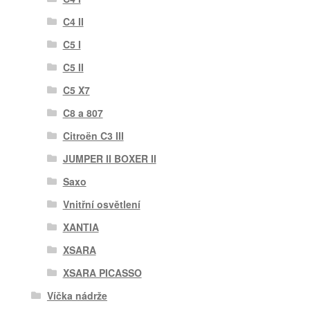
C4 II
C5 I
C5 II
C5 X7
C8 a 807
Citroën C3 III
JUMPER II BOXER II
Saxo
Vnitřní osvětlení
XANTIA
XSARA
XSARA PICASSO
Víčka nádrže