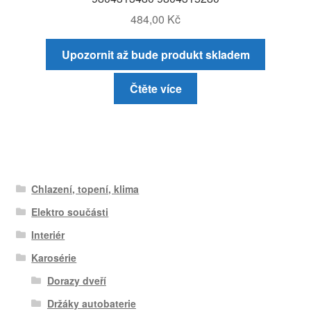
484,00
Kč
Upozornit až bude produkt skladem
Čtěte více
Chlazení, topení, klima
Elektro součásti
Interiér
Karosérie
Dorazy dveří
Držáky autobaterie