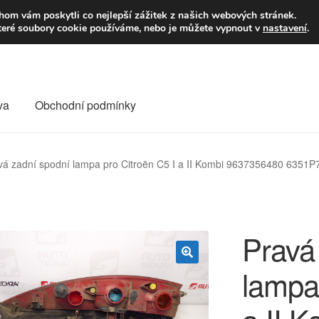
9,-Kč
Volejte p
om vám poskytli co nejlepší zážitek z našich webových stránek.
teré soubory cookie používáme, nebo je můžete vypnout v
nastavení
.
va
Obchodní podmínky
va
Kontakt
Košík
Můj účet
O nás
Obchodní podmínky
vá zadní spodní lampa pro Citroën C5 I a II Kombi 9637356480 6351P
Reklamace
Reklamační řád
Vrakoviště Citroën
Pravá
lampa
🔍