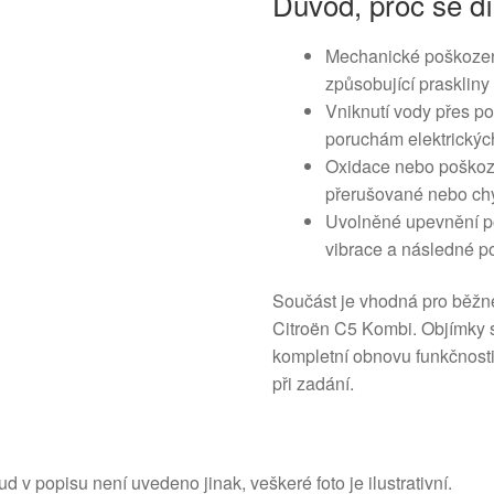
Důvod, proč se dí
Mechanické poškozen
způsobující praskliny 
Vniknutí vody přes p
poruchám elektrickýc
Oxidace nebo poškoz
přerušované nebo chyb
Uvolněné upevnění p
vibrace a následné p
Součást je vhodná pro běžn
Citroën C5 Kombi. Objímky 
kompletní obnovu funkčnost
při zadání.
d v popisu není uvedeno jinak, veškeré foto je ilustrativní.