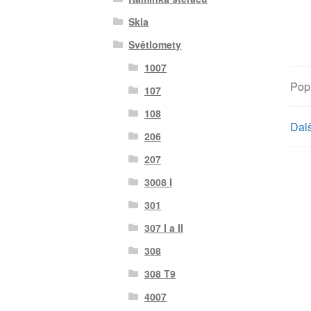
Skla
Světlomety
1007
Pop
107
108
Dalš
206
207
3008 I
301
307 I a II
308
308 T9
4007