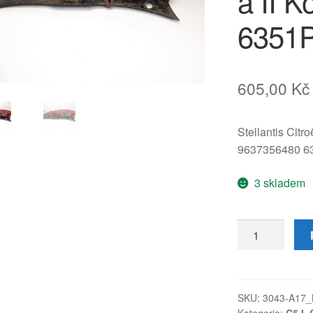
a II 
6351
605,00
Kč
Stellantis Citr
9637356480 6
3 skladem
Pravá
zadní
spodní
lampa
pro
SKU:
3043-A17_