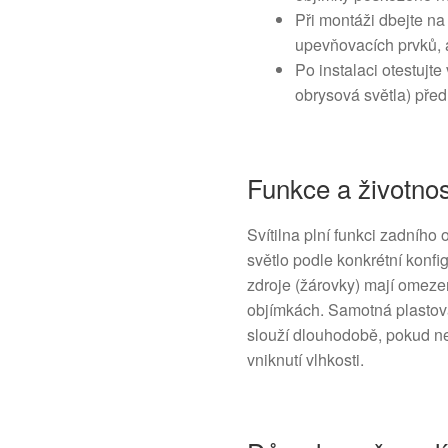
Při montáži dbejte na
upevňovacích prvků, 
Po instalaci otestujte
obrysová světla) pře
Funkce a životnos
Svítilna plní funkci zadního
světlo podle konkrétní konf
zdroje (žárovky) mají omeze
objímkách. Samotná plastová/
slouží dlouhodobě, pokud 
vniknutí vlhkosti.