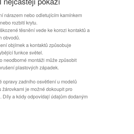
l nejčastěji pokazí
í nárazem nebo odletujícím kamínkem
nebo rozbití krytu.
oškozené těsnění vede ke korozi kontaktů a
h obvodů.
ení objímek a kontaktů způsobuje
ějící funkce světel.
o neodborné montáži může způsobit
orušení plastových západek.
é opravy zadního osvětlení u modelů
s žárovkami je možné dokoupit pro
i. Díly a kódy odpovídají údajům dodaným