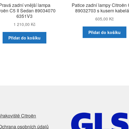
Pravá zadní vnější lampa
Patice zadní lampy Citroën 
troën C5 II Sedan 89034070
89032703 s kusem kabel
6351V3
605,00
Kč
1 210,00
Kč
Přidat do košíku
Přidat do košíku
Vrakoviště Citroën
Ochrana osobních údajů