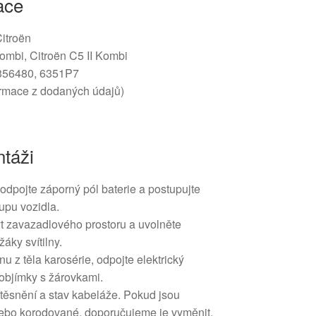
ace
Citroën
ombi, Citroën C5 II Kombi
356480, 6351P7
formace z dodaných údajů)
táži
odpojte záporný pól baterie a postupujte
upu vozidla.
yt zavazadlového prostoru a uvolněte
áky svítilny.
nu z těla karosérie, odpojte elektrický
 objímky s žárovkami.
 těsnění a stav kabeláže. Pokud jsou
ebo korodované, doporučujeme je vyměnit.