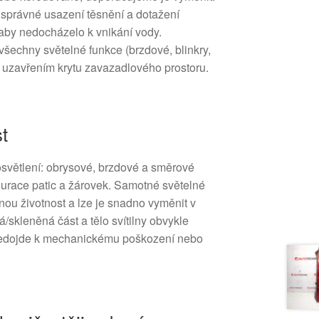
 správné usazení těsnění a dotažení
aby nedocházelo k vnikání vody.
 všechny světelné funkce (brzdové, blinkry,
d uzavřením krytu zavazadlového prostoru.
t
 osvětlení: obrysové, brzdové a směrové
igurace patic a žárovek. Samotné světelné
nou životnost a lze je snadno vyměnit v
skleněná část a tělo svítilny obvykle
nedojde k mechanickému poškození nebo