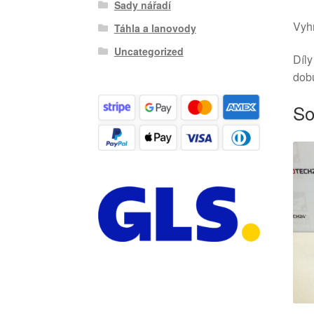
Sady nářadí
Vyhr
Táhla a lanovody
Uncategorized
Díly
dob
So