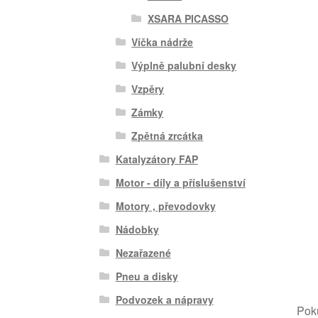
XSARA PICASSO
Víčka nádrže
Výplně palubní desky
Vzpěry
Zámky
Zpětná zrcátka
Katalyzátory FAP
Motor - díly a příslušenství
Motory , převodovky
Nádobky
Nezařazené
Pneu a disky
Podvozek a nápravy
Poku