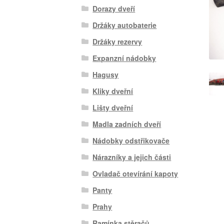
Dorazy dveří
Držáky autobaterie
Držáky rezervy
Expanzní nádobky
Hagusy
Kliky dveřní
Lišty dveřní
Madla zadních dveří
Nádobky odstřikovače
Nárazníky a jejich části
Ovladač otevírání kapoty
Panty
Prahy
Ramínka stěračů