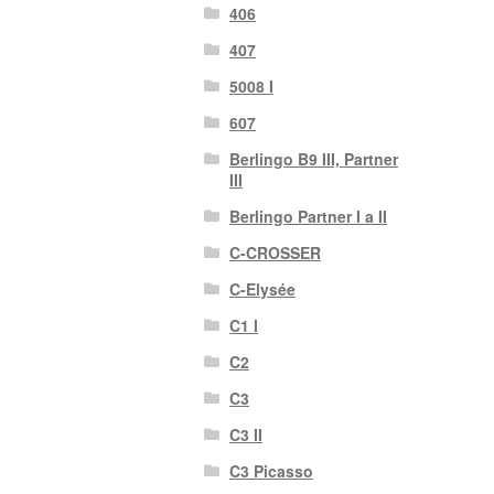
406
407
5008 I
607
Berlingo B9 III, Partner
III
Berlingo Partner I a II
C-CROSSER
C-Elysée
C1 I
C2
C3
C3 II
C3 Picasso