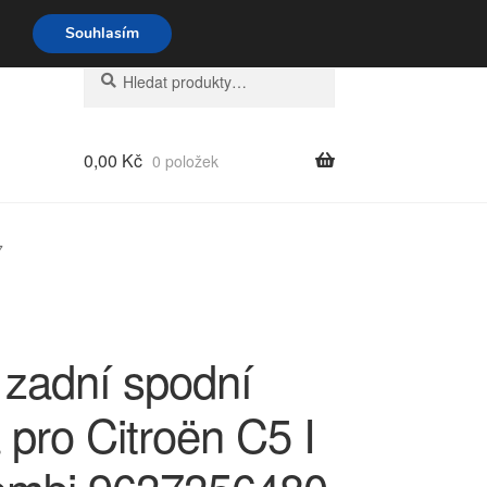
o-pá 9-16 704 494 494
Souhlasím
Hledat:
Hledat
0,00
Kč
0 položek
7
 zadní spodní
 pro Citroën C5 I