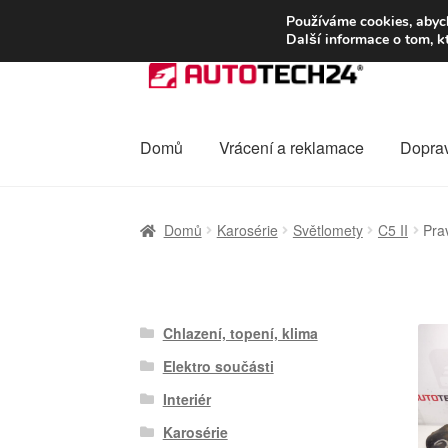
DOPRAVA od 13
Používáme cookies, abych
Další informace o tom, k
Přeskočit
Přejít
na
k
navigaci
obsahu
webu
Domů
Vrácení a reklamace
Dopra
Úvodní stránka
Celosvětová doprava
Dopra
Domů
Karosérie
Světlomety
C5 II
Pra
Ochrana osobních údajů
Platby
Pokladna
Chlazení, topení, klima
Elektro součásti
Interiér
Karosérie