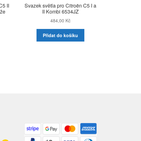
C5 II
Svazek světla pro Citroën C5 I a
áže
II Kombi 6534JZ
484,00
Kč
Přidat do košíku