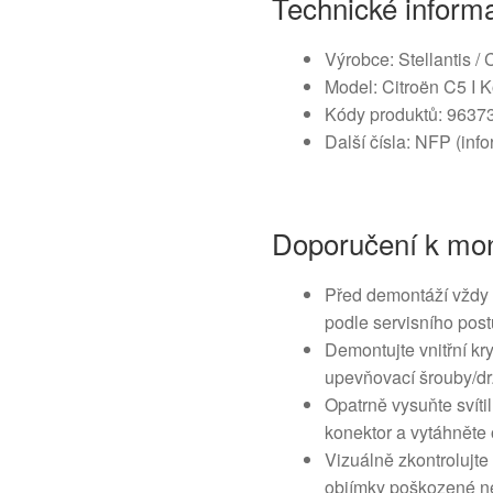
Technické inform
Výrobce: Stellantis / 
Model: Citroën C5 I K
Kódy produktů: 9637
Další čísla: NFP (in
Doporučení k mon
Před demontáží vždy 
podle servisního post
Demontujte vnitřní kr
upevňovací šrouby/drž
Opatrně vysuňte svítil
konektor a vytáhněte
Vizuálně zkontrolujte
objímky poškozené n