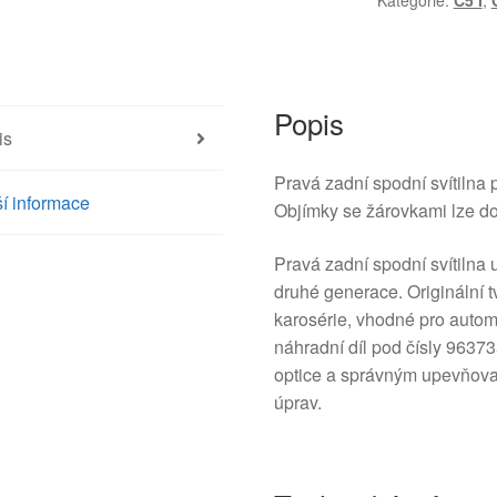
Kategorie:
C5 I
,
Citroën
C5
I
a
II
Popis
is
Kombi
9637356480
Pravá zadní spodní svítilna 
6351P7
í informace
Objímky se žárovkami lze d
množství
Pravá zadní spodní svítilna 
druhé generace. Originální t
karosérie, vhodné pro autome
náhradní díl pod čísly 963
optice a správným upevňova
úprav.