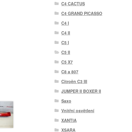
C4 CACTUS
C4 GRAND PICASSO
C4 I
C4 II
C5 I
C5 II
C5 X7
C8 a 807
Citroën C3 III
JUMPER II BOXER II
Saxo
Vnitřní osvětlení
XANTIA
XSARA