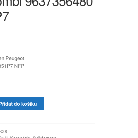
Kombi 9637356480
P7
oën Peugeot
351P7 NFP
Přidat do košíku
K28