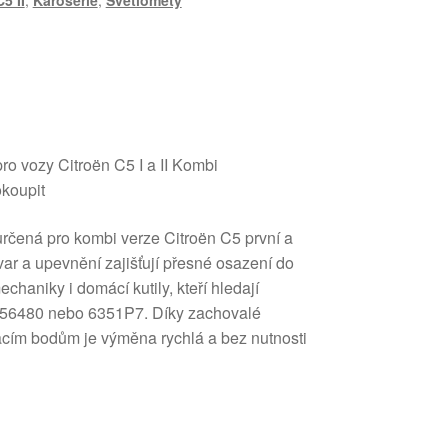
C5 II
,
Karosérie
,
Světlomety
pro vozy Citroën C5 I a II Kombi
okoupit
určená pro kombi verze Citroën C5 první a
var a upevnění zajišťují přesné osazení do
chaniky i domácí kutily, kteří hledají
7356480 nebo 6351P7. Díky zachovalé
cím bodům je výměna rychlá a bez nutnosti