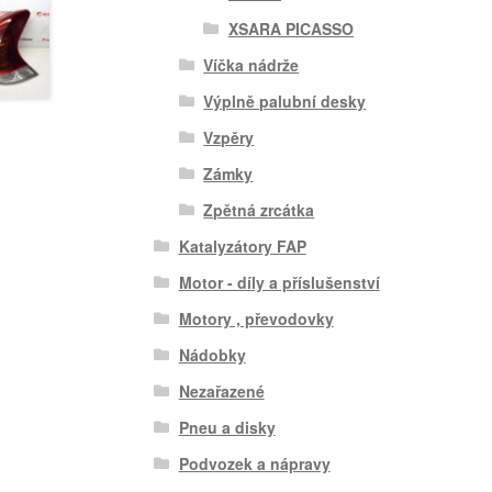
XSARA PICASSO
Víčka nádrže
Výplně palubní desky
Vzpěry
Zámky
Zpětná zrcátka
Katalyzátory FAP
Motor - díly a příslušenství
Motory , převodovky
Nádobky
Nezařazené
Pneu a disky
Podvozek a nápravy