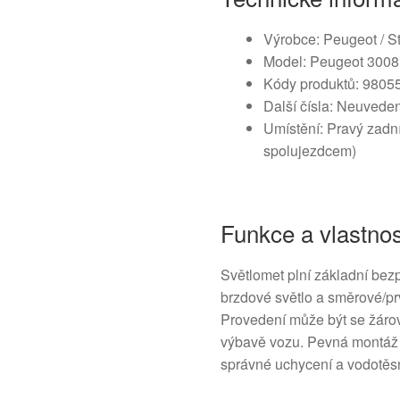
Výrobce: Peugeot / St
Model: Peugeot 3008 I
Kódy produktů: 9805
Další čísla: Neuvede
Umístění: Pravý zadní
spolujezdcem)
Funkce a vlastnos
Světlomet plní základní bezp
brzdové světlo a směrové/pr
Provedení může být se žárov
výbavě vozu. Pevná montáž 
správné uchycení a vodotěs