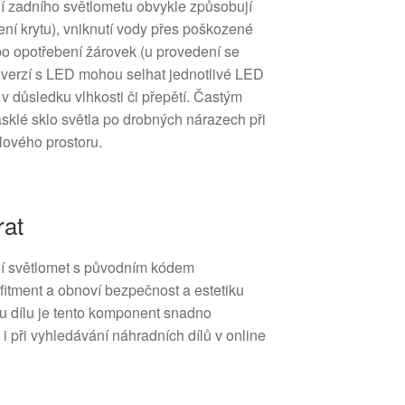
 zadního světlometu obvykle způsobují
í krytu), vniknutí vody přes poškozené
bo opotřebení žárovek (u provedení se
 verzí s LED mohou selhat jednotlivé LED
 v důsledku vlhkosti či přepětí. Častým
klé sklo světla po drobných nárazech při
lového prostoru.
rat
í světlomet s původním kódem
fitment a obnoví bezpečnost a estetiku
u dílu je tento komponent snadno
i při vyhledávání náhradních dílů v online