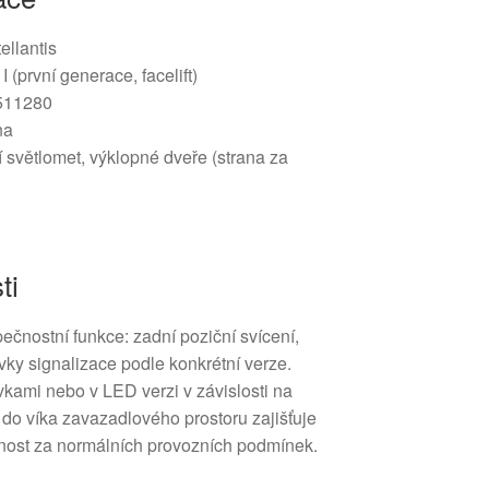
ellantis
 (první generace, facelift)
511280
na
 světlomet, výklopné dveře (strana za
ti
ečnostní funkce: zadní poziční svícení,
vky signalizace podle konkrétní verze.
kami nebo v LED verzi v závislosti na
do víka zavazadlového prostoru zajišťuje
nost za normálních provozních podmínek.