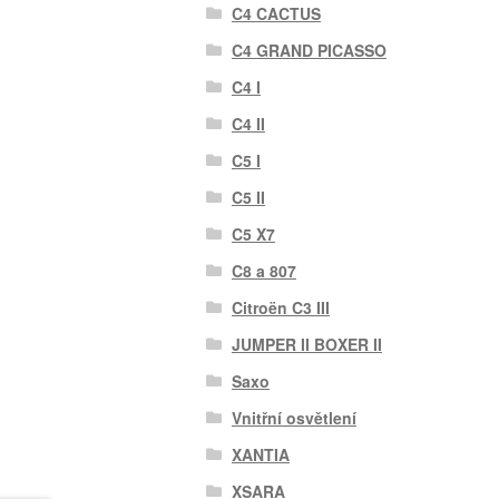
C4 CACTUS
C4 GRAND PICASSO
C4 I
C4 II
C5 I
C5 II
C5 X7
C8 a 807
Citroën C3 III
JUMPER II BOXER II
Saxo
Vnitřní osvětlení
XANTIA
XSARA