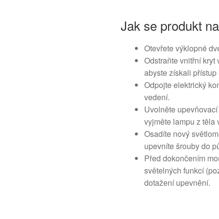
Jak se produkt n
Otevřete výklopné dve
Odstraňte vnitřní kryt
abyste získali příst
Odpojte elektrický ko
vedení.
Uvolněte upevňovací 
vyjměte lampu z těla 
Osadíte nový světlome
upevníte šrouby do p
Před dokončením mon
světelných funkcí (po
dotažení upevnění.