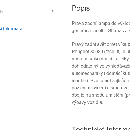
Popis
is
Pravá zadní lampa do výklo
í informace
generace facelift. Strana za
Pravý zadní světlomet víka 
Peugeot 3008 I (facelift) j
nebo nefunkčního dílu. Díky
dohledatelný ve vyhledávačí
automechaniky i domácí kutily
montáží. Světlomet zajišťuje 
pozičním svícení a směrování
dbejte na shodu umístění (pr
výbavy vozidla.
Technické inform