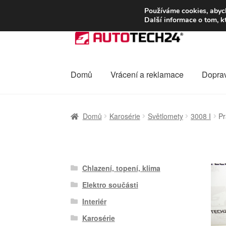
DOPRAVA od 13
Používáme cookies, abych
Další informace o tom, k
Přeskočit
Přejít
na
k
navigaci
obsahu
webu
Domů
Vrácení a reklamace
Dopra
Úvodní stránka
Celosvětová doprava
Dopra
Domů
Karosérie
Světlomety
3008 I
Pr
Ochrana osobních údajů
Platby
Pokladna
Chlazení, topení, klima
Elektro součásti
Interiér
Karosérie