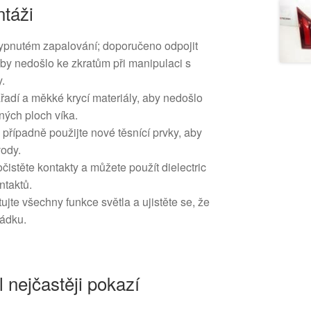
táži
vypnutém zapalování; doporučeno odpojit
aby nedošlo ke zkratům při manipulaci s
y.
řadí a měkké krycí materiály, aby nedošlo
ných ploch víka.
 případně použijte nové těsnící prvky, aby
vody.
očistěte kontakty a můžete použít dielectric
ntaktů.
ujte všechny funkce světla a ujistěte se, že
řádku.
l nejčastěji pokazí