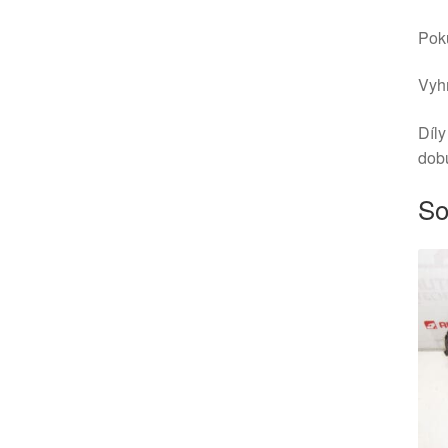
Poku
Vyhr
Díly
dob
So