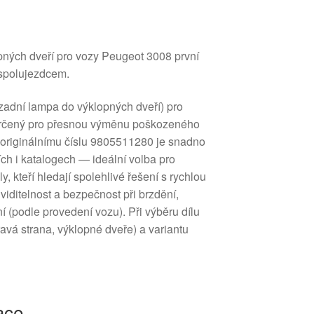
pných dveří pro vozy Peugeot 3008 první
 spolujezdcem.
(zadní lampa do výklopných dveří) pro
e určený pro přesnou výměnu poškozeného
 originálnímu číslu 9805511280 je snadno
ch i katalogech — ideální volba pro
, kteří hledají spolehlivé řešení s rychlou
viditelnost a bezpečnost při brzdění,
 (podle provedení vozu). Při výběru dílu
avá strana, výklopné dveře) a variantu
ace