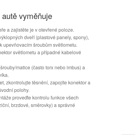
a autě vyměňuje
ře a zajistěte je v otevřené poloze.
 výklopných dveří (plastové panely, spony),
up k upevňovacím šroubům světlometu.
nektor světlometu a případné kabelové
šrouby/matice (často torx nebo imbus) a
víka.
t, zkontrolujte těsnění, zapojíte konektor a
ůvodní polohy.
táže proveďte kontrolu funkce všech
ziční, brzdové, směrovky) a správné