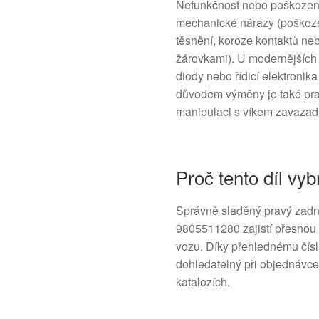
Nefunkčnost nebo poškození
mechanické nárazy (poškozen
těsnění, koroze kontaktů ne
žárovkami). U modernějších
diody nebo řídicí elektronika
důvodem výměny je také pras
manipulaci s víkem zavazad
Proč tento díl vyb
Správně sladěný pravý zadn
9805511280 zajistí přesnou 
vozu. Díky přehlednému čísl
dohledatelný při objednávce 
katalozích.