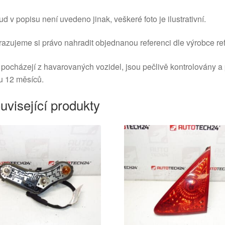
d v popisu není uvedeno jinak, veškeré foto je ilustrativní.
azujeme si právo nahradit objednanou referenci dle výrobce ref
 pocházejí z havarovaných vozidel, jsou pečlivě kontrolovány a
u 12 měsíců.
uvisející produkty