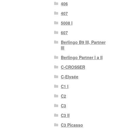
406
407
5008 I
607
Berlingo B9 III, Partner
III
Berlingo Partner I a II
C-CROSSER
C-Elysée
C1 I
C2
C3
C3 II
C3 Picasso