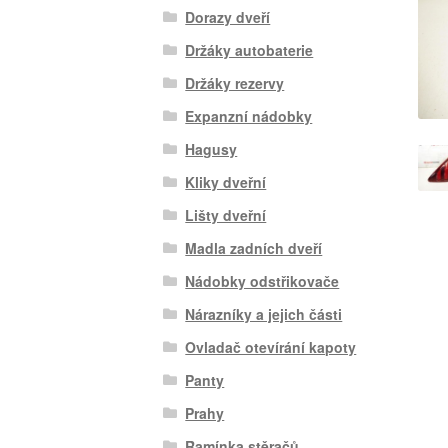
Dorazy dveří
Držáky autobaterie
Držáky rezervy
Expanzní nádobky
Hagusy
Kliky dveřní
Lišty dveřní
Madla zadních dveří
Nádobky odstřikovače
Nárazníky a jejich části
Ovladač otevírání kapoty
Panty
Prahy
Ramínka stěračů