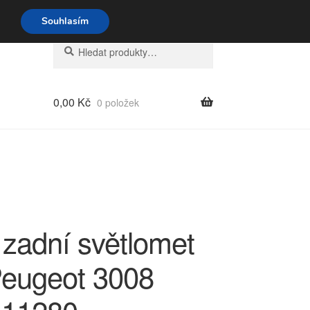
o-pá 9-16 704 494 494
Souhlasím
Hledat:
Hledat
0,00
Kč
0 položek
 zadní světlomet
Peugeot 3008