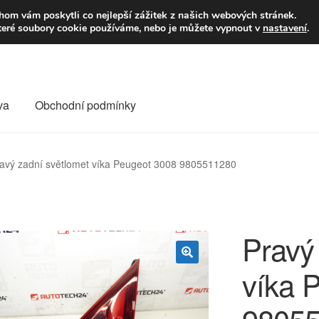
9,-Kč
Volejte p
om vám poskytli co nejlepší zážitek z našich webových stránek.
teré soubory cookie používáme, nebo je můžete vypnout v
nastavení
.
va
Obchodní podmínky
va
Kontakt
Košík
Můj účet
O nás
Obchodní podmínky
avý zadní světlomet víka Peugeot 3008 9805511280
Reklamace
Reklamační řád
Vrakoviště Citroën
Pravý
víka 
🔍