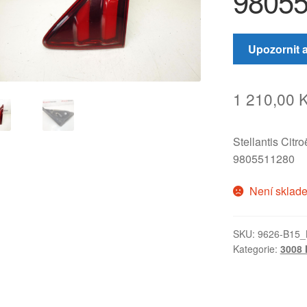
9805
Upozornit 
1 210,00
Stellantis Citr
9805511280
Není sklad
SKU:
9626-B15_
Kategorie:
3008 