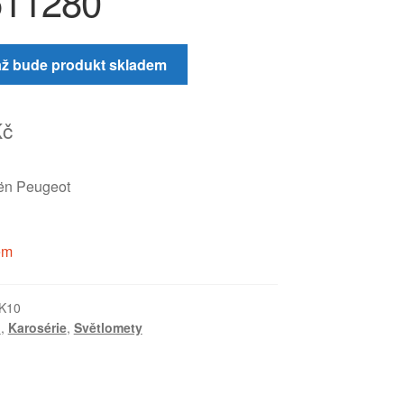
511280
až bude produkt skladem
Kč
oën Peugeot
em
K10
I
,
Karosérie
,
Světlomety