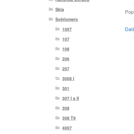
Skla
Pop
Světlomety
Dalš
1007
107
108
206
207
3008 I
301
307 I a II
308
308 T9
4007