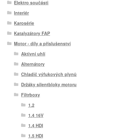
Elektro součásti
Interiér
Karosérie
Katalyzátory FAP
Motor - díly a příslušenství
Aktivní uhlí
Alternátory
Chladič výfukových plynů
Držáky silentbloky motoru
Filtrboxy
1.2
1.4 16V
1.4 HDI
1.5 HDI