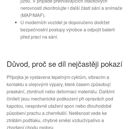
jízdu. V případě přetrvávajících otáčkových
nerovností zkontrolujte i další části sání a snímače
(MAP/MAF).
U moderních vozidel je doporučeno dodržet
bezpečnostní postupy výrobce a odpojit baterii
před prací na sání.
Důvod, proč se díl nejčastěji pokazí
Přípojka je vystavena tepelným cyklům, vibracím a
kontaktu s olejovými výpary, které časem způsobují
praskání, ztvrdnutí nebo deformaci materiálu. Dalšími
činiteli jsou mechanické poškození při opravách pod
kapotou, nesprávné utažení spon nebo dlouhodobé
působení prachu a chemikálií. Netěsnost vede ke
ztrátám podtlaku, chybné směsi vzduch/palivo a
zhoršení chodu motoru.