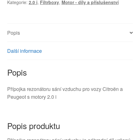
Kategorie:
2.0 i
,
Filtrboxy
,
Motor - díly a příslušenství
Peugeot
2.0
i
9641733880
Popis
143431
množství
Další informace
Popis
Přípojka rezonátoru sání vzduchu pro vozy Citroën a
Peugeot s motory 2.0 i
Popis produktu