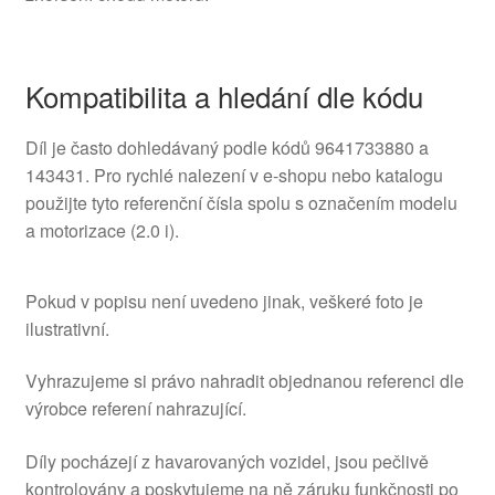
Kompatibilita a hledání dle kódu
Díl je často dohledávaný podle kódů 9641733880 a
143431. Pro rychlé nalezení v e-shopu nebo katalogu
použijte tyto referenční čísla spolu s označením modelu
a motorizace (2.0 i).
Pokud v popisu není uvedeno jinak, veškeré foto je
ilustrativní.
Vyhrazujeme si právo nahradit objednanou referenci dle
výrobce referení nahrazující.
Díly pocházejí z havarovaných vozidel, jsou pečlivě
kontrolovány a poskytujeme na ně záruku funkčnosti po