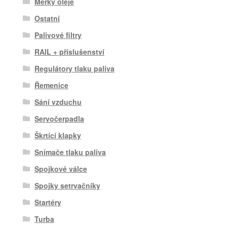
Měrky oleje
Ostatní
Palivové filtry
RAIL + příslušenství
Regulátory tlaku paliva
Řemenice
Sání vzduchu
Servočerpadla
Škrtící klapky
Snímače tlaku paliva
Spojkové válce
Spojky setrvačníky
Startéry
Turba