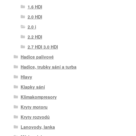
1.6 HDI
2.0 HDI
2.0 i
2.2 HDI
2.7 HDI 3.0 HDI
Hadice palivové
Hadice, trubky sání a turba
Hlavy
Klapky sání
Klimakompresory
Kryty motoru
Kryty rozvodů
Lanovody, lanka