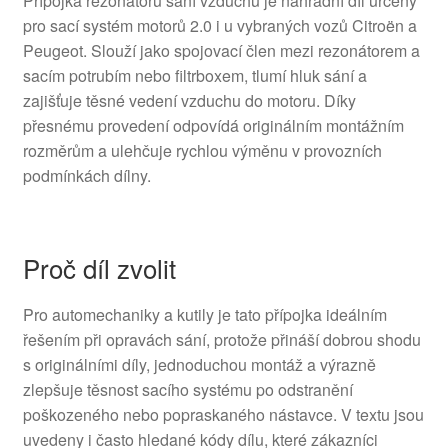
Přípojka rezonátoru sání vzduchu je náhradní díl určený
pro sací systém motorů 2.0 i u vybraných vozů Citroën a
Peugeot. Slouží jako spojovací člen mezi rezonátorem a
sacím potrubím nebo filtrboxem, tlumí hluk sání a
zajišťuje těsné vedení vzduchu do motoru. Díky
přesnému provedení odpovídá originálním montážním
rozměrům a ulehčuje rychlou výměnu v provozních
podmínkách dílny.
Proč díl zvolit
Pro automechaniky a kutily je tato přípojka ideálním
řešením při opravách sání, protože přináší dobrou shodu
s originálními díly, jednoduchou montáž a výrazně
zlepšuje těsnost sacího systému po odstranění
poškozeného nebo popraskaného nástavce. V textu jsou
uvedeny i často hledané kódy dílu, které zákazníci