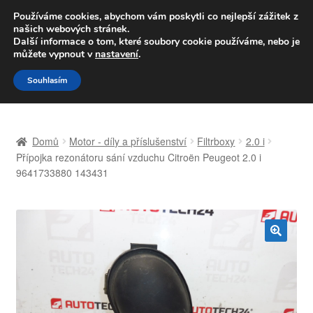
DOPRAVA od 139,-Kč
Používáme cookies, abychom vám poskytli co nejlepší zážitek z
našich webových stránek.
Volejte po-pá 9-16 704 494 494
Další informace o tom, které soubory cookie používáme, nebo je
můžete vypnout v
nastavení
.
Přeskočit
Přejít
Menu
Souhlasím
na
k
navigaci
obsahu
Úvodní stránka
webu
Domů
Motor - díly a příslušenství
Filtrboxy
2.0 i
Celosvětová doprava
Přípojka rezonátoru sání vzduchu Citroën Peugeot 2.0 i
9641733880 143431
Doprava
Kontakt
🔍
Košík
Můj účet