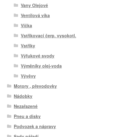
Vany Olejové
Ventilová víka
Víčka
Vstřikovací čerp. vysokotl.
Vstřiky
Výfukové svody
Výměníky olej-voda
Vývěvy
Motory , převodovky
Nádobky
Nezařazené
Pneu a disky
Podvozek a nápravy
Sady nářadí