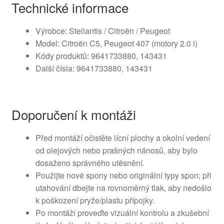
Technické informace
Výrobce: Stellantis / Citroën / Peugeot
Model: Citroën C5, Peugeot 407 (motory 2.0 i)
Kódy produktů: 9641733880, 143431
Další čísla: 9641733880, 143431
Doporučení k montáži
Před montáží očistěte lícní plochy a okolní vedení
od olejových nebo prašných nánosů, aby bylo
dosaženo správného utěsnění.
Použijte nové spony nebo originální typy spon; při
utahování dbejte na rovnoměrný tlak, aby nedošlo
k poškození pryže/plastu přípojky.
Po montáži proveďte vizuální kontrolu a zkušební