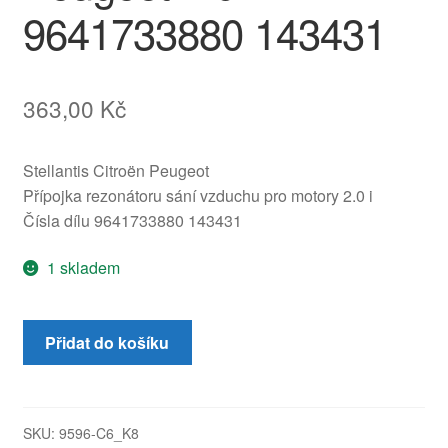
9641733880 143431
363,00
Kč
Stellantis Citroën Peugeot
Přípojka rezonátoru sání vzduchu pro motory 2.0 i
Čísla dílu 9641733880 143431
1 skladem
Přípojka
Přidat do košíku
rezonátoru
sání
vzduchu
Citroën
SKU:
9596-C6_K8