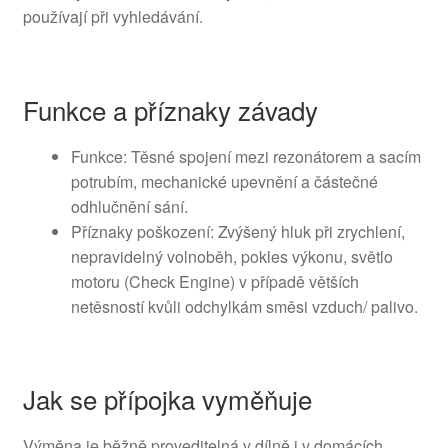
používají při vyhledávání.
Funkce a příznaky závady
Funkce: Těsné spojení mezi rezonátorem a sacím
potrubím, mechanické upevnění a částečné
odhlučnění sání.
Příznaky poškození: Zvýšený hluk při zrychlení,
nepravidelný volnoběh, pokles výkonu, světlo
motoru (Check Engine) v případě větších
netěsností kvůli odchylkám směsi vzduch/ palivo.
Jak se přípojka vyměňuje
Výměna je běžně proveditelná v dílně i v domácích