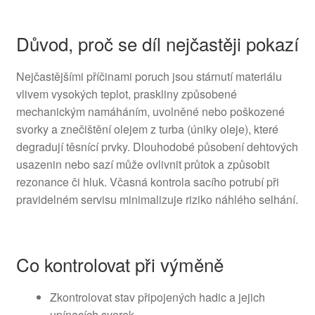
Důvod, proč se díl nejčastěji pokazí
Nejčastějšími příčinami poruch jsou stárnutí materiálu
vlivem vysokých teplot, praskliny způsobené
mechanickým namáháním, uvolněné nebo poškozené
svorky a znečištění olejem z turba (úniky oleje), které
degradují těsnící prvky. Dlouhodobé působení dehtových
usazenin nebo sazí může ovlivnit průtok a způsobit
rezonance či hluk. Včasná kontrola sacího potrubí při
pravidelném servisu minimalizuje riziko náhlého selhání.
Co kontrolovat při výměně
Zkontrolovat stav připojených hadic a jejich
upínacích svorek.