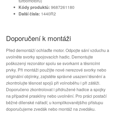
turbomotoru)
Kódy produktů:
9687261180
Další čísla:
1440R2
Doporučení k montáži
Před demontáží ochlaďte motor. Odpojte sání vzduchu a
uvolněte svorky spojovacích hadic. Demontujte
poškozený rezonátor spolu se svorkami a těsnicími
prvky. Při montáži použijte nové nerezové svorky nebo
originální objímky, zajistěte správné usazení těsnění a
zkontrolujte těsnost spojů při volnoběhu i při zátěži.
Doporučeno zkontrolovat i přidružené hadice a spojky
na případné praskliny nebo uvolnění. Pro práci postačí
běžné dílenské nářadí; u komplikovanějšího přístupu
doporučujeme zvedák nebo montáž na zvedáku.