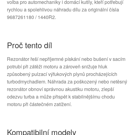
volba pro automechaniky i domácí kutily, kteří potřebují
rychlou a spolehlivou náhradu dílu za originální čísla
9687261180 / 1440R2.
Proč tento díl
Rezonátor řeší nepříjemné pískání nebo bušení v sacím
potrubí při zátěži motoru a zároveň snižuje hluk
způsobený pulzací výfukových plynů procházejících
turbodmychadlem. Náhrada za poškozený nebo netěsný
rezonátor obnoví správnou akustiku motoru, zlepší
odezvu turba a může přispět k stabilnějšímu chodu
motoru při částečném zatížení.
Kompatibilní modely