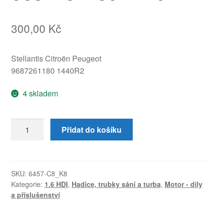
300,00
Kč
Stellantis Citroën Peugeot
9687261180 1440R2
4 skladem
Rezonátor
Přidat do košíku
1.6
e-
HDi
Citroën
SKU:
6457-C8_K8
Kategorie:
1.6 HDI
,
Hadice, trubky sání a turba
,
Motor - díly
Peugeot
a příslušenství
9687261180
1440R2