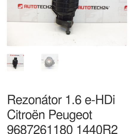
O nás
Obchodní podmínky
Ochrana osobních údajů
Platby
Pokladna
Reklamace
Rezonátor 1.6 e-HDi
Reklamační řád
Citroën Peugeot
Vrakoviště Citroën
9687261180 1440R2