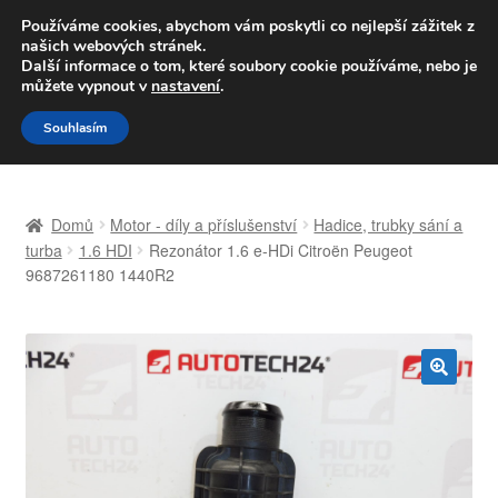
DOPRAVA od 139,-Kč
Používáme cookies, abychom vám poskytli co nejlepší zážitek z
našich webových stránek.
Volejte po-pá 9-16 704 494 494
Další informace o tom, které soubory cookie používáme, nebo je
můžete vypnout v
nastavení
.
Přeskočit
Přejít
Menu
Souhlasím
na
k
navigaci
obsahu
Úvodní stránka
webu
Domů
Motor - díly a příslušenství
Hadice, trubky sání a
Celosvětová doprava
turba
1.6 HDI
Rezonátor 1.6 e-HDi Citroën Peugeot
9687261180 1440R2
Doprava
Kontakt
🔍
Košík
Můj účet