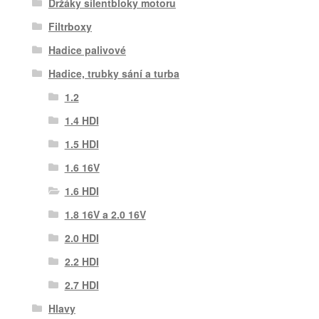
Držáky silentbloky motoru
Filtrboxy
Hadice palivové
Hadice, trubky sání a turba
1.2
1.4 HDI
1.5 HDI
1.6 16V
1.6 HDI
1.8 16V a 2.0 16V
2.0 HDI
2.2 HDI
2.7 HDI
Hlavy