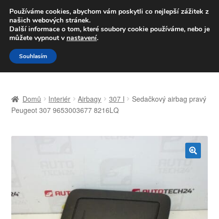
DOPRAVA od 139,-Kč
Používáme cookies, abychom vám poskytli co nejlepší zážitek z
našich webových stránek.
Volejte po-pá 9-16 704 494 494
Další informace o tom, které soubory cookie používáme, nebo je
můžete vypnout v
nastavení
.
Přeskočit
Přejít
Menu
Souhlasím
na
k
navigaci
obsahu
Úvodní stránka
webu
Domů
Interiér
Airbagy
307 I
Sedačkový airbag pravý
Celosvětová doprava
Peugeot 307 9653003677 8216LQ
Doprava
Kontakt
🔍
Košík
Můj účet