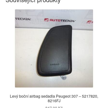
Levý boční airbag sedadla Peugeot 307 – 5217820,
8216FJ
847,00
Kč