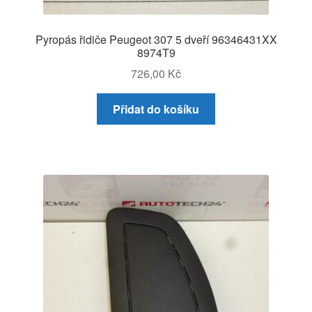
Pyropás řidiče Peugeot 307 5 dveří 96346431XX
8974T9
726,00
Kč
Přidat do košíku