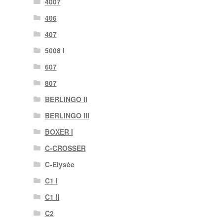
4007
406
407
5008 I
607
807
BERLINGO II
BERLINGO III
BOXER I
C-CROSSER
C-Elysée
C1 I
C1 II
C2