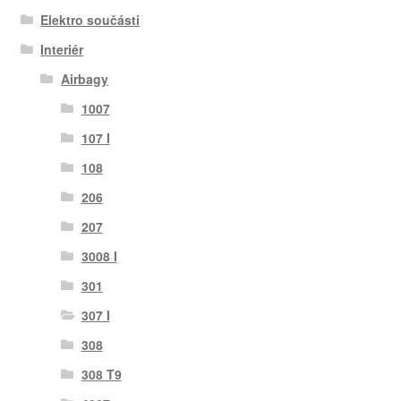
Elektro součásti
Interiér
Airbagy
1007
107 I
108
206
207
3008 I
301
307 I
308
308 T9