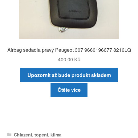
Airbag sedadla pravý Peugeot 307 9660196677 8216LQ
400,00
Kč
Upozornit až bude produkt skladem
Čtěte více
Chlazení, topení, klima