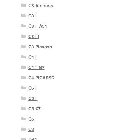
C3 Aircross
C3 I
C3 II A51
C3 III
C3 Picasso
C4 I
C4 II B7
C4 PICASSO
C5 I
C5 II
C5 X7
C6
C8
DS4