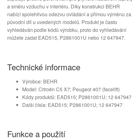
a směru vzduchu v interiéru. Díky konstrukci BEHR
nabízí spolehlivou odezvu ovládání a přímou výměnu za
původní díl u uvedených modelů. Produkt je často
vyhledáván podle kódů výrobku, proto do vyhledávání
můžete zadat EAD515, P2861001U nebo 12 647947.
Technické informace
Výrobce: BEHR
Model: Citroën C5 X7; Peugeot 407 (facelift)
Kódy produktů: EAD515; P2861001U; 12 647947
Další čísla: EAD515; P2861001U; 12 647947
Funkce a použití