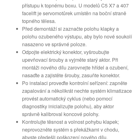
přístupu k topnému boxu. U modelů C5 X7 a 407
facelift je servomotůrek umístěn na boční straně
topného tělesa.
Před demontáží si zaznačte polohu klapky a
polohu ozubeného výstupu, aby bylo nové soukolí
nasazeno ve správné poloze.
Odpojte elektrický konektor, vyšroubujte
upevňovací šrouby a vyjměte starý aktor. Při
montáži nového dílu zarovnejte hřídel a ozubení,
nasaďte a zajistěte šrouby, zasuňte konektor.
Po instalaci proveďte kontrolní seřízení: zapněte
zapalování a několikrát nechte systém klimatizace
provést automatický cyklus (nebo pomocí
diagnostiky inicializujte polohu), aby aktor
správně kalibroval koncové polohy.
Kontrolujte těsnost a volnost pohybu klapek;
neprovozněte systém s překážkami v chodu,
abyste předešli poškození nového dílu.