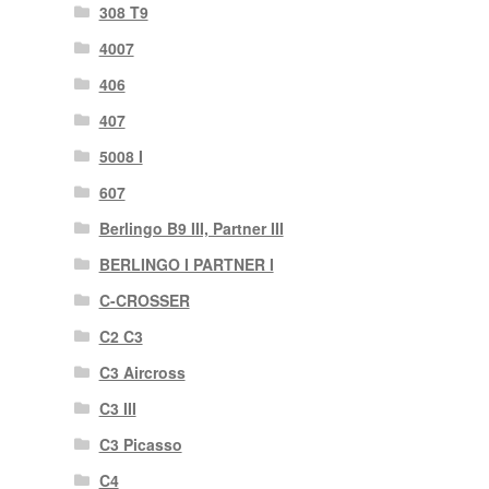
308 T9
4007
406
407
5008 I
607
Berlingo B9 III, Partner III
BERLINGO I PARTNER I
C-CROSSER
C2 C3
C3 Aircross
C3 III
C3 Picasso
C4