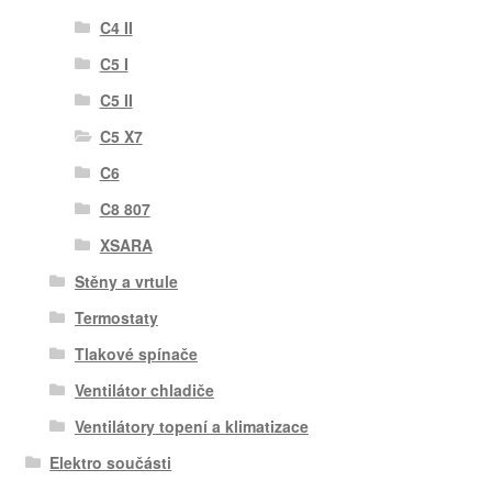
C4 II
C5 I
C5 II
C5 X7
C6
C8 807
XSARA
Stěny a vrtule
Termostaty
Tlakové spínače
Ventilátor chladiče
Ventilátory topení a klimatizace
Elektro součásti