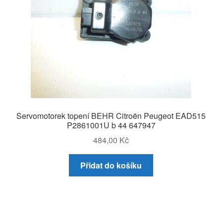
Servomotorek topení BEHR Citroën Peugeot EAD515
P2861001U b 44 647947
484,00
Kč
Přidat do košíku