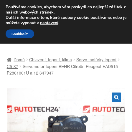
DOPRAVA od 139,-Kč
Používáme cookies, abychom vám poskytli co nejlepší zážitek z
našich webových stránek.
Volejte po-pá 9-16 704 494 494
Další informace o tom, které soubory cookie používáme, nebo je
můžete vypnout v
nastavení
.
Přeskočit
Přejít
Menu
Souhlasím
na
k
navigaci
obsahu
Úvodní stránka
webu
Domů
Chlazení, topení, klima
Servo motůrky topení
Celosvětová doprava
C5 X7
Servomotor topení BEHR Citroën Peugeot EAD515
P2861001U a 12 647947
Doprava
Kontakt
🔍
Košík
Můj účet