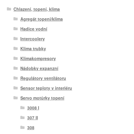
Chlazení, topení, klima
Agregát topení/klima
Hadice vodní
Intercoolery
Klima trubky
Klimakompresory
Nádobky expanzní
Regulátory ventilátoru
Sensor teploty v interiéru
Servo motůrky topení
3008 I
307 II
308