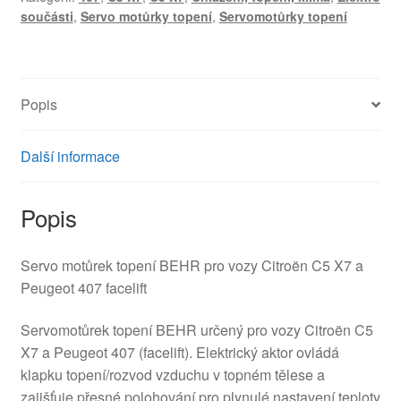
součásti
,
Servo motůrky topení
,
Servomotůrky topení
Popis
Další informace
Popis
Servo motůrek topení BEHR pro vozy Citroën C5 X7 a
Peugeot 407 facelift
Servomotůrek topení BEHR určený pro vozy Citroën C5
X7 a Peugeot 407 (facelift). Elektrický aktor ovládá
klapku topení/rozvod vzduchu v topném tělese a
zajišťuje přesné polohování pro plynulé nastavení teploty