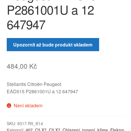
P2861001U a 12
647947
Upozornit až bude produkt skladem
484,00
Kč
Stellantis Citroën Peugeot
EAD515 P2861001U a 12 647947
Není skladem
SKU:
9317-R5_K14
Kategorií:
407
,
C5 X7
,
C5 X7
,
Chlazení, topení, klima
,
Elektro