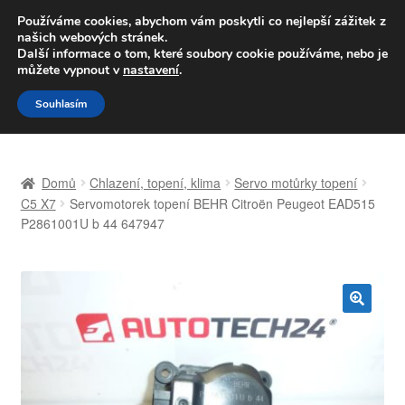
DOPRAVA od 139,-Kč
Používáme cookies, abychom vám poskytli co nejlepší zážitek z
našich webových stránek.
Volejte po-pá 9-16 704 494 494
Další informace o tom, které soubory cookie používáme, nebo je
můžete vypnout v
nastavení
.
Přeskočit
Přejít
Menu
Souhlasím
na
k
navigaci
obsahu
Úvodní stránka
webu
Domů
Chlazení, topení, klima
Servo motůrky topení
Celosvětová doprava
C5 X7
Servomotorek topení BEHR Citroën Peugeot EAD515
P2861001U b 44 647947
Doprava
Kontakt
🔍
Košík
Můj účet