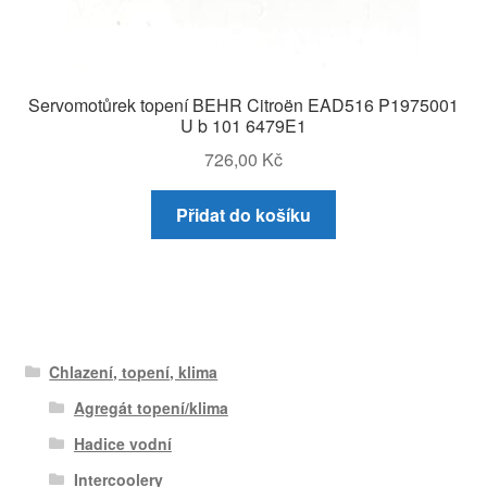
Servomotůrek topení BEHR Citroën EAD516 P1975001
U b 101 6479E1
726,00
Kč
Přidat do košíku
Chlazení, topení, klima
Agregát topení/klima
Hadice vodní
Intercoolery