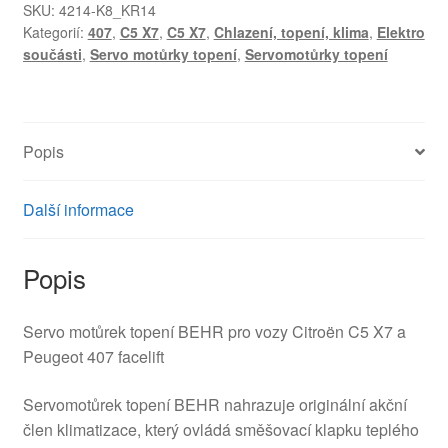
Peugeot
SKU:
4214-K8_KR14
Kategorií:
407
,
C5 X7
,
C5 X7
,
Chlazení, topení, klima
,
Elektro
EAD515
součásti
,
Servo motůrky topení
,
Servomotůrky topení
P2861001U
b
44
647947
Popis
množství
Další informace
Popis
Servo motůrek topení BEHR pro vozy Citroën C5 X7 a
Peugeot 407 facelift
Servomotůrek topení BEHR nahrazuje originální akční
člen klimatizace, který ovládá směšovací klapku teplého