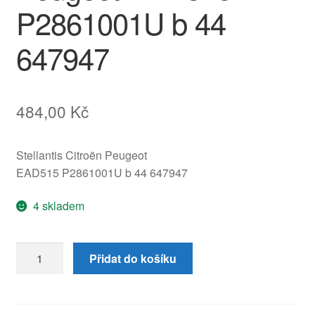
P2861001U b 44
647947
484,00
Kč
Stellantis Citroën Peugeot
EAD515 P2861001U b 44 647947
4 skladem
Servomotorek
Přidat do košíku
topení
BEHR
Citroën