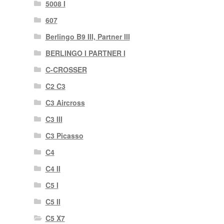
5008 I
607
Berlingo B9 III, Partner III
BERLINGO I PARTNER I
C-CROSSER
C2 C3
C3 Aircross
C3 III
C3 Picasso
C4
C4 II
C5 I
C5 II
C5 X7