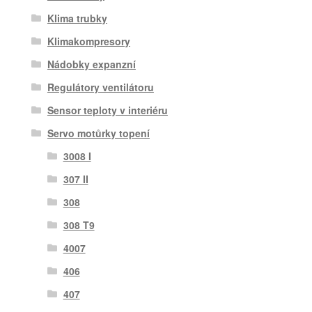
Klima trubky
Klimakompresory
Nádobky expanzní
Regulátory ventilátoru
Sensor teploty v interiéru
Servo motůrky topení
3008 I
307 II
308
308 T9
4007
406
407