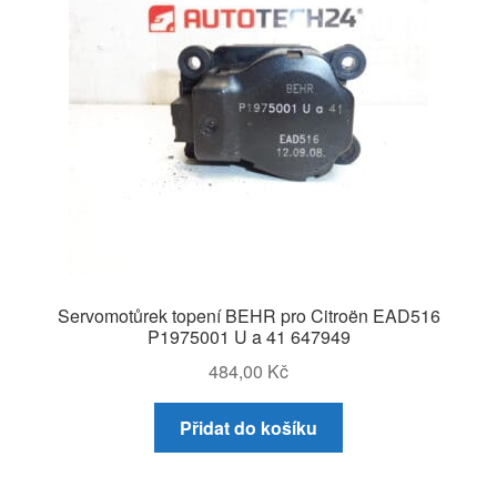
Servomotůrek topení BEHR pro Citroën EAD516
P1975001 U a 41 647949
484,00
Kč
Přidat do košíku