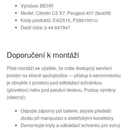
Výrobce: BEHR
Model: Citroën C5 X7; Peugeot 407 (facelift)
Kódy produktů: EAD515, P2861001U
Další čísla: b 44 647947
Doporučení k montáži
Před montáží se ujistěte, že máte dostupný servisní
prostor na straně spolujezdce — přístup k servomotorku
je obvykle z prostoru pod odkládací schránkou
(glovebox) nebo pod palubní deskou. Postup výměny
(obecný):
Odpojte záporný pól baterie, abyste předešli
zkratu při manipulaci s elektrickými konektory.
Demontujte kryty a odkládací schránku pro volný