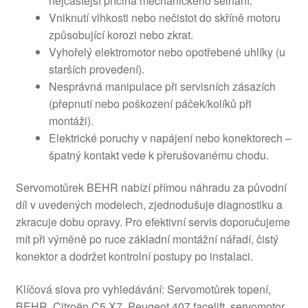
nejčastější příčina mechanického selhání.
Vniknutí vlhkosti nebo nečistot do skříně motoru
způsobující korozi nebo zkrat.
Vyhořelý elektromotor nebo opotřebené uhlíky (u
starších provedení).
Nesprávná manipulace při servisních zásazích
(přepnutí nebo poškození páček/kolíků při
montáži).
Elektrické poruchy v napájení nebo konektorech –
špatný kontakt vede k přerušovanému chodu.
Servomotůrek BEHR nabízí přímou náhradu za původní
díl v uvedených modelech, zjednodušuje diagnostiku a
zkracuje dobu opravy. Pro efektivní servis doporučujeme
mít při výměně po ruce základní montážní nářadí, čistý
konektor a dodržet kontrolní postupy po instalaci.
Klíčová slova pro vyhledávání: Servomotůrek topení,
BEHR, Citroën C5 X7, Peugeot 407 facelift, servomotor