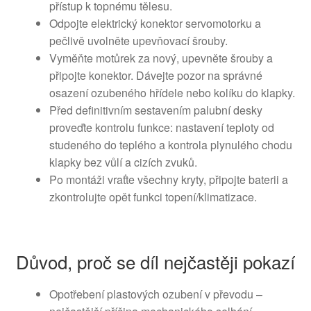
přístup k topnému tělesu.
Odpojte elektrický konektor servomotorku a
pečlivě uvolněte upevňovací šrouby.
Vyměňte motůrek za nový, upevněte šrouby a
připojte konektor. Dávejte pozor na správné
osazení ozubeného hřídele nebo kolíku do klapky.
Před definitivním sestavením palubní desky
proveďte kontrolu funkce: nastavení teploty od
studeného do teplého a kontrola plynulého chodu
klapky bez vůlí a cizích zvuků.
Po montáži vraťte všechny kryty, připojte baterii a
zkontrolujte opět funkci topení/klimatizace.
Důvod, proč se díl nejčastěji pokazí
Opotřebení plastových ozubení v převodu –