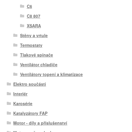
C6
C8 807
XSARA
Stěny a vrtule
Termostaty
Tlakové spínače
Ventilátor chladiče
Ventilátory topení a klimatizace
Elektro součásti
Interiér
Karosérie
Katalyzátory FAP
Motor - díly a příslušenství