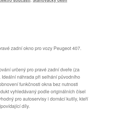
lektro součásti
,
Stahovačky oken
pravé zadní okno pro vozy Peugeot 407.
ování určený pro pravé zadní dveře (za
Ideální náhrada při selhání původního
obnovení funkčnosti okna bez nutnosti
ukt vyhledávaný podle originálních čísel
dný pro autoservisy i domácí kutily, kteří
povídající díly.