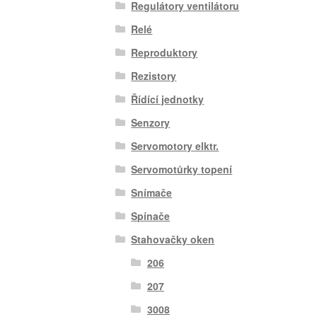
Regulátory ventilátoru
Relé
Reproduktory
Rezistory
Řídící jednotky
Senzory
Servomotory elktr.
Servomotůrky topení
Snímače
Spínače
Stahovačky oken
206
207
3008