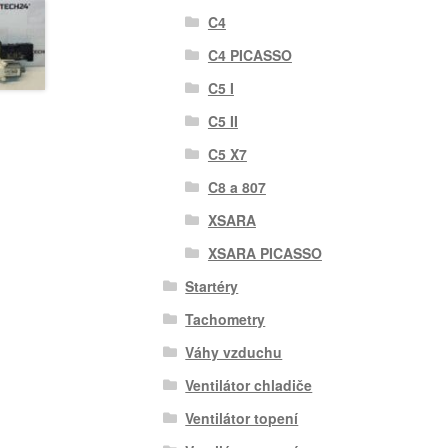
C4
C4 PICASSO
C5 I
C5 II
C5 X7
C8 a 807
XSARA
XSARA PICASSO
Startéry
Tachometry
Váhy vzduchu
Ventilátor chladiče
Ventilátor topení