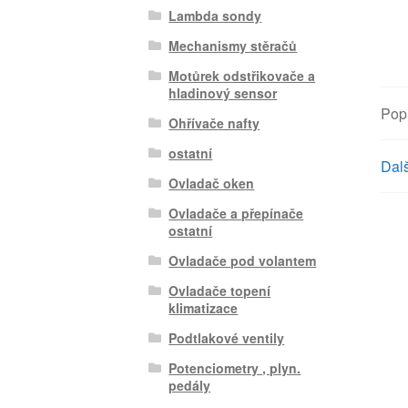
Lambda sondy
Mechanismy stěračů
Motůrek odstřikovače a
hladinový sensor
Pop
Ohřívače nafty
ostatní
Dalš
Ovladač oken
Ovladače a přepínače
ostatní
Ovladače pod volantem
Ovladače topení
klimatizace
Podtlakové ventily
Potenciometry , plyn.
pedály