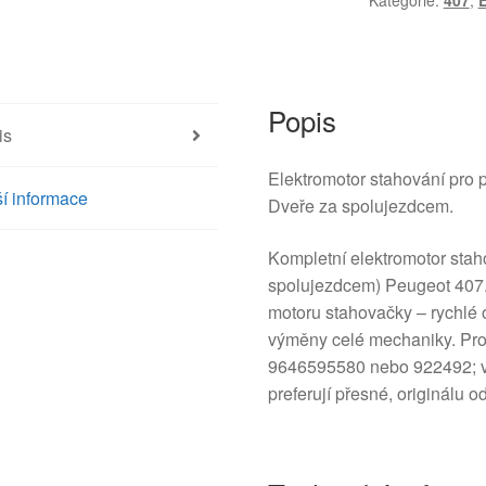
Kategorie:
407
,
E
Peugeot
407
9646595580
922492
množství
Popis
is
Elektromotor stahování pro 
í informace
Dveře za spolujezdcem.
Kompletní elektromotor stah
spolujezdcem) Peugeot 407. 
motoru stahovačky – rychlé 
výměny celé mechaniky. Prod
9646595580 nebo 922492; vho
preferují přesné, originálu od