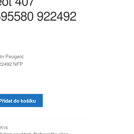
ot 407
95580 922492
oën Peugeot
22492 NFP
Přidat do košíku
_K16