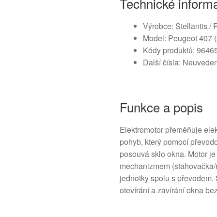
Technické inform
Výrobce: Stellantis /
Model: Peugeot 407 (
Kódy produktů: 9646
Další čísla: Neuvede
Funkce a popis
Elektromotor přeměňuje elek
pohyb, který pomocí převod
posouvá sklo okna. Motor je
mechanizmem (stahovačka/re
jednotky spolu s převodem. S
otevírání a zavírání okna b