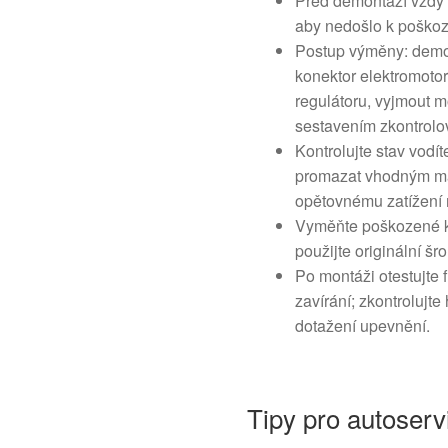
Před demontáží vždy o
aby nedošlo k poškoze
Postup výměny: demont
konektor elektromotor
regulátoru, vyjmout m
sestavením zkontrolova
Kontrolujte stav vodíte
promazat vhodným ma
opětovnému zatížení 
Vyměňte poškozené kl
použijte originální 
Po montáži otestujte f
zavírání; zkontrolujt
dotažení upevnění.
Tipy pro autoserv