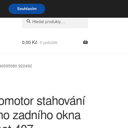
o-pá 9-16 704 494 494
Souhlasím
Hledat:
Hledat
0,00
Kč
0 položek
646595580 922492
romotor stahování
ho zadního okna