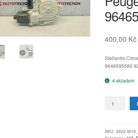
Peuge
96465
400,00
Kč
Stellantis Citr
9646595580 9
4 skladem
Elektromotor
stahování
pravého
zadního
okna
SKU:
3922-M18