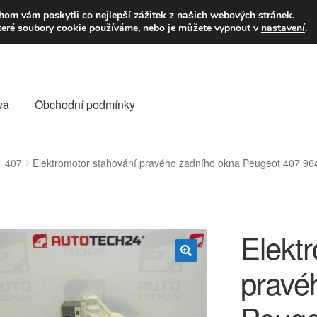
9,-Kč
Volejte p
om vám poskytli co nejlepší zážitek z našich webových stránek.
teré soubory cookie používáme, nebo je můžete vypnout v
nastavení
.
va
Obchodní podmínky
va
Kontakt
Košík
Můj účet
O nás
Obchodní podmínky
407
Elektromotor stahování pravého zadního okna Peugeot 407 9
Reklamace
Reklamační řád
Vrakoviště Citroën
Elekt
pravé
🔍