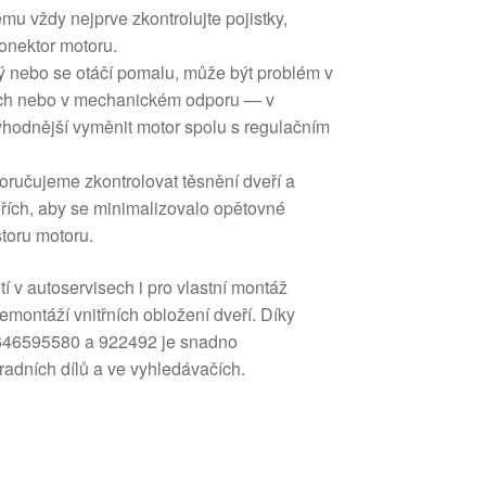
ému vždy nejprve zkontrolujte pojistky,
onektor motoru.
ý nebo se otáčí pomalu, může být problém v
ích nebo v mechanickém odporu — v
ýhodnější vyměnit motor spolu s regulačním
oručujeme zkontrolovat těsnění dveří a
eřích, aby se minimalizovalo opětovné
toru motoru.
í v autoservisech i pro vlastní montáž
montáží vnitřních obložení dveří. Díky
 9646595580 a 922492 je snadno
radních dílů a ve vyhledávačích.