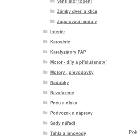
Ventilátor topení
Zámky dveří a klíče
Zapalovací moduly
Interiér
Karosérie
Katalyzátory FAP
Motor - díly a příslušenství
Motory , převodovky
Nádobky
Nezařazené
Pneu a disky
Podvozek a nápravy
Sady nářadí
Poku
Táhla a lanovody