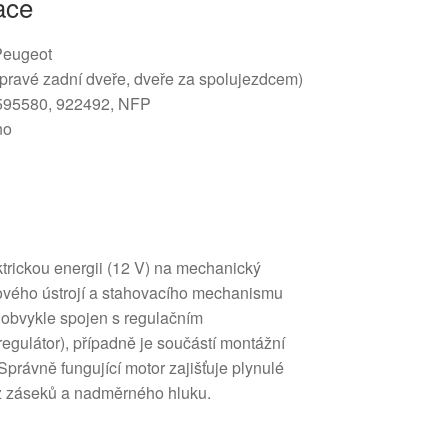
ace
 Peugeot
pravé zadní dveře, dveře za spolujezdcem)
595580, 922492, NFP
no
trickou energii (12 V) na mechanický
ového ústrojí a stahovacího mechanismu
 obvykle spojen s regulačním
gulátor), případně je součástí montážní
právně fungující motor zajišťuje plynulé
ez záseků a nadměrného hluku.