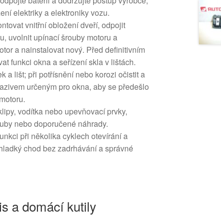
dpojte baterii a dodržujte postup výrobce,
ní elektriky a elektroniky vozu.
ovat vnitřní obložení dveří, odpojit
u, uvolnit upínací šrouby motoru a
otor a nainstalovat nový. Před definitivním
t funkci okna a seřízení skla v lištách.
k a lišt; při potřísnění nebo korozi očistit a
zivem určeným pro okna, aby se předešlo
motoru.
ipy, vodítka nebo upevňovací prvky,
šrouby nebo doporučené náhrady.
unkci při několika cyklech otevírání a
e hladký chod bez zadrhávání a správné
is a domácí kutily