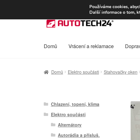
DOPRAVA od 13
Používáme cookies, abych
Další informace o tom, k
Přeskočit
Přejít
na
k
navigaci
obsahu
webu
Domů
Vrácení a reklamace
Dopra
Úvodní stránka
Celosvětová doprava
Dopra
Domů
Elektro součásti
Stahovačky oken
Ochrana osobních údajů
Platby
Pokladna
Chlazení, topení, klima
Elektro součásti
Alternátory
Autorádia a přísluš.