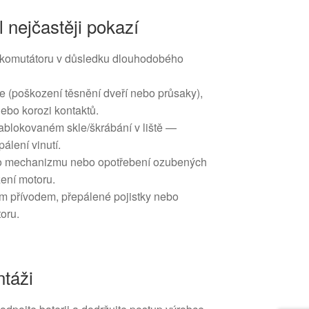
l nejčastěji pokazí
 komutátoru v důsledku dlouhodobého
e (poškození těsnění dveří nebo průsaky),
nebo korozi kontaktů.
zablokovaném skle/škrábání v liště —
pálení vinutí.
o mechanizmu nebo opotřebení ozubených
ížení motoru.
ým přívodem, přepálené pojistky nebo
oru.
táži