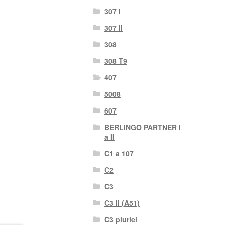
307 I
307 II
308
308 T9
407
5008
607
BERLINGO PARTNER I
a II
C1 a 107
C2
C3
C3 II (A51)
C3 pluriel