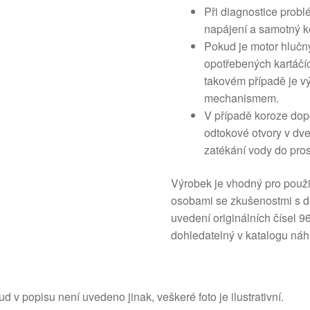
Při diagnostice probl
napájení a samotný k
Pokud je motor hlučn
opotřebených kartáč
takovém případě je v
mechanismem.
V případě koroze dop
odtokové otvory v dv
zatékání vody do pros
Výrobek je vhodný pro použit
osobami se zkušenostmi s de
uvedení originálních čísel
dohledatelný v katalogu náh
d v popisu není uvedeno jinak, veškeré foto je ilustrativní.