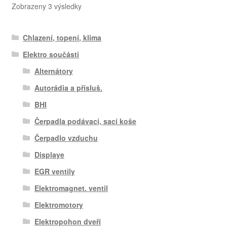
Seřazeno
Zobrazeny 3 výsledky
od
nejnovějších
Chlazení, topení, klima
Elektro součásti
Alternátory
Autorádia a přísluš.
BHI
Čerpadla podávací, sací koše
Čerpadlo vzduchu
Displaye
EGR ventily
Elektromagnet. ventil
Elektromotory
Elektropohon dveří