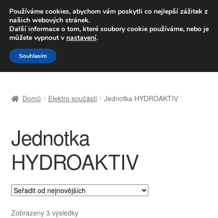
DOPRAVA od 139,-Kč
Používáme cookies, abychom vám poskytli co nejlepší zážitek z
našich webových stránek.
Volejte po-pá 9-16 704 494 494
Další informace o tom, které soubory cookie používáme, nebo je
můžete vypnout v
nastavení
.
Přeskočit
Přejít
Menu
Souhlasím
na
k
navigaci
obsahu
Úvodní stránka
webu
Domů
Elektro součásti
Jednotka HYDROAKTIV
Celosvětová doprava
Jednotka
Doprava
HYDROAKTIV
Kontakt
Košík
Můj účet
Seřazeno
Zobrazeny 3 výsledky