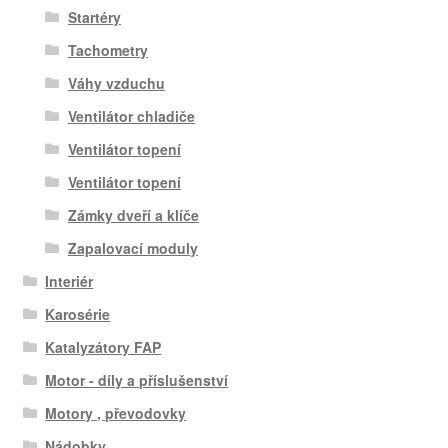
Startéry
Tachometry
Váhy vzduchu
Ventilátor chladiče
Ventilátor topení
Ventilátor topení
Zámky dveří a klíče
Zapalovací moduly
Interiér
Karosérie
Katalyzátory FAP
Motor - díly a příslušenství
Motory , převodovky
Nádobky