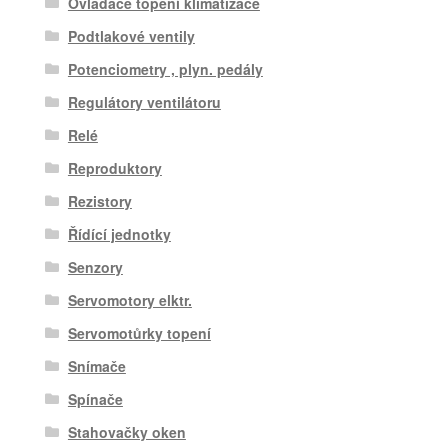
Ovladače topení klimatizace
Podtlakové ventily
Potenciometry , plyn. pedály
Regulátory ventilátoru
Relé
Reproduktory
Rezistory
Řídící jednotky
Senzory
Servomotory elktr.
Servomotůrky topení
Snímače
Spínače
Stahovačky oken