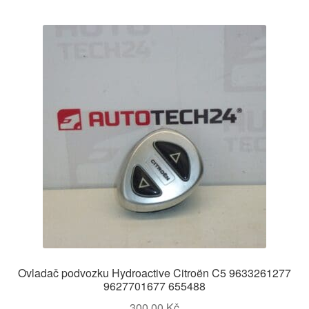
od
nejnovějších
O nás
Obchodní podmínky
Ochrana osobních údajů
Platby
Pokladna
Reklamace
Reklamační řád
Ovladač podvozku Hydroactive Citroën C5 9633261277
Vrakoviště Citroën
9627701677 655488
300,00
Kč