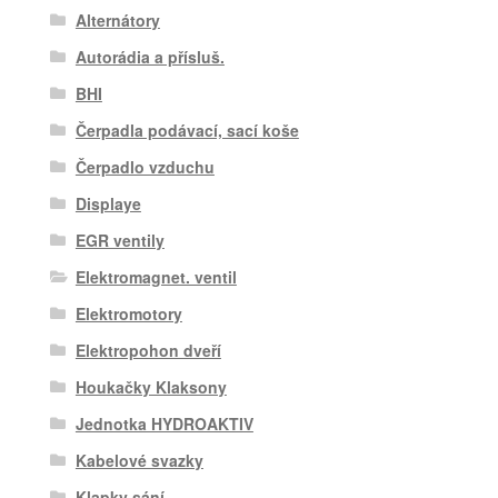
Alternátory
Autorádia a přísluš.
BHI
Čerpadla podávací, sací koše
Čerpadlo vzduchu
Displaye
EGR ventily
Elektromagnet. ventil
Elektromotory
Elektropohon dveří
Houkačky Klaksony
Jednotka HYDROAKTIV
Kabelové svazky
Klapky sání