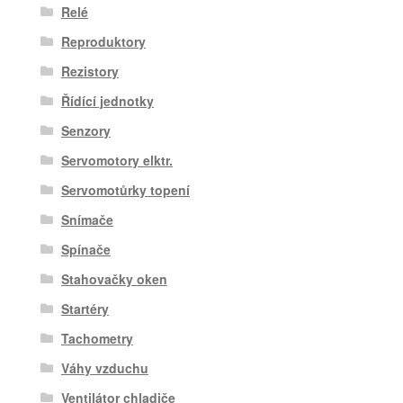
Relé
Reproduktory
Rezistory
Řídící jednotky
Senzory
Servomotory elktr.
Servomotůrky topení
Snímače
Spínače
Stahovačky oken
Startéry
Tachometry
Váhy vzduchu
Ventilátor chladiče