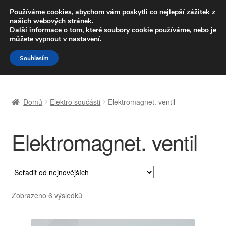
DOPRAVA od 139,-Kč
Používáme cookies, abychom vám poskytli co nejlepší zážitek z
našich webových stránek.
Volejte po-pá 9-16 704 494 494
Další informace o tom, které soubory cookie používáme, nebo je
můžete vypnout v
nastavení
.
Přeskočit
Přejít
Menu
Souhlasím
na
k
navigaci
obsahu
Úvodní stránka
webu
Domů
Elektro součásti
Elektromagnet. ventil
Celosvětová doprava
Elektromagnet. ventil
Doprava
Kontakt
Košík
Seřazeno
Zobrazeno 6 výsledků
od
Můj účet
nejnovějších