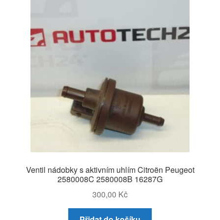
O nás
Obchodní podmínky
Ochrana osobních údajů
Platby
Pokladna
Reklamace
Ventil nádobky s aktivním uhlím Citroën Peugeot
Reklamační řád
2580008C 2580008B 16287G
300,00
Kč
Vrakoviště Citroën
Přidat do košíku