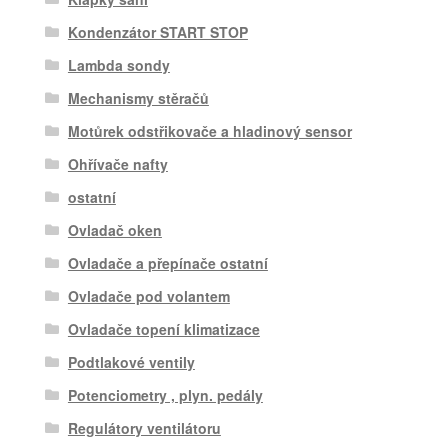
Kondenzátor START STOP
Lambda sondy
Mechanismy stěračů
Motůrek odstřikovače a hladinový sensor
Ohřívače nafty
ostatní
Ovladač oken
Ovladače a přepínače ostatní
Ovladače pod volantem
Ovladače topení klimatizace
Podtlakové ventily
Potenciometry , plyn. pedály
Regulátory ventilátoru