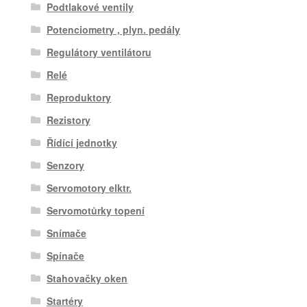
Podtlakové ventily
Potenciometry , plyn. pedály
Regulátory ventilátoru
Relé
Reproduktory
Rezistory
Řídící jednotky
Senzory
Servomotory elktr.
Servomotůrky topení
Snímače
Spínače
Stahovačky oken
Startéry