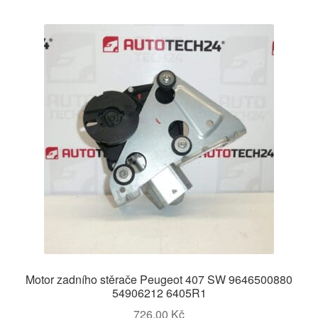
Motor zadního stěrače Peugeot 407 SW 9646500880
54906212 6405R1
726,00
Kč