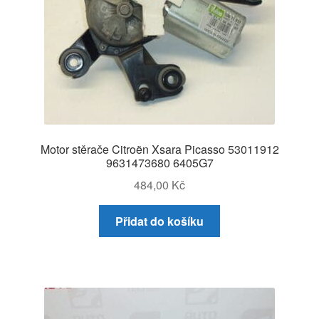
Motor stěrače Citroën Xsara Picasso 53011912
9631473680 6405G7
484,00
Kč
Přidat do košíku