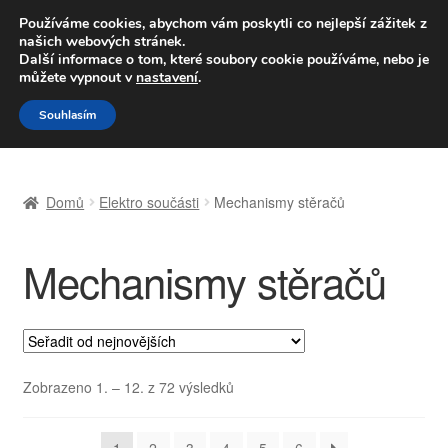
DOPRAVA od 139,-Kč
Používáme cookies, abychom vám poskytli co nejlepší zážitek z
našich webových stránek.
Volejte po-pá 9-16 704 494 494
Další informace o tom, které soubory cookie používáme, nebo je
můžete vypnout v
nastavení
.
Přeskočit
Přejít
Menu
Souhlasím
na
k
navigaci
obsahu
Úvodní stránka
webu
Domů
Elektro součásti
Mechanismy stěračů
Celosvětová doprava
Mechanismy stěračů
Doprava
Kontakt
Košík
Seřazeno
Zobrazeno 1. – 12. z 72 výsledků
od
Můj účet
nejnovějších