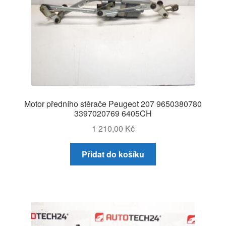
Motor předního stěrače Peugeot 207 9650380780
3397020769 6405CH
1 210,00
Kč
Přidat do košíku