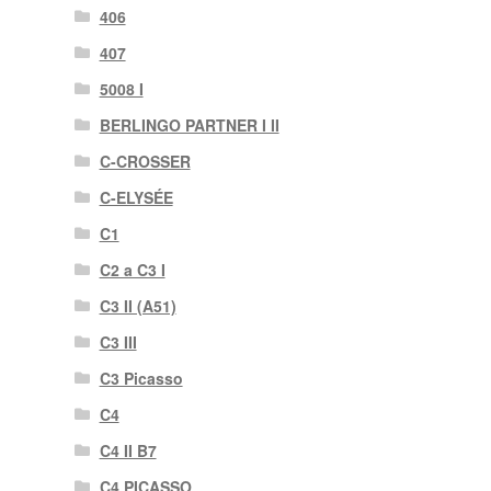
406
407
5008 I
BERLINGO PARTNER I II
C-CROSSER
C-ELYSÉE
C1
C2 a C3 I
C3 II (A51)
C3 III
C3 Picasso
C4
C4 II B7
C4 PICASSO