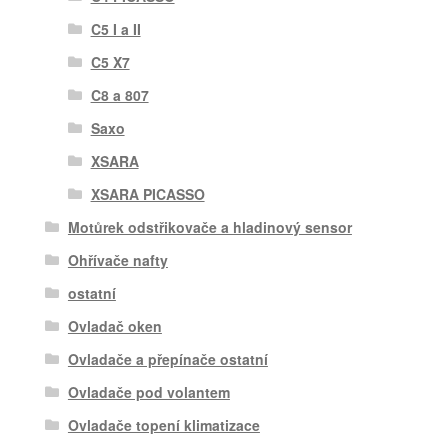
C5 I a II
C5 X7
C8 a 807
Saxo
XSARA
XSARA PICASSO
Motůrek odstřikovače a hladinový sensor
Ohřívače nafty
ostatní
Ovladač oken
Ovladače a přepínače ostatní
Ovladače pod volantem
Ovladače topení klimatizace