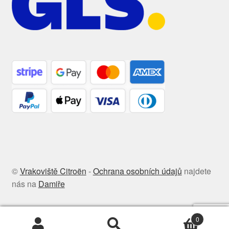
©
Vrakoviště Citroën
-
Ochrana osobních údajů
najdete
nás na
Damiře
0
Hledat:
Hledat