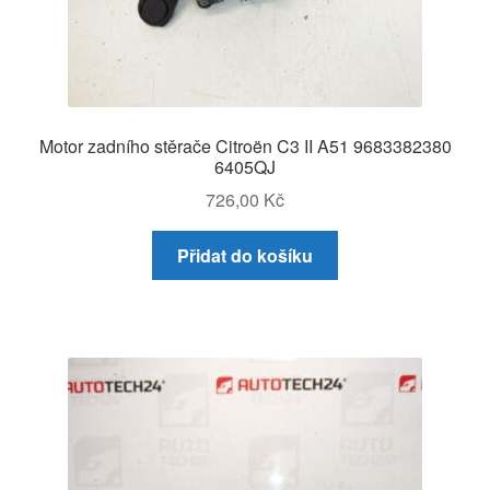
Motor zadního stěrače Citroën C3 II A51 9683382380
6405QJ
726,00
Kč
Přidat do košíku