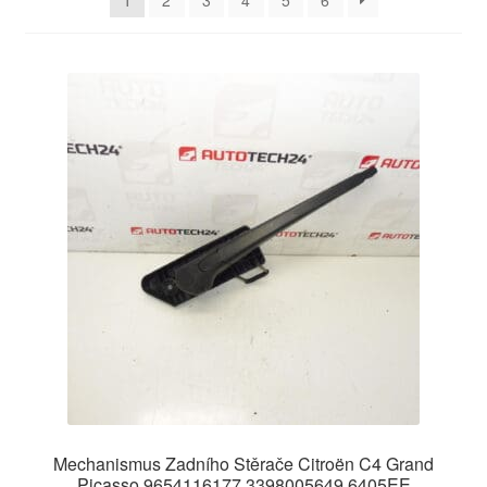
1
2
3
4
5
6
O nás
Obchodní podmínky
Ochrana osobních údajů
Platby
Pokladna
Reklamace
Reklamační řád
Vrakoviště Citroën
Mechanismus Zadního Stěrače Citroën C4 Grand
Picasso 9654116177 3398005649 6405EE