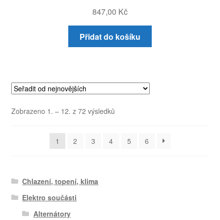
847,00
Kč
Přidat do košíku
Seřazeno
Zobrazeno 1. – 12. z 72 výsledků
od
nejnovějších
1
2
3
4
5
6
Chlazení, topení, klima
Elektro součásti
Alternátory