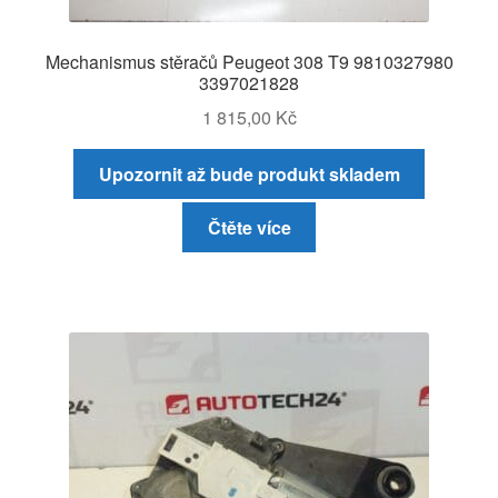
Mechanismus stěračů Peugeot 308 T9 9810327980
3397021828
1 815,00
Kč
Upozornit až bude produkt skladem
Čtěte více