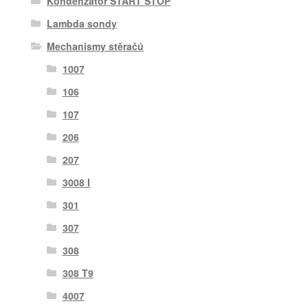
Kondenzátor START STOP
Lambda sondy
Mechanismy stěračů
1007
106
107
206
207
3008 I
301
307
308
308 T9
4007