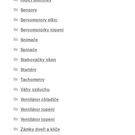
Senzory
Servomotory elktr.
Servomotůrky topení
Snímače
Spínače
Stahovačky oken
Startéry
Tachometry
Váhy vzduchu
Ventilátor chladiče
Ventilátor topení
Ventilátor topení
Zámky dveří a klíče