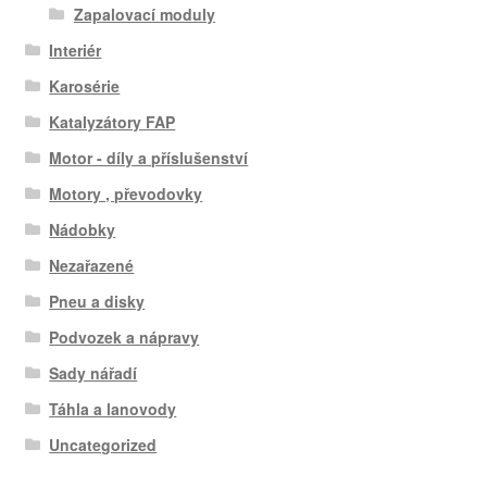
Zapalovací moduly
Interiér
Karosérie
Katalyzátory FAP
Motor - díly a příslušenství
Motory , převodovky
Nádobky
Nezařazené
Pneu a disky
Podvozek a nápravy
Sady nářadí
Táhla a lanovody
Uncategorized