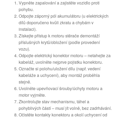
Vypněte zapalování a zajistěte vozidlo proti
pohybu.
Odpojte záporný pól akumulátoru (u elektrických
dílů doporučeno kvůli zkratu a chybám v
instalaci).
Získejte přístup k motoru stěrače demontáží
příslušných krytů/obložení (podle provedení
vozu).
Odpojte elektrický konektor motoru – netahejte za
kabeláž, uvolněte nejprve pojistku konektoru.
Označte si polohu/uložení dílu (např. vedení
kabeláže a uchycení), aby montáž proběhla
stejně.
Uvolněte upevňovací šrouby/úchyty motoru a
motor vyjměte.
Zkontrolujte stav mechanismu, táhel a
pohyblivých částí – musí jít volně, bez zadrhávání.
Očistěte kontakty konektoru a okolí uchycení od