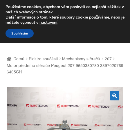
DOPRAVA od 139,-Kč
Používáme cookies, abychom vám poskytli co nejlepší zážitek z
našich webových stránek.
Volejte po-pá 9-16 704 494 494
Další informace o tom, které soubory cookie používáme, nebo je
můžete vypnout v
nastavení
.
Přeskočit
Přejít
Menu
Souhlasím
na
k
navigaci
obsahu
Úvodní stránka
webu
Domů
Elektro součásti
Mechanismy stěračů
207
Celosvětová doprava
Motor předního stěrače Peugeot 207 9650380780 3397020769
6405CH
Doprava
Kontakt
🔍
Košík
Můj účet