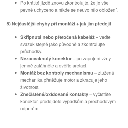
Po krátké jízdě znovu zkontrolujte, že je vše
pevně uchyceno a nikde se neuvolnilo obložení.
5) Nejčastější chyby při montáži + jak jim předejít
Skřípnutá nebo přetočená kabeláž
– veďte
svazek stejně jako původně a zkontrolujte
průchodky.
Nezacvaknutý konektor
– po zapojení vždy
jemně zatáhněte a ověřte aretaci.
Montáž bez kontroly mechanismu
– ztužená
mechanika přetěžuje motor a zkracuje jeho
životnost.
Znečištěné/oxidované kontakty
– vyčistěte
konektor, předejdete výpadkům a přechodovým
odporům.