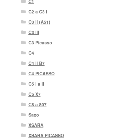
C1
C2 a C3 I
C3 II (A51)
C3 III
C3 Picasso
C4
C4 II B7
C4 PICASSO
C5 I a II
C5 X7
C8 a 807
Saxo
XSARA
XSARA PICASSO