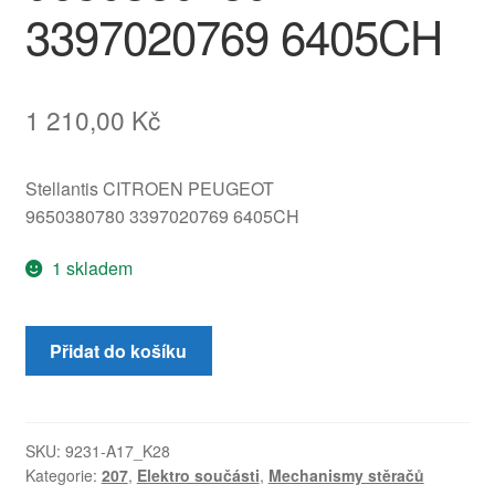
3397020769 6405CH
1 210,00
Kč
Stellantis CITROEN PEUGEOT
9650380780 3397020769 6405CH
1 skladem
Motor
Přidat do košíku
předního
stěrače
Peugeot
207
SKU:
9231-A17_K28
Kategorie:
207
,
Elektro součásti
,
Mechanismy stěračů
9650380780