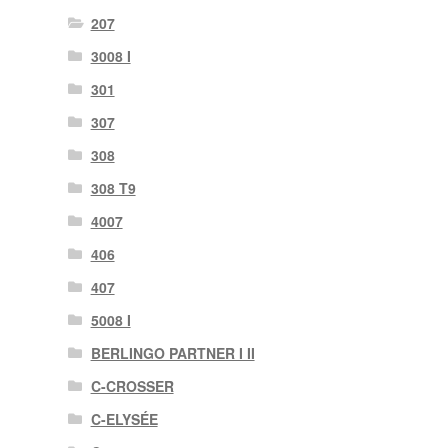
207
3008 I
301
307
308
308 T9
4007
406
407
5008 I
BERLINGO PARTNER I II
C-CROSSER
C-ELYSÉE