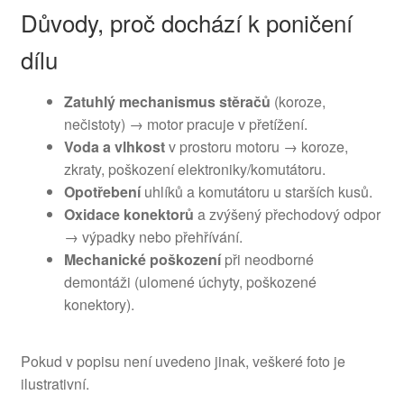
Důvody, proč dochází k poničení
dílu
Zatuhlý mechanismus stěračů
(koroze,
nečistoty) → motor pracuje v přetížení.
Voda a vlhkost
v prostoru motoru → koroze,
zkraty, poškození elektroniky/komutátoru.
Opotřebení
uhlíků a komutátoru u starších kusů.
Oxidace konektorů
a zvýšený přechodový odpor
→ výpadky nebo přehřívání.
Mechanické poškození
při neodborné
demontáži (ulomené úchyty, poškozené
konektory).
Pokud v popisu není uvedeno jinak, veškeré foto je
ilustrativní.