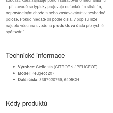
součást, která zajišťuje pohon stěračového mechanismu
– při závadě se typicky projevuje nefunkčním stíráním,
nepravidelným chodem nebo zastavováním v nevhodné
poloze. Pokud hledáte díl podle čísla, v popisu níže
najdete všechna uvedená
produktová čísla
pro rychlé
spárování.
Technické informace
Výrobce
: Stellantis (CITROEN / PEUGEOT)
Model
: Peugeot 207
Další čísla
: 3397020769, 6405CH
Kódy produktů