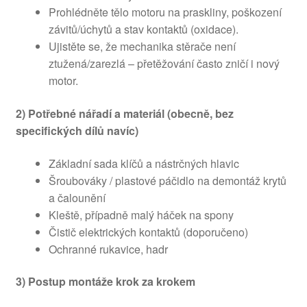
Prohlédněte tělo motoru na praskliny, poškození
závitů/úchytů a stav kontaktů (oxidace).
Ujistěte se, že mechanika stěrače není
ztužená/zarezlá – přetěžování často zničí i nový
motor.
2) Potřebné nářadí a materiál (obecně, bez
specifických dílů navíc)
Základní sada klíčů a nástrčných hlavic
Šroubováky / plastové páčidlo na demontáž krytů
a čalounění
Kleště, případně malý háček na spony
Čistič elektrických kontaktů (doporučeno)
Ochranné rukavice, hadr
3) Postup montáže krok za krokem