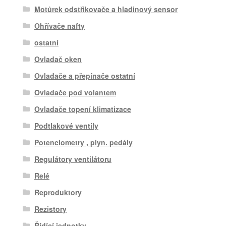
Motůrek odstřikovače a hladinový sensor
Ohřívače nafty
ostatní
Ovladač oken
Ovladače a přepínače ostatní
Ovladače pod volantem
Ovladače topení klimatizace
Podtlakové ventily
Potenciometry , plyn. pedály
Regulátory ventilátoru
Relé
Reproduktory
Rezistory
Řídící jednotky