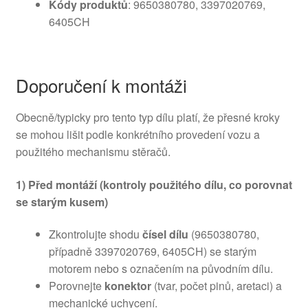
Kódy produktů
: 9650380780, 3397020769,
6405CH
Doporučení k montáži
Obecně/typicky pro tento typ dílu platí, že přesné kroky
se mohou lišit podle konkrétního provedení vozu a
použitého mechanismu stěračů.
1) Před montáží (kontroly použitého dílu, co porovnat
se starým kusem)
Zkontrolujte shodu
čísel dílu
(9650380780,
případně 3397020769, 6405CH) se starým
motorem nebo s označením na původním dílu.
Porovnejte
konektor
(tvar, počet pinů, aretaci) a
mechanické uchycení.