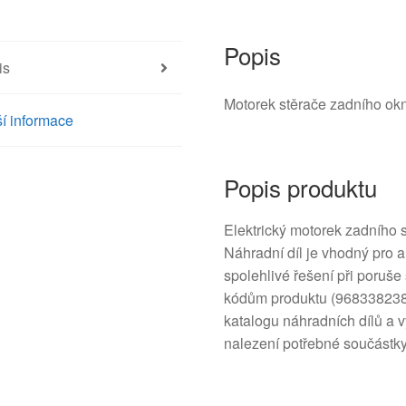
9683382380
6405QJ
množství
Popis
is
Motorek stěrače zadního okn
í informace
Popis produktu
Elektrický motorek zadního s
Náhradní díl je vhodný pro a
spolehlivé řešení při poruše
kódům produktu (968338238
katalogu náhradních dílů a 
nalezení potřebné součástky