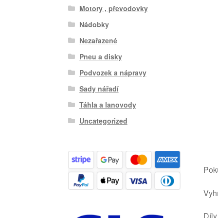
Motory , převodovky
Nádobky
Nezařazené
Pneu a disky
Podvozek a nápravy
Sady nářadí
Táhla a lanovody
Uncategorized
Poku
Vyhr
Díly