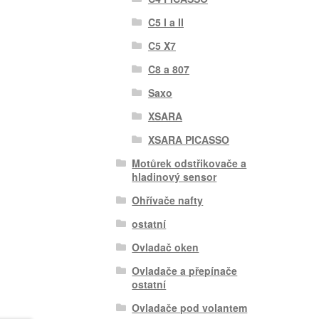
C5 I a II
C5 X7
C8 a 807
Saxo
XSARA
XSARA PICASSO
Motůrek odstřikovače a
hladinový sensor
Ohřívače nafty
ostatní
Ovladač oken
Ovladače a přepínače
ostatní
Ovladače pod volantem