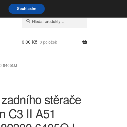
o-pá 9-16 704 494 494
Souhlasím
Hledat:
Hledat
0,00
Kč
0 položek
80 6405QJ
 zadního stěrače
n C3 II A51