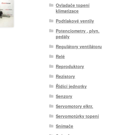
Ovladače topení
klimatizace
Podtlakové ventily
Potenciometry , plyn.
pedály
Regulátory ventilátoru
Relé
Reproduktory
Rezistory
Řídící jednotky
Senzory
Servomotory elktr.
Servomotůrky topení
Snímače