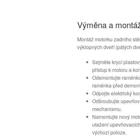
Výměna a montá
Montáž motorku zadního stěr
výklopných dveří (pátých dve
Sejměte krycí plastový
přístup k motoru a ko
Odemontujte raménko 
raménka před demont
Odpojte elektrický ko
Odšroubujte upevňova
mechanismu.
Namontujte nový mot
utažení upevňovacích
výchozí poloze.