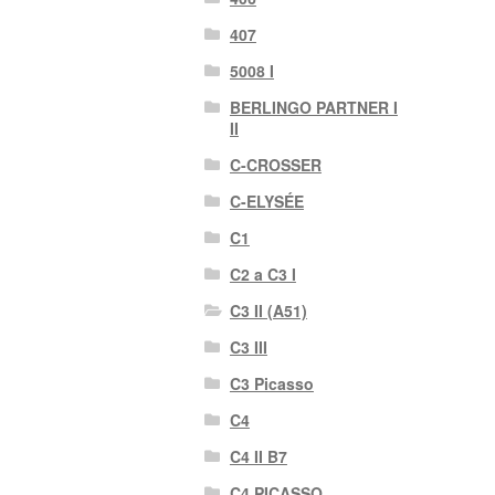
407
5008 I
BERLINGO PARTNER I
II
C-CROSSER
C-ELYSÉE
C1
C2 a C3 I
C3 II (A51)
C3 III
C3 Picasso
C4
C4 II B7
C4 PICASSO