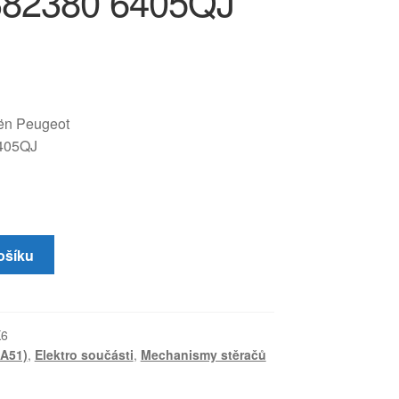
382380 6405QJ
oën Peugeot
405QJ
ošíku
K6
(A51)
,
Elektro součásti
,
Mechanismy stěračů