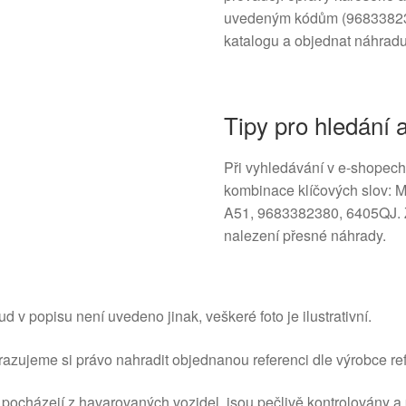
uvedeným kódům (968338238
katalogu a objednat náhradu
Tipy pro hledání
Při vyhledávání v e-shopech
kombinace klíčových slov: M
A51, 9683382380, 6405QJ. Z
nalezení přesné náhrady.
d v popisu není uvedeno jinak, veškeré foto je ilustrativní.
azujeme si právo nahradit objednanou referenci dle výrobce ref
 pocházejí z havarovaných vozidel, jsou pečlivě kontrolovány a