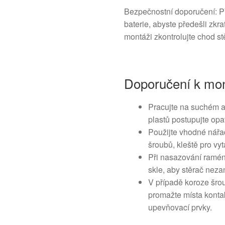
Bezpečnostní doporučení: P
baterie, abyste předešli zk
montáži zkontrolujte chod s
Doporučení k mon
Pracujte na suchém a
plastů postupujte opa
Použijte vhodné nářad
šroubů, kleště pro vy
Při nasazování ramén
skle, aby stěrač nez
V případě koroze šro
promažte místa konta
upevňovací prvky.