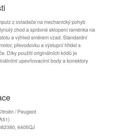
ti
impulz z ovladače na mechanický pohyb
plynulý chod a správné sklopení raménka na
istotu a výhled směrem vzad. Standardní
motor, převodovku a výstupní hřídel s
. Díky použití originálních kódů je
iginálními upevňovacími body a konektory
ace
Citroën / Peugeot
(A51)
382380, 6405QJ