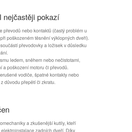
l nejčastěji pokazí
ze převodů nebo kontaktů (častý problém u
 při poškozeném těsnění výklopných dveří).
součástí převodovky a ložisek v důsledku
ání.
smu ledem, sněhem nebo nečistotami,
ní a poškození motoru či převodů.
řerušené vodiče, špatné kontakty nebo
 z důvodu přepětí či zkratu.
čen
tomechaniky a zkušenější kutily, kteří
 elektroinstalace zadních dveří. Díky