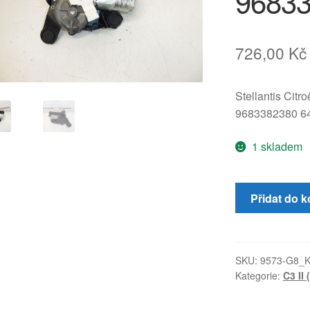
9683
726,00
Kč
Stellantis Citr
9683382380 6
1 skladem
Motor
Přidat do k
zadního
stěrače
Citroën
C3
SKU:
9573-G8_
Kategorie:
C3 II 
II
A51