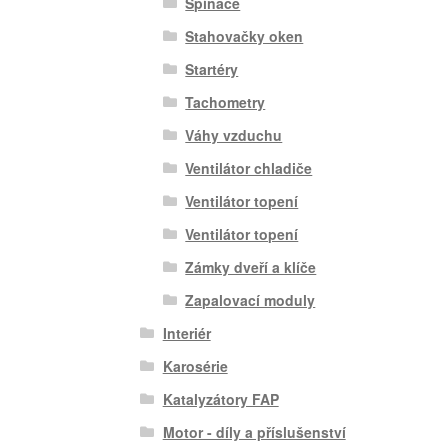
Spínače
Stahovačky oken
Startéry
Tachometry
Váhy vzduchu
Ventilátor chladiče
Ventilátor topení
Ventilátor topení
Zámky dveří a klíče
Zapalovací moduly
Interiér
Karosérie
Katalyzátory FAP
Motor - díly a příslušenství