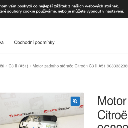
9,-Kč
Volejte p
om vám poskytli co nejlepší zážitek z našich webových stránek.
teré soubory cookie používáme, nebo je můžete vypnout v
nastavení
.
va
Obchodní podmínky
va
Kontakt
Košík
Můj účet
O nás
Obchodní podmínky
ačů
C3 II (A51)
Motor zadního stěrače Citroën C3 II A51 96833823
Reklamace
Reklamační řád
Vrakoviště Citroën
Motor
Citroë
🔍