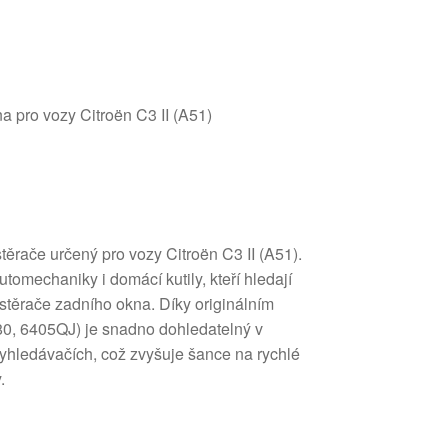
a pro vozy Citroën C3 II (A51)
těrače určený pro vozy Citroën C3 II (A51).
utomechaniky i domácí kutily, kteří hledají
 stěrače zadního okna. Díky originálním
0, 6405QJ) je snadno dohledatelný v
vyhledávačích, což zvyšuje šance na rychlé
.