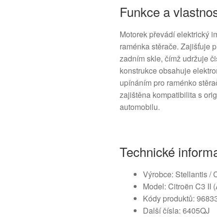
Funkce a vlastnos
Motorek převádí elektrický 
raménka stěrače. Zajišťuje 
zadním skle, čímž udržuje č
konstrukce obsahuje elektro
upínáním pro raménko stěrače
zajištěna kompatibilita s or
automobilu.
Technické inform
Výrobce: Stellantis / 
Model: Citroën C3 II 
Kódy produktů: 9683
Další čísla: 6405QJ