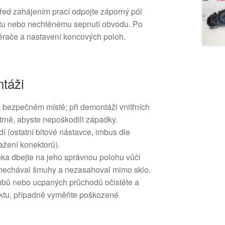
řed zahájením prací odpojte záporný pól
ratu nebo nechtěnému sepnutí obvodu. Po
těrače a nastavení koncových poloh.
táži
 bezpečném místě; při demontáži vnitřních
trně, abyste nepoškodili západky.
í (ostatní bitové nástavce, imbus dle
tažení konektorů).
ka dbejte na jeho správnou polohu vůči
anechával šmuhy a nezasahoval mimo sklo.
ubů nebo ucpaných průchodů očistěte a
ktu, případně vyměňte poškozené