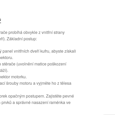
ž
ače probíhá obvykle z vnitřní strany
ří). Základní postup:
 panel vnitřních dveří kufru, abyste získali
nektoru.
stěrače (uvolnění matice poškození
áží).
nektor motorku.
cí šrouby motoru a vyjměte ho z tělesa
orek opačným postupem. Zajistěte pevné
 prvků a správné nasazení raménka ve