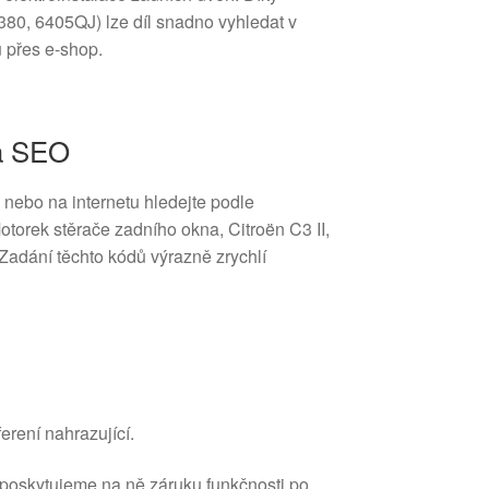
0, 6405QJ) lze díl snadno vyhledat v
 přes e-shop.
 a SEO
 nebo na internetu hledejte podle
otorek stěrače zadního okna, Citroën C3 II,
adání těchto kódů výrazně zrychlí
erení nahrazující.
 poskytujeme na ně záruku funkčnosti po