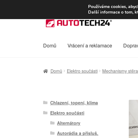
DOPRAVA od 13
Používáme cookies, abych
Další informace o tom, k
Přeskočit
Přejít
na
k
navigaci
obsahu
webu
Domů
Vrácení a reklamace
Dopra
Úvodní stránka
Celosvětová doprava
Dopra
Domů
Elektro součásti
Mechanismy stěr
Ochrana osobních údajů
Platby
Pokladna
Chlazení, topení, klima
Elektro součásti
Alternátory
Autorádia a přísluš.