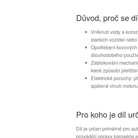
Důvod, proč se dí
Vniknutí vody a koro
starších vozidel nebo
Opotřebení kovových 
dlouhodobého použív
Zablokování mechani
které způsobí přetíže
Elektrické poruchy: p
spálené vinutí motoru
Pro koho je díl ur
Díl je určen primárně pro au
provádějí opravy karosérie a