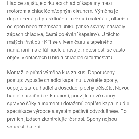
Hadice zajišťuje cirkulaci chladicí kapaliny mezi
motorem a chladičem/topným okruhem. Výměna je
doporučená při prasklinách, měknutí materiálu, otlacích
od spon nebo známkách úniku (vlhké skvrny, nasládlý
zápach chladiva, časté dolévání kapaliny). U těchto
malých tříválců 1KR se vlivem času a tepelného
namáhání materiál hadic unavuje; netěsnosti se často
objeví v oblastech u hrdla chladiče či termostatu.
Montáž je přímá výměna kus za kus. Doporučený
postup: vypusťte chladicí kapalinu, uvolněte spony,
odpojte starou hadici a dosedací plochy očistěte. Novou
hadici nasaďte bez kroucení, použijte nové spony
správné šířky a momentu dotažení, doplňte kapalinu dle
specifikace výrobce a systém pečlivě odvzdušněte. Po
prvních jízdách zkontrolujte těsnost. Spony nejsou
součástí balení.