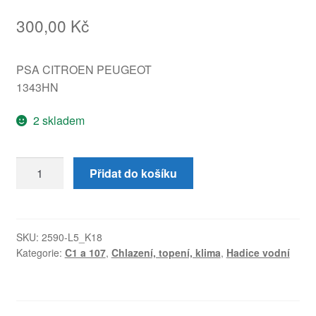
300,00
Kč
PSA CITROEN PEUGEOT
1343HN
2 skladem
Vodní
Přidat do košíku
hadice
Citroën
C1
Peugeot
SKU:
2590-L5_K18
Kategorie:
C1 a 107
,
Chlazení, topení, klima
,
Hadice vodní
107
1343HN
množství