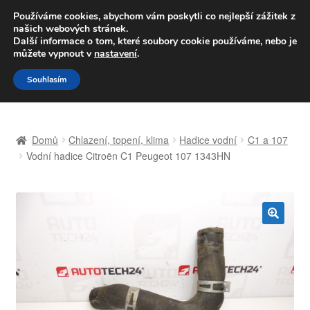
DOPRAVA od 139,-Kč
Používáme cookies, abychom vám poskytli co nejlepší zážitek z
našich webových stránek.
Volejte po-pá 9-16 704 494 494
Další informace o tom, které soubory cookie používáme, nebo je
můžete vypnout v
nastavení
.
Přeskočit
Přejít
Menu
Souhlasím
na
k
navigaci
obsahu
Úvodní stránka
webu
Domů
Chlazení, topení, klima
Hadice vodní
C1 a 107
Celosvětová doprava
Vodní hadice Citroën C1 Peugeot 107 1343HN
Doprava
Kontakt
🔍
Košík
Můj účet