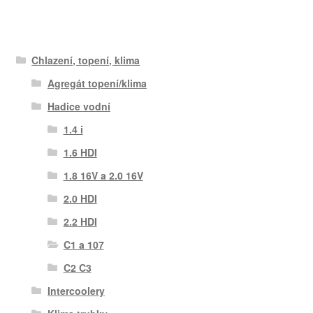
Chlazení, topení, klima
Agregát topení/klima
Hadice vodní
1.4 i
1.6 HDI
1.8 16V a 2.0 16V
2.0 HDI
2.2 HDI
C1 a 107
C2 C3
Intercoolery