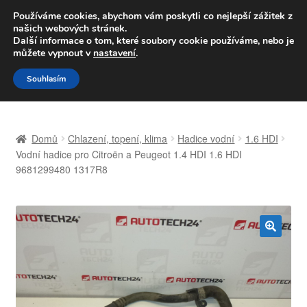
DOPRAVA od 139,-Kč
Používáme cookies, abychom vám poskytli co nejlepší zážitek z
našich webových stránek.
Volejte po-pá 9-16 704 494 494
Další informace o tom, které soubory cookie používáme, nebo je
můžete vypnout v
nastavení
.
Přeskočit
Přejít
Menu
Souhlasím
na
k
navigaci
obsahu
Úvodní stránka
webu
Domů
Chlazení, topení, klima
Hadice vodní
1.6 HDI
Celosvětová doprava
Vodní hadice pro Citroën a Peugeot 1.4 HDI 1.6 HDI
9681299480 1317R8
Doprava
Kontakt
🔍
Košík
Můj účet