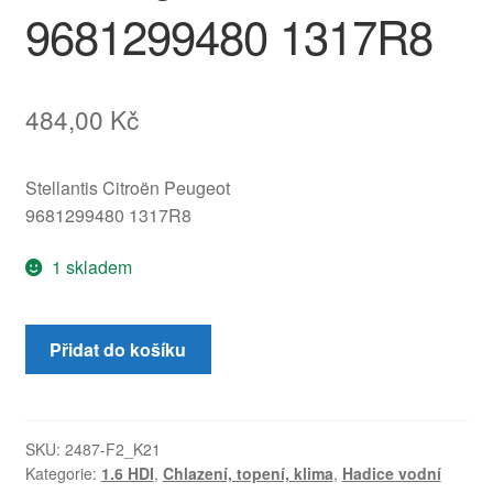
9681299480 1317R8
484,00
Kč
Stellantis Citroën Peugeot
9681299480 1317R8
1 skladem
Vodní
Přidat do košíku
hadice
pro
Citroën
a
SKU:
2487-F2_K21
Kategorie:
1.6 HDI
,
Chlazení, topení, klima
,
Hadice vodní
Peugeot