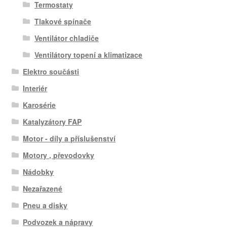
Termostaty
Tlakové spínače
Ventilátor chladiče
Ventilátory topení a klimatizace
Elektro součásti
Interiér
Karosérie
Katalyzátory FAP
Motor - díly a příslušenství
Motory , převodovky
Nádobky
Nezařazené
Pneu a disky
Podvozek a nápravy