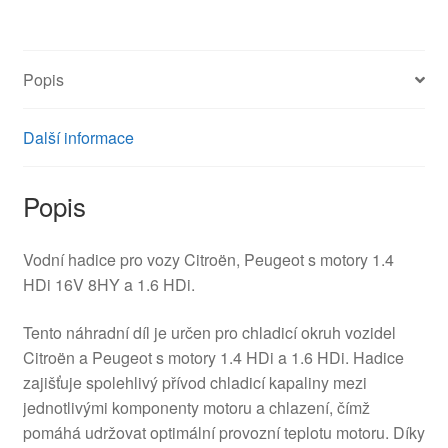
1.4
HDI
1.6
Popis
HDI
9681299480
1317R8
Další informace
množství
Popis
Vodní hadice pro vozy Citroën, Peugeot s motory 1.4
HDi 16V 8HY a 1.6 HDi.
Tento náhradní díl je určen pro chladicí okruh vozidel
Citroën a Peugeot s motory 1.4 HDi a 1.6 HDi. Hadice
zajišťuje spolehlivý přívod chladicí kapaliny mezi
jednotlivými komponenty motoru a chlazení, čímž
pomáhá udržovat optimální provozní teplotu motoru. Díky