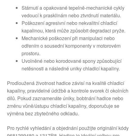
Stárnutí a opakované tepelně-mechanické cykly
vedoucí k prasklinám nebo ztvrdnutí materiálu.
Poškození agresivní nebo nekvalitní chladicí
kapalinou, která může způsobit degradaci pryže.
Mechanické poškození při manipulaci nebo
odřením o sousední komponenty v motorovém
prostoru.
Uvolněné nebo korodované spony způsobující
netěsnosti a následné uniky chladicí kapaliny.
Prodloužená životnost hadice závisí na kvalitě chladicí
kapaliny, pravidelné údržbě a kontrole svorek či okolních
dílů. Pokud zaznamenáte úniky, bobtnání hadice nebo
změnu vůně/ústupu chladicí kapaliny, doporučuje se
výměna bez zbytečného odkladu.
Pro rychlé vyhledání a objednání použijte originální kódy
9681299480 a 1317R8. Hadice je ideální volbou pro