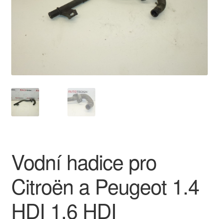
O nás
Obchodní podmínky
Ochrana osobních údajů
Platby
Pokladna
Reklamace
Vodní hadice pro
Reklamační řád
Citroën a Peugeot 1.4
Vrakoviště Citroën
HDI 1.6 HDI