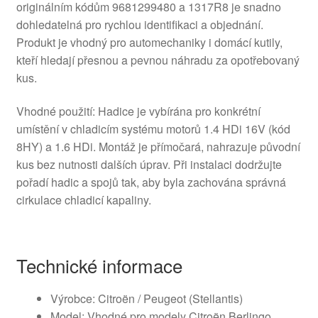
originálním kódům 9681299480 a 1317R8 je snadno
dohledatelná pro rychlou identifikaci a objednání.
Produkt je vhodný pro automechaniky i domácí kutily,
kteří hledají přesnou a pevnou náhradu za opotřebovaný
kus.
Vhodné použití: Hadice je vybírána pro konkrétní
umístění v chladicím systému motorů 1.4 HDi 16V (kód
8HY) a 1.6 HDi. Montáž je přímočará, nahrazuje původní
kus bez nutnosti dalších úprav. Při instalaci dodržujte
pořadí hadic a spojů tak, aby byla zachována správná
cirkulace chladicí kapaliny.
Technické informace
Výrobce: Citroën / Peugeot (Stellantis)
Model: Vhodné pro modely Citroën Berlingo,