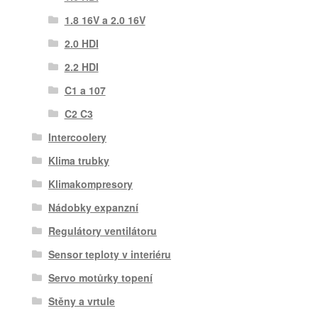
1.8 16V a 2.0 16V
2.0 HDI
2.2 HDI
C1 a 107
C2 C3
Intercoolery
Klima trubky
Klimakompresory
Nádobky expanzní
Regulátory ventilátoru
Sensor teploty v interiéru
Servo motůrky topení
Stěny a vrtule