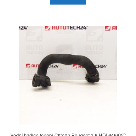
Vodní hadice topení Citroën Peugeot 1.6 HDI 6466YC