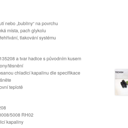
utí nebo „bubliny“ na povrchu
lhká místa, pach glykolu
řehřívání, tlakování systému
u 135208 a tvar hadice s původním kusem
ony/těsnění
sanou chladicí kapalinu dle specifikace
šněte
ovní teplotě
208
 3008/5008 RH02
icí kapaliny