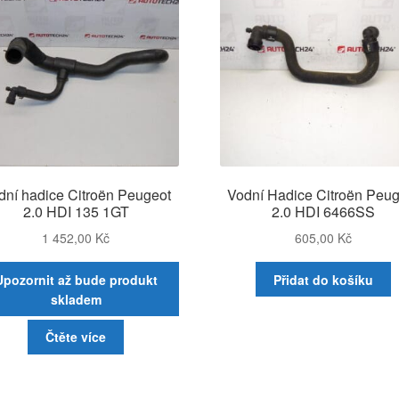
dní hadice Citroën Peugeot
Vodní Hadice Citroën Peug
2.0 HDI 135 1GT
2.0 HDI 6466SS
1 452,00
Kč
605,00
Kč
Upozornit až bude produkt
Přidat do košíku
skladem
Čtěte více