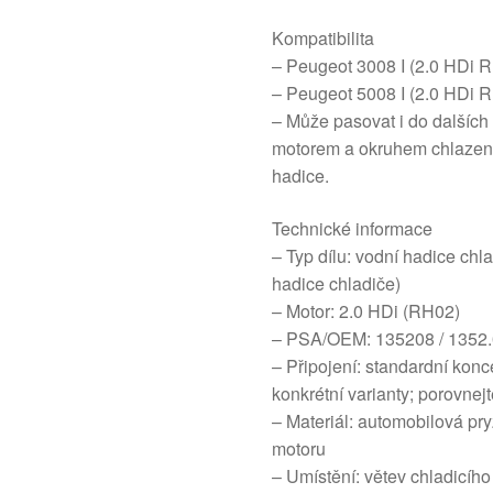
Kompatibilita
– Peugeot 3008 I (2.0 HDi 
– Peugeot 5008 I (2.0 HDi 
– Může pasovat i do dalšíc
motorem a okruhem chlazení –
hadice.
Technické informace
– Typ dílu: vodní hadice chl
hadice chladiče)
– Motor: 2.0 HDi (RH02)
– PSA/OEM: 135208 / 1352.
– Připojení: standardní kon
konkrétní varianty; porovne
– Materiál: automobilová pr
motoru
– Umístění: větev chladicího