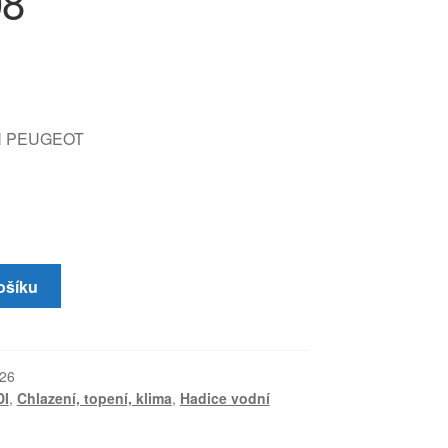
08
N PEUGEOT
ošíku
26
DI
,
Chlazení, topení, klima
,
Hadice vodní