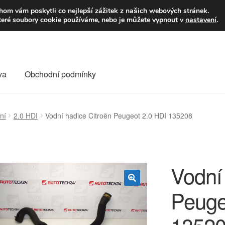
9,-Kč
Volejte p
om vám poskytli co nejlepší zážitek z našich webových stránek.
teré soubory cookie používáme, nebo je můžete vypnout v
nastavení
.
va
Obchodní podmínky
va
Kontakt
Košík
Můj účet
O nás
Obchodní podmínky
ní
2.0 HDI
Vodní hadice Citroën Peugeot 2.0 HDI 135208
Reklamace
Reklamační řád
Vrakoviště Citroën
Vodní
Peuge
🔍