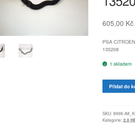
1352
605,00
Kč
PSA CITROE
135208
1 skladem
Vodní
Přidat do k
hadice
Citroën
Peugeot
2.0
SKU:
8998-A8_K
Kategorie:
2.0 H
HDI
135208