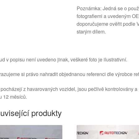
Poznámka: Jedná se o použitý
fotografiemi a uvedeným OEM
doporučujeme ověřit podle 
starým dílem.
d v popisu není uvedeno jinak, veškeré foto je ilustrativní.
azujeme si právo nahradit objednanou referenci dle výrobce ref
 pocházejí z havarovaných vozidel, jsou pečlivě kontrolovány a
u 12 měsíců.
uvisející produkty