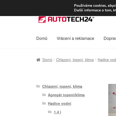
DOPRAVA od 13
Používáme cookies, abych
Další informace o tom, k
Přeskočit
Přejít
na
k
navigaci
obsahu
webu
Domů
Vrácení a reklamace
Dopra
Úvodní stránka
Celosvětová doprava
Dopra
Domů
Chlazení, topení, klima
Hadice vod
Ochrana osobních údajů
Platby
Pokladna
Chlazení, topení, klima
Agregát topení/klima
Hadice vodní
1.4 i