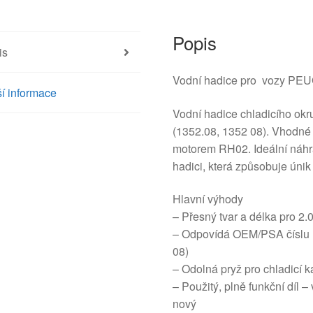
množství
Popis
is
Vodní hadice pro vozy PE
í informace
Vodní hadice chladicího ok
(1352.08, 1352 08). Vhodné 
motorem RH02. Ideální náhr
hadici, která způsobuje únik 
Hlavní výhody
– Přesný tvar a délka pro 2
– Odpovídá OEM/PSA číslu 1
08)
– Odolná pryž pro chladicí 
– Použitý, plně funkční díl
nový