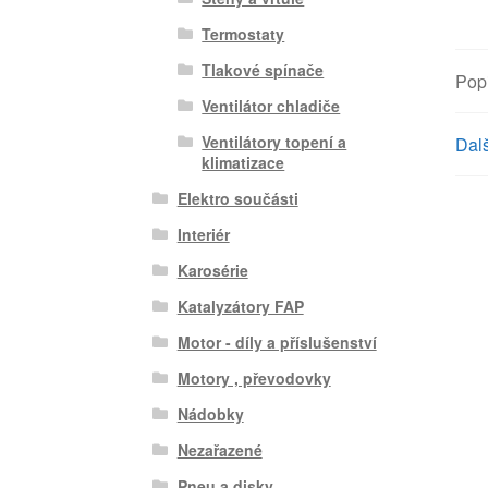
Termostaty
Tlakové spínače
Pop
Ventilátor chladiče
Ventilátory topení a
Dalš
klimatizace
Elektro součásti
Interiér
Karosérie
Katalyzátory FAP
Motor - díly a příslušenství
Motory , převodovky
Nádobky
Nezařazené
Pneu a disky