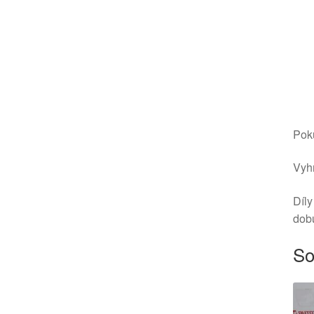
Poku
Vyhr
Díly
dob
So