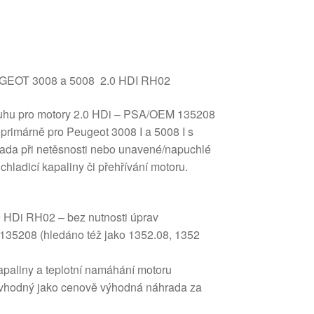
UGEOT 3008 a 5008 2.0 HDI RH02
ruhu pro motory 2.0 HDi – PSA/OEM 135208
primárně pro Peugeot 3008 I a 5008 I s
ada při netěsnosti nebo unavené/napuchlé
chladicí kapaliny či přehřívání motoru.
.0 HDi RH02 – bez nutnosti úprav
35208 (hledáno též jako 1352.08, 1352
kapaliny a teplotní namáhání motoru
 – vhodný jako cenově výhodná náhrada za