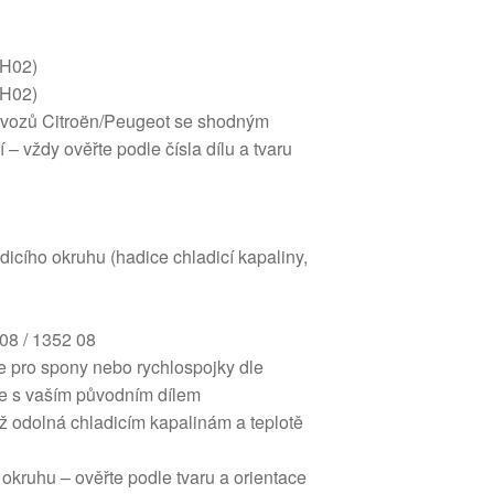
RH02)
RH02)
h vozů Citroën/Peugeot se shodným
 vždy ověřte podle čísla dílu a tvaru
adicího okruhu (hadice chladicí kapaliny,
08 / 1352 08
ce pro spony nebo rychlospojky dle
jte s vaším původním dílem
yž odolná chladicím kapalinám a teplotě
 okruhu – ověřte podle tvaru a orientace