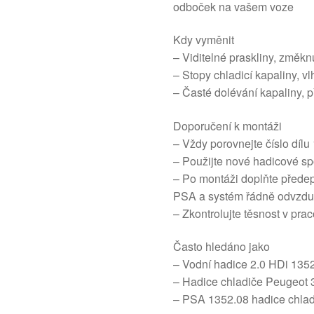
odboček na vašem voze
Kdy vyměnit
– Viditelné praskliny, změkn
– Stopy chladicí kapaliny, v
– Časté dolévání kapaliny, p
Doporučení k montáži
– Vždy porovnejte číslo díl
– Použijte nové hadicové sp
– Po montáži doplňte předep
PSA a systém řádně odvzdu
– Zkontrolujte těsnost v prac
Často hledáno jako
– Vodní hadice 2.0 HDi 135
– Hadice chladiče Peugeot
– PSA 1352.08 hadice chlad