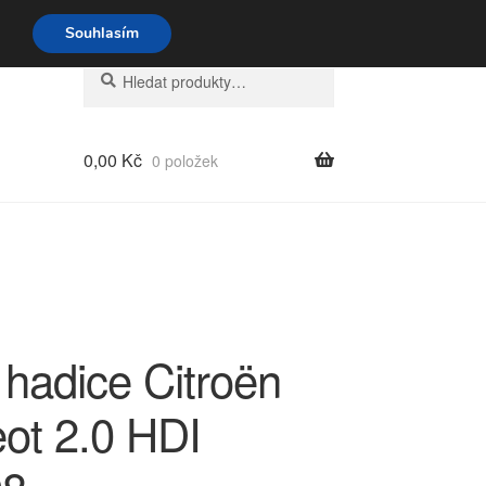
o-pá 9-16 704 494 494
Souhlasím
Hledat:
Hledat
0,00
Kč
0 položek
 hadice Citroën
ot 2.0 HDI