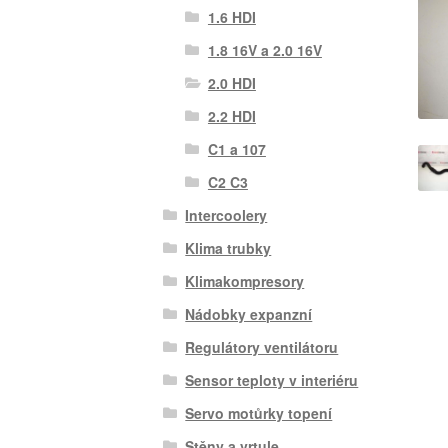
1.6 HDI
1.8 16V a 2.0 16V
2.0 HDI
2.2 HDI
C1 a 107
C2 C3
Intercoolery
Klima trubky
Klimakompresory
Nádobky expanzní
Regulátory ventilátoru
Sensor teploty v interiéru
Servo motůrky topení
Stěny a vrtule