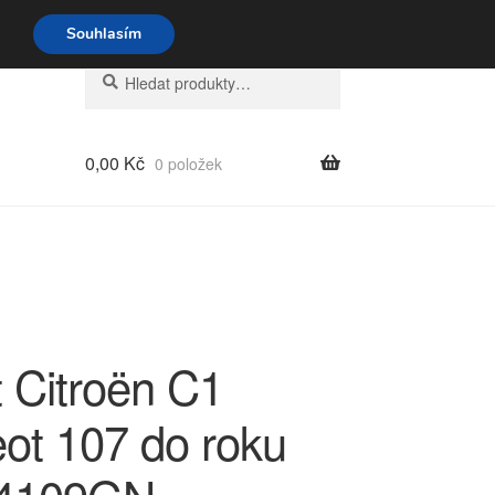
o-pá 9-16 704 494 494
Souhlasím
Hledat:
Hledat
0,00
Kč
0 položek
t Citroën C1
ot 107 do roku