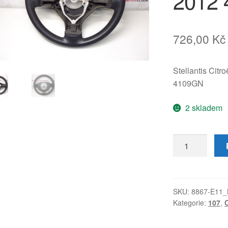
2012
726,00
Kč
Stellantis Citr
4109GN
2 skladem
Volant
Citroën
C1
Peugeot
107
SKU:
8867-E11_
Kategorie:
107
,
do
roku