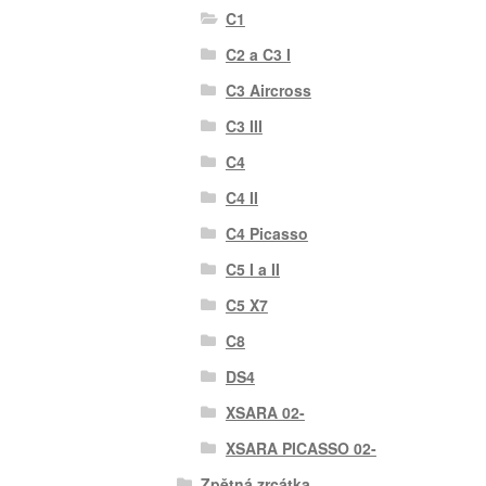
C1
C2 a C3 I
C3 Aircross
C3 III
C4
C4 II
C4 Picasso
C5 I a II
C5 X7
C8
DS4
XSARA 02-
XSARA PICASSO 02-
Zpětná zrcátka