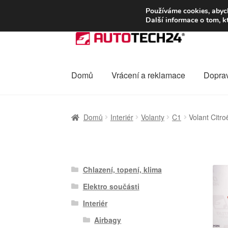
DOPRAVA od 13
Používáme cookies, abych
Další informace o tom, k
Přeskočit
Přejít
na
k
navigaci
obsahu
webu
Domů
Vrácení a reklamace
Dopra
Úvodní stránka
Celosvětová doprava
Dopra
Domů
Interiér
Volanty
C1
Volant Citr
Ochrana osobních údajů
Platby
Pokladna
Chlazení, topení, klima
Elektro součásti
Interiér
Airbagy