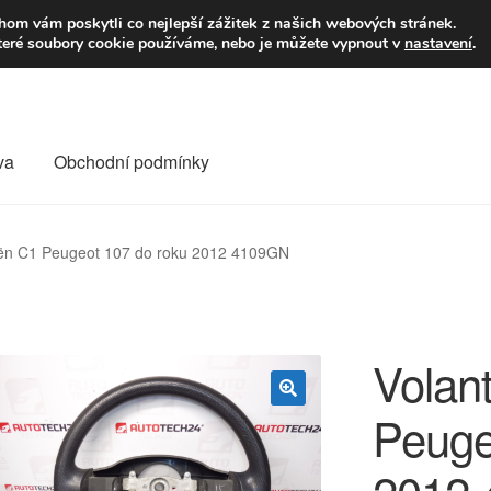
9,-Kč
Volejte p
om vám poskytli co nejlepší zážitek z našich webových stránek.
teré soubory cookie používáme, nebo je můžete vypnout v
nastavení
.
va
Obchodní podmínky
va
Kontakt
Košík
Můj účet
O nás
Obchodní podmínky
oën C1 Peugeot 107 do roku 2012 4109GN
Reklamace
Reklamační řád
Vrakoviště Citroën
Volan
Peuge
🔍