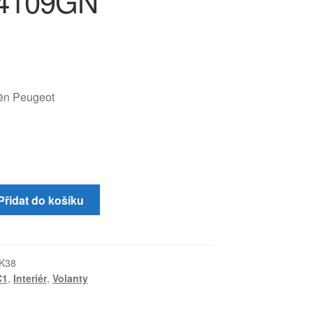
 4109GN
oën Peugeot
Přidat do košíku
K38
C1
,
Interiér
,
Volanty