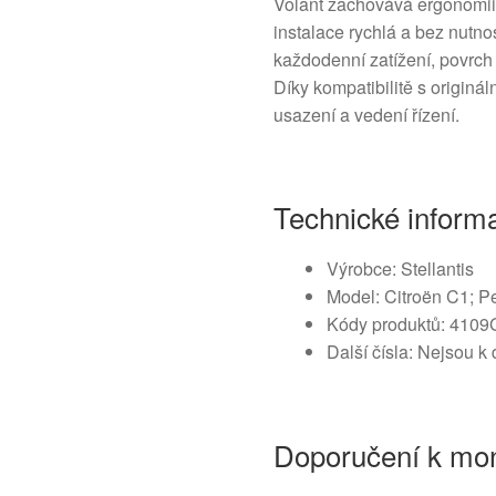
Volant zachovává ergonomii 
instalace rychlá a bez nutno
každodenní zatížení, povrc
Díky kompatibilitě s originá
usazení a vedení řízení.
Technické inform
Výrobce: Stellantis
Model: Citroën C1; P
Kódy produktů: 410
Další čísla: Nejsou k 
Doporučení k mon