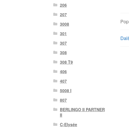
206
207
Pop
3008
301
Dalš
307
308
308 T9
406
407
5008 I
807
BERLINGO II PARTNER
II
C-Elysée