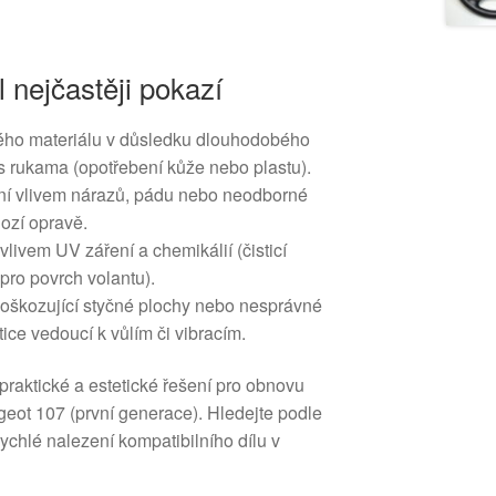
l nejčastěji pokazí
ého materiálu v důsledku dlouhodobého
s rukama (opotřebení kůže nebo plastu).
í vlivem nárazů, pádu nebo neodborné
ozí opravě.
livem UV záření a chemikálií (čisticí
pro povrch volantu).
oškozující styčné plochy nebo nesprávné
ice vedoucí k vůlím či vibracím.
raktické a estetické řešení pro obnovu
geot 107 (první generace). Hledejte podle
chlé nalezení kompatibilního dílu v