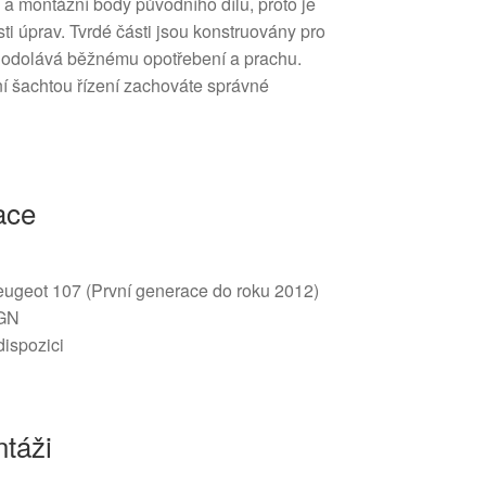
a montážní body původního dílu, proto je
sti úprav. Tvrdé části jsou konstruovány pro
h odolává běžnému opotřebení a prachu.
lní šachtou řízení zachováte správné
ace
eugeot 107 (První generace do roku 2012)
9GN
dispozici
táži