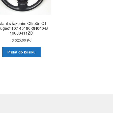
olant s řazením Citroën C1
ugeot 107 45180-0H040-B
16080411ZD
3 025,00
Kč
Přidat do košíku