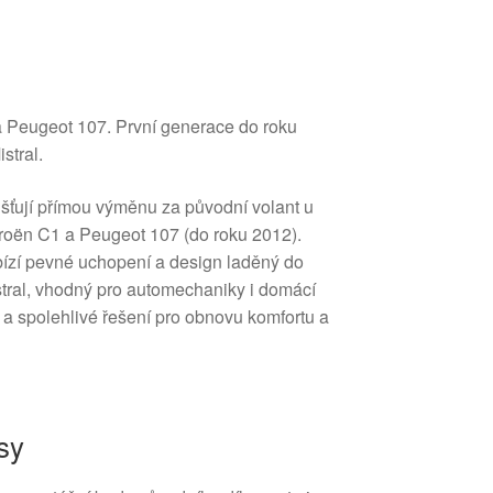
a Peugeot 107. První generace do roku
stral.
jišťují přímou výměnu za původní volant u
roën C1 a Peugeot 107 (do roku 2012).
zí pevné uchopení a design laděný do
istral, vhodný pro automechaniky i domácí
lé a spolehlivé řešení pro obnovu komfortu a
sy