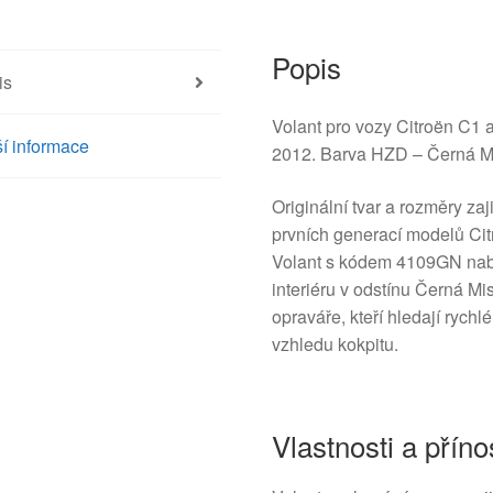
2012
4109GN
množství
Popis
is
Volant pro vozy Citroën C1 
í informace
2012. Barva HZD – Černá Mi
Originální tvar a rozměry za
prvních generací modelů Cit
Volant s kódem 4109GN nabí
interiéru v odstínu Černá M
opraváře, kteří hledají rych
vzhledu kokpitu.
Vlastnosti a příno