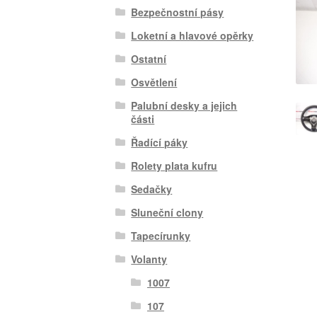
Bezpečnostní pásy
Loketní a hlavové opěrky
Ostatní
Osvětlení
Palubní desky a jejich
části
Řadící páky
Rolety plata kufru
Sedačky
Sluneční clony
Tapecírunky
Volanty
1007
107