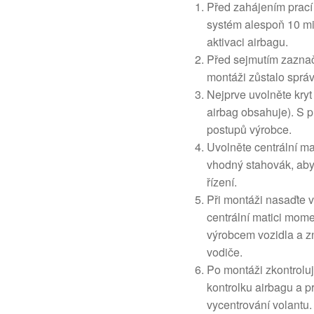
Před zahájením prací 
systém alespoň 10 mi
aktivaci airbagu.
Před sejmutím zaznačt
montáži zůstalo správ
Nejprve uvolněte kryt
airbag obsahuje). S p
postupů výrobce.
Uvolněte centrální mat
vhodný stahovák, aby
řízení.
Při montáži nasaďte 
centrální matici mo
výrobcem vozidla a zn
vodiče.
Po montáži zkontroluj
kontrolku airbagu a p
vycentrování volantu.