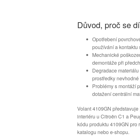
Důvod, proč se dí
Opotřebení povrchov
používání a kontaktu 
Mechanické poškozen
demontáže při předch
Degradace materiálu v
prostředky nevhodné 
Problémy s montáží p
dotažení centrální mat
Volant 4109GN představuje p
interiéru u Citroën C1 a Peu
kódu produktu 4109GN pro ry
katalogu nebo e-shopu.