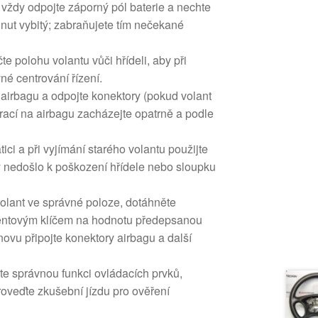
vždy odpojte záporný pól baterie a nechte
nut vybitý; zabraňujete tím nečekané
e polohu volantu vůči hřídeli, aby při
né centrování řízení.
 airbagu a odpojte konektory (pokud volant
rací na airbagu zacházejte opatrně a podle
ici a při vyjímání starého volantu použijte
 nedošlo k poškození hřídele nebo sloupku
volant ve správné poloze, dotáhněte
mentovým klíčem na hodnotu předepsanou
ovu připojte konektory airbagu a další
te správnou funkci ovládacích prvků,
roveďte zkušební jízdu pro ověření