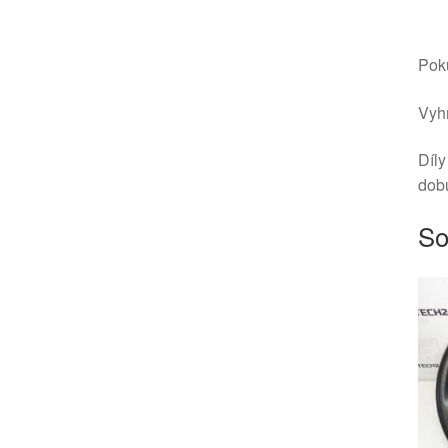
Poku
Vyhr
Díly
dob
So