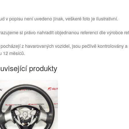
d v popisu není uvedeno jinak, veškeré foto je ilustrativní.
azujeme si právo nahradit objednanou referenci dle výrobce ref
 pocházejí z havarovaných vozidel, jsou pečlivě kontrolovány a
u 12 měsíců.
uvisející produkty