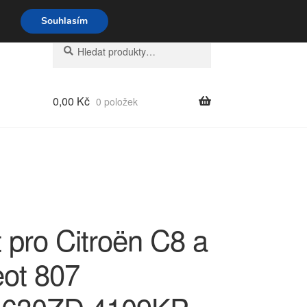
o-pá 9-16 704 494 494
Souhlasím
Hledat:
Hledat
0,00
Kč
0 položek
 pro Citroën C8 a
ot 807