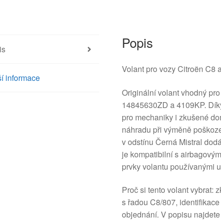
807
14845630ZD
4109KP
množství
Popis
is
Volant pro vozy Citroën C8 
í informace
Originální volant vhodný pr
14845630ZD a 4109KP. Díky 
pro mechaniky i zkušené dom
náhradu při výměně poškoz
v odstínu Černá Mistral dodá
je kompatibilní s airbagový
prvky volantu používanými u
Proč si tento volant vybrat:
s řadou C8/807, identifikac
objednání. V popisu najdete