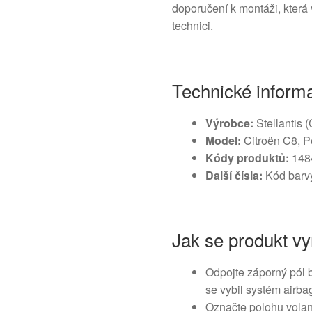
doporučení k montáži, která 
technici.
Technické inform
Výrobce:
Stellantis (
Model:
Citroën C8, P
Kódy produktů:
148
Další čísla:
Kód barvy
Jak se produkt v
Odpojte záporný pól b
se vybil systém airba
Označte polohu volant