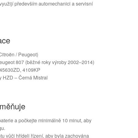
využijí především automechanici a servisní
ace
Citroën / Peugeot)
eugeot 807 (běžné roky výroby 2002–2014)
45630ZD, 4109KP
 HZD – Černá Mistral
yměňuje
aterie a počkejte minimálně 10 minut, aby
gu.
u vůči hřídeli řízení, aby byla zachována