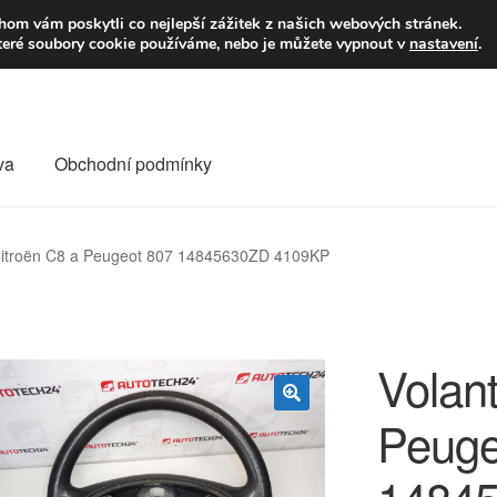
9,-Kč
Volejte p
om vám poskytli co nejlepší zážitek z našich webových stránek.
teré soubory cookie používáme, nebo je můžete vypnout v
nastavení
.
va
Obchodní podmínky
va
Kontakt
Košík
Můj účet
O nás
Obchodní podmínky
 Citroën C8 a Peugeot 807 14845630ZD 4109KP
Reklamace
Reklamační řád
Vrakoviště Citroën
Volant
Peuge
🔍