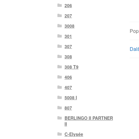
206
207
3008
Pop
301
307
Dalš
308
308 T9
406
407
5008 I
807
BERLINGO II PARTNER
II
C-Elysée