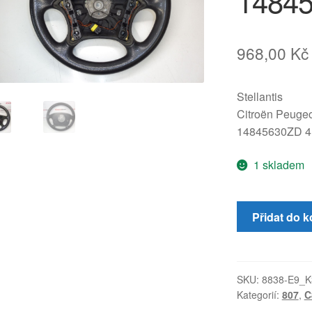
1484
968,00
Kč
Stellantis
Citroën Peugeo
14845630ZD 
1 skladem
Volant
Přidat do k
pro
Citroën
C8
a
SKU:
8838-E9_K
Kategorií:
807
,
C
Peugeot