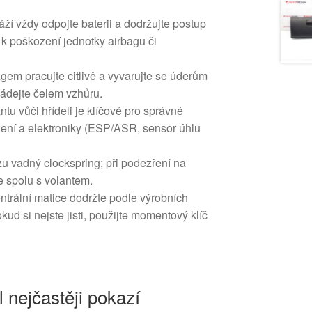
í vždy odpojte baterii a dodržujte postup
k poškození jednotky airbagu či
agem pracujte citlivě a vyvarujte se úderům
ládejte čelem vzhůru.
tu vůči hřídeli je klíčové pro správné
zení a elektroniky (ESP/ASR, sensor úhlu
u vadný clockspring; při podezření na
e spolu s volantem.
trální matice dodržte podle výrobních
okud si nejste jisti, použijte momentový klíč
l nejčastěji pokazí