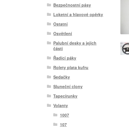
Bezpečnostní pásy
Loketní a hlavové opěrky
Ostatní
Osvětlení
Palubní desky a jejich
části
Řadící páky
Rolety plata kufru
Sedačky
Sluneční clony
Tapecírunky
Volanty
1007
107