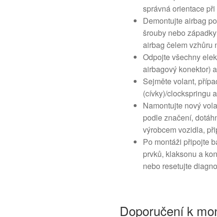
správná orientace při
Demontujte airbag po
šrouby nebo západky 
airbag čelem vzhůru 
Odpojte všechny elektr
airbagový konektor) a 
Sejměte volant, přípa
(cívky)/clockspringu 
Namontujte nový vola
podle značení, dotáh
výrobcem vozidla, při
Po montáži připojte ba
prvků, klaksonu a kon
nebo resetujte diagno
Doporučení k mon