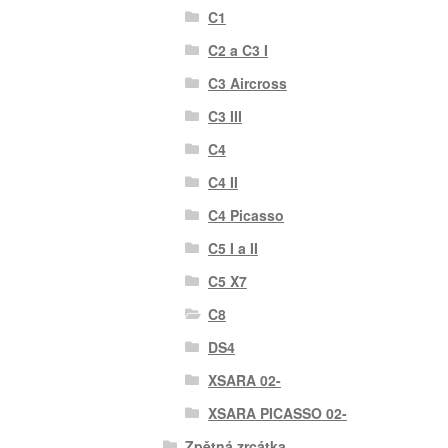
C1
C2 a C3 I
C3 Aircross
C3 III
C4
C4 II
C4 Picasso
C5 I a II
C5 X7
C8
DS4
XSARA 02-
XSARA PICASSO 02-
Zpětná zrcátka