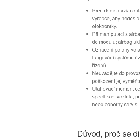
Před demontáží/montáž
výrobce, aby nedošlo 
elektroniky.
Při manipulaci s airb
do modulu; airbag uk
Označení polohy volan
fungování systému ří
řízení).
Neuvádějte do provoz
poškození jej vyměňt
Utahovací moment cen
specifikací vozidla; p
nebo odborný servis.
Důvod, proč se dí