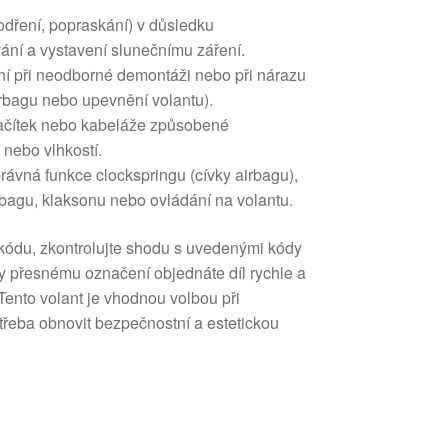
odření, popraskání) v důsledku
ní a vystavení slunečnímu záření.
í při neodborné demontáži nebo při nárazu
irbagu nebo upevnění volantu).
lačítek nebo kabeláže způsobené
 nebo vlhkostí.
ávná funkce clockspringu (cívky airbagu),
rbagu, klaksonu nebo ovládání na volantu.
kódu, zkontrolujte shodu s uvedenými kódy
přesnému označení objednáte díl rychle a
Tento volant je vhodnou volbou při
otřeba obnovit bezpečnostní a estetickou