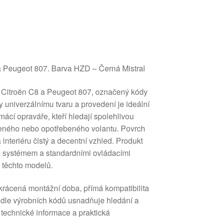
a Peugeot 807. Barva HZD – Černá Mistral
o Citroën C8 a Peugeot 807, označený kódy
univerzálnímu tvaru a provedení je ideální
ácí opraváře, kteří hledají spolehlivou
eného nebo opotřebeného volantu. Povrch
 interiéru čistý a decentní vzhled. Produkt
m systémem a standardními ovládacími
 těchto modelů.
 zkrácená montážní doba, přímá kompatibilita
e dle výrobních kódů usnadňuje hledání a
 technické informace a praktická