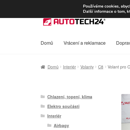
DOPRAVA od 13
Používáme cookies, abych
Další informace o tom, k
Přeskočit
Přejít
na
k
navigaci
obsahu
webu
Domů
Vrácení a reklamace
Dopra
Úvodní stránka
Celosvětová doprava
Dopra
Domů
Interiér
Volanty
C8
Volant pro
Ochrana osobních údajů
Platby
Pokladna
Chlazení, topení, klima
Elektro součásti
Interiér
Airbagy