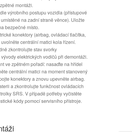
 zpětné montáži.
dle výrobního postupu vozidla (přístupové
umístěné na zadní straně věnce). Uložte
na bezpečné místo.
ické konektory (airbag, ovládací tlačítka,
uvolněte centrální matici kola řízení.
dně zkontrolujte stav svorky
a vývody elektrických vodičů při demontáži.
nt ve zpětném pořadí: nasaďte na hřídel
něte centrální matici na moment stanovený
pojte konektory a znovu upevněte airbag.
terii a zkontrolujte funkčnost ovládacích
trolky SRS. V případě potřeby vyčistěte
stické kódy pomocí servisního přístroje.
táži