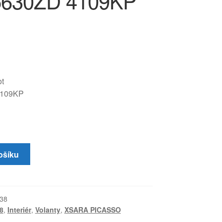
5630ZD 4109KP
t
4109KP
ošíku
38
8
,
Interiér
,
Volanty
,
XSARA PICASSO