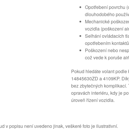
Opotřebení povrchu (
dlouhodobého používá
Mechanické poškozen
vozidla (poškození a
Selhání ovládacích t
opotřebením kontaktů
Poškození nebo nespr
což vede k poruše ai
Pokud hledáte volant podle 
14845630ZD a 4109KP. Díky 
bez zbytečných komplikací. 
opravách interiéru, kdy je p
úroveň řízení vozidla.
d v popisu není uvedeno jinak, veškeré foto je ilustrativní.