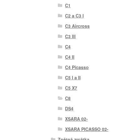
C1
C2 a C3 I
C3 Aircross
C3 III
C4
C4 II
C4 Picasso
C5 I a II
C5 X7
C8
DS4
XSARA 02-
XSARA PICASSO 02-
Zpětná zrcátka