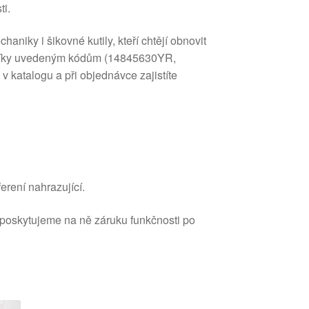
ti.
aniky i šikovné kutily, kteří chtějí obnovit
. Díky uvedeným kódům (14845630YR,
 katalogu a při objednávce zajistíte
erení nahrazující.
 poskytujeme na ně záruku funkčnosti po