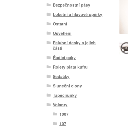
Bezpečnostní pásy
Loketní a hlavové opěrky
Ostatní
Osvětlení
Palubní desky a jejich
části
Řadící páky
Rolety plata kufru
Sedačky
Sluneční clony
Tapecírunky
Volanty
1007
107