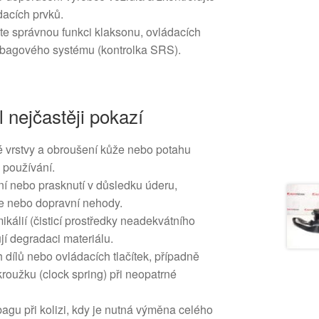
dacích prvků.
te správnou funkci klaksonu, ovládacích
irbagového systému (kontrolka SRS).
l nejčastěji pokazí
 vrstvy a obroušení kůže nebo potahu
 používání.
 nebo prasknutí v důsledku úderu,
e nebo dopravní nehody.
ikálií (čisticí prostředky neadekvátního
ují degradaci materiálu.
dílů nebo ovládacích tlačítek, případně
roužku (clock spring) při neopatrné
agu při kolizi, kdy je nutná výměna celého