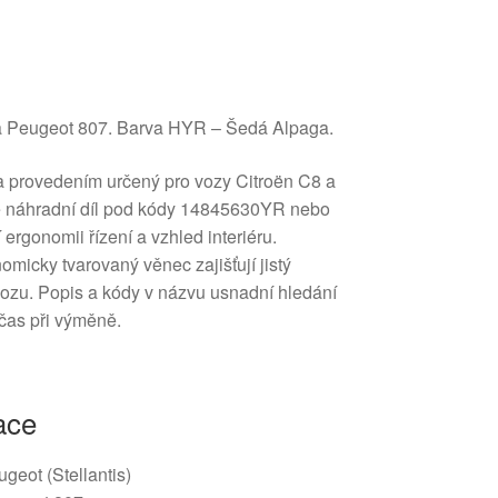
 a Peugeot 807. Barva HYR – Šedá Alpaga.
 a provedením určený pro vozy Citroën C8 a
e náhradní díl pod kódy 14845630YR nebo
ergonomii řízení a vzhled interiéru.
micky tvarovaný věnec zajišťují jistý
ozu. Popis a kódy v názvu usnadní hledání
 čas při výměně.
ace
ugeot (Stellantis)