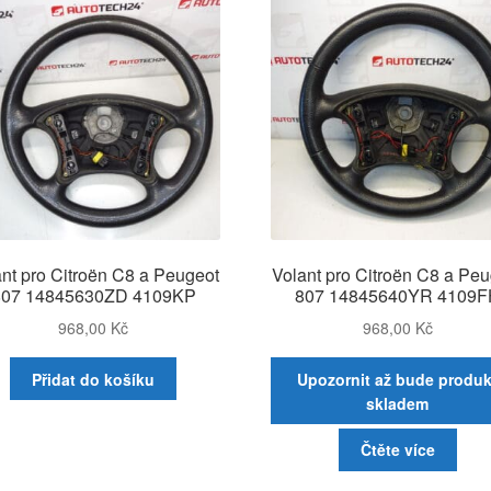
nt pro Citroën C8 a Peugeot
Volant pro Citroën C8 a Pe
807 14845630ZD 4109KP
807 14845640YR 4109F
968,00
Kč
968,00
Kč
Přidat do košíku
Upozornit až bude produk
skladem
Čtěte více