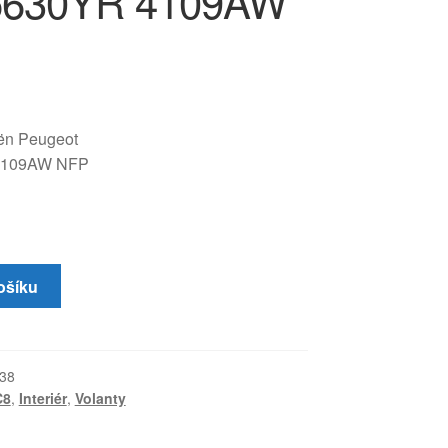
5630YR 4109AW
oën Peugeot
4109AW NFP
ošíku
38
C8
,
Interiér
,
Volanty