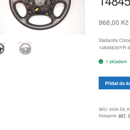
1484
968,00
Kč
Stellantis Citr
14845630YR 
1 skladem
Volant
Přidat do k
Citroën
C8
Peugeot
807
SKU:
9339-E8_K
Kategorie:
807
,
14845630YR
4109AW