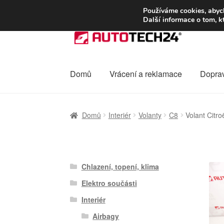
DOPRAVA od 13
Používáme cookies, abych
Další informace o tom, k
Přeskočit
Přejít
na
k
navigaci
obsahu
webu
Domů
Vrácení a reklamace
Dopra
Úvodní stránka
Celosvětová doprava
Dopra
Domů
Interiér
Volanty
C8
Volant Cit
Ochrana osobních údajů
Platby
Pokladna
Chlazení, topení, klima
Elektro součásti
Interiér
Airbagy