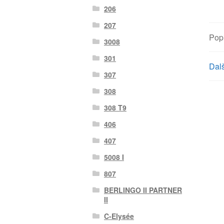
206
207
Pop
3008
301
Dalš
307
308
308 T9
406
407
5008 I
807
BERLINGO II PARTNER
II
C-Elysée