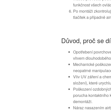
funkčnost všech ovlá
Po montáži zkontroluj
tlačítek a případně a
Důvod, proč se dí
Opotřebení povrchové
vlivem dlouhodobého
Mechanické poškození
neopatrné manipulac
Vliv UV záření a chem
složení), které urychl
Poškození ozdobných 
porucha kontaktního k
demontáži.
Náraz nasazením airb