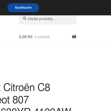
o-pá 9-16 704 494 494
Souhlasím
Hledat:
Hledat
0,00
Kč
0 položek
t Citroën C8
ot 807