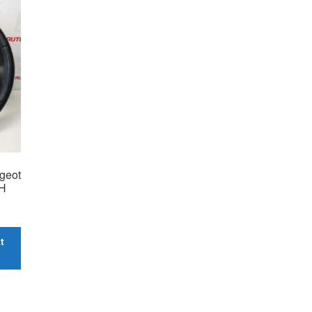
ugeot
H
t