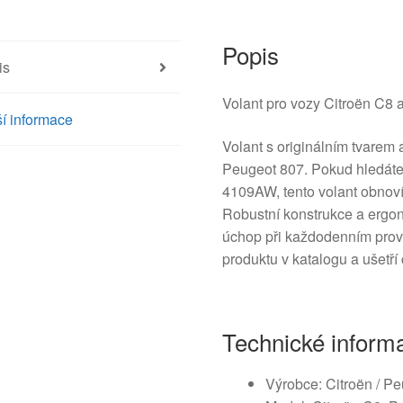
množství
Popis
is
Volant pro vozy Citroën C8
í informace
Volant s originálním tvarem
Peugeot 807. Pokud hledát
4109AW, tento volant obnoví 
Robustní konstrukce a ergono
úchop při každodenním prov
produktu v katalogu a ušetří
Technické inform
Výrobce: Citroën / Pe