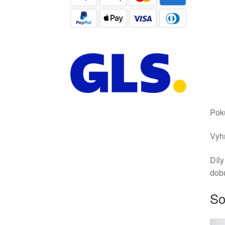
Poku
Vyhr
Díly
dob
So