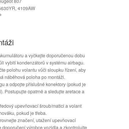
eugeot 807
45630YR, 4109AW
P
táži
akumulátoru a vyčkejte doporučenou dobu
ůli vybití kondenzátorů v systému airbagu.
e polohu volantu vůči sloupku řízení, aby
ná náběhová poloha po montáži.
gu a odpojte příslušné konektory (pokud je
í). Postupujte opatrně a sledujte aretace a
ředový upevňovací šroub/matici a volant
hováku, pokud je třeba.
arovnejte značení, utažení upevňovací
 doporučení výrobce vozidla a zkontrolujte