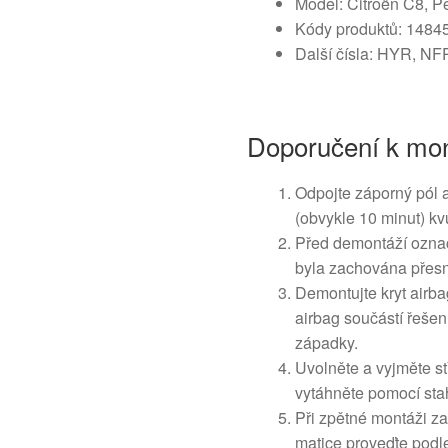
Model: Citroën C8, P
Kódy produktů: 148
Další čísla: HYR, NF
Doporučení k mon
Odpojte záporný pól 
(obvykle 10 minut) kv
Před demontáží označt
byla zachována přes
Demontujte kryt airba
airbag součástí řešen
západky.
Uvolněte a vyjměte st
vytáhněte pomocí sta
Při zpětné montáži z
matice proveďte podle