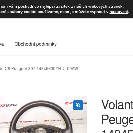
9,-Kč
Volejte p
om vám poskytli co nejlepší zážitek z našich webových stránek.
teré soubory cookie používáme, nebo je můžete vypnout v
nastavení
.
va
Obchodní podmínky
va
Kontakt
Košík
Můj účet
O nás
Obchodní podmínky
roën C8 Peugeot 807 14845630YR 4109AW
Reklamace
Reklamační řád
Vrakoviště Citroën
Volan
Peuge
🔍