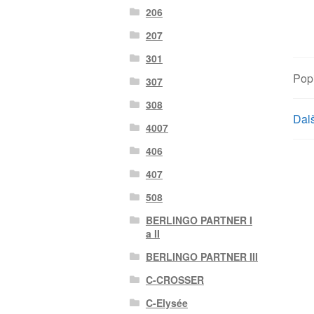
206
207
301
Pop
307
308
Dalš
4007
406
407
508
BERLINGO PARTNER I
a II
BERLINGO PARTNER III
C-CROSSER
C-Elysée