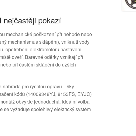
l nejčastěji pokazí
jsou mechanické poškození při nehodě nebo
zený mechanismus sklápění), vniknutí vody
ru, opotřebení elektromotoru nastavení
ístě dveří. Barevné oděrky vznikají při
nebo při častém sklápění do užších
á náhrada pro rychlou opravu. Díky
označení kódů (14009348YJ, 8153FS, EYJC)
a montáž obvykle jednoduchá. Ideální volba
de se vyžaduje spolehlivý elektrický systém