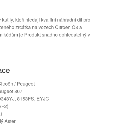
tily, kteří hledají kvalitní náhradní díl pro
eného zrcátka na vozech Citroën C8 a
 kódům je Produkt snadno dohledatelný v
ace
Citroën / Peugeot
eugeot 807
09348YJ, 8153FS, EYJC
+2+2)
a)
ý Aster