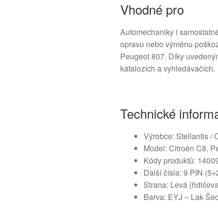
Vhodné pro
Automechaniky i samostatné ku
opravu nebo výměnu poškoz
Peugeot 807. Díky uvedeným
katalozích a vyhledávačích.
Technické inform
Výrobce: Stellantis / 
Model: Citroën C8, P
Kódy produktů: 140
Další čísla: 9 PIN (5
Strana: Levá (řidičov
Barva: EYJ – Lak Šed