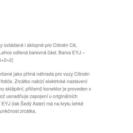
ky ovládané i sklopné pro Citroën C8,
 Lehce odřená barevná část. Barva EYJ –
5+2+2)
 určené jako přímá náhrada pro vozy Citroën
idiče. Zrcátko nabízí elektrické nastavení
ho sklápění, přičemž konektor je proveden v
což usnadňuje zapojení u originálních
í EYJ (lak Šedý Aster) má na krytu lehké
funkčnost zrcátka.