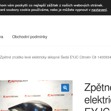
9,-Kč
Volejte p
om vám poskytli co nejlepší zážitek z našich webových stránek.
teré soubory cookie používáme, nebo je můžete vypnout v
nastavení
.
va
Obchodní podmínky
va
Kontakt
Košík
Můj účet
O nás
Obchodní podmínky
Zpětné zrcátko levé elektricky sklopné Šedá EYJC Citroën C8 14009
Reklamace
Reklamační řád
Vrakoviště Citroën
Zpětné
elektr
🔍