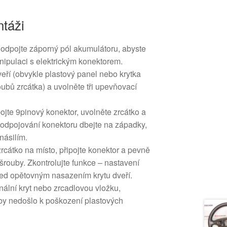
táži
odpojte záporný pól akumulátoru, abyste
anipulaci s elektrickým konektorem.
dveří (obvykle plastový panel nebo krytka
ubů zrcátka) a uvolněte tři upevňovací
ojte 9pinový konektor, uvolněte zrcátko a
 odpojování konektoru dbejte na západky,
násilím.
zrcátko na místo, připojte konektor a pevně
rouby. Zkontrolujte funkce – nastavení
řed opětovným nasazením krytu dveří.
nální kryt nebo zrcadlovou vložku,
aby nedošlo k poškození plastových