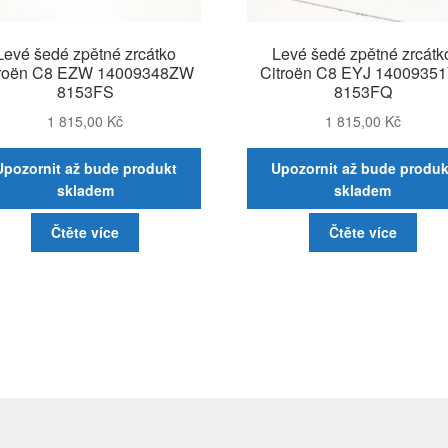
Levé šedé zpětné zrcátko
Levé šedé zpětné zrcátk
troën C8 EZW 14009348ZW
Citroën C8 EYJ 1400935
8153FS
8153FQ
1 815,00
Kč
1 815,00
Kč
Upozornit až bude produkt
Upozornit až bude produk
skladem
skladem
Čtěte více
Čtěte více