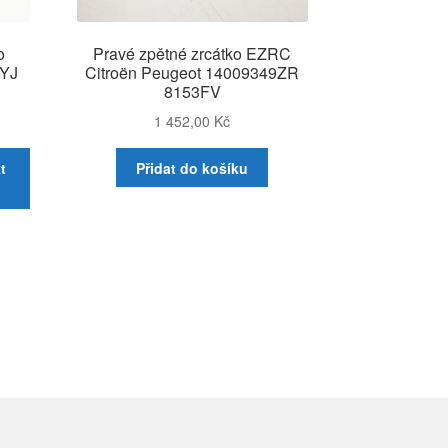
o
Pravé zpětné zrcátko EZRC
1YJ
Citroën Peugeot 14009349ZR
8153FV
1 452,00
Kč
t
Přidat do košíku