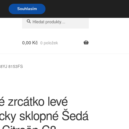
o-pá 9-16 704 494 494
Souhlasím
Hledat:
Hledat
0,00
Kč
0 položek
348YJ 8153FS
 zrcátko levé
icky sklopné Šedá