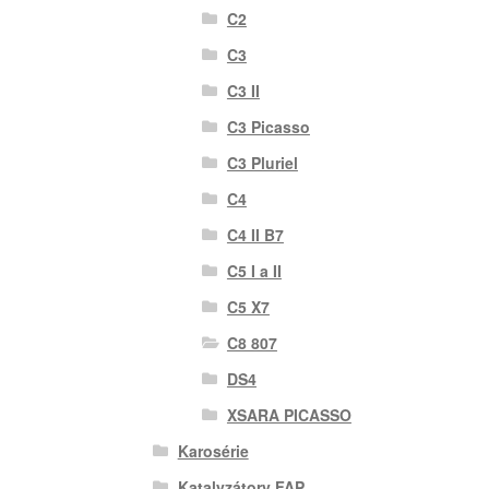
C2
C3
C3 II
C3 Picasso
C3 Pluriel
C4
C4 II B7
C5 I a II
C5 X7
C8 807
DS4
XSARA PICASSO
Karosérie
Katalyzátory FAP