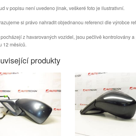
d v popisu není uvedeno jinak, veškeré foto je ilustrativní.
azujeme si právo nahradit objednanou referenci dle výrobce ref
 pocházejí z havarovaných vozidel, jsou pečlivě kontrolovány a
u 12 měsíců.
uvisející produkty