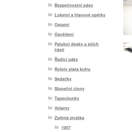
Bezpečnostní pásy
Loketní a hlavové opěrky
Ostatní
Osvětlení
Palubní desky a jejich
části
Řadící páky
Rolety plata kufru
Sedačky
Sluneční clony
Tapecírunky
Volanty
Zpětná zrcátka
1007