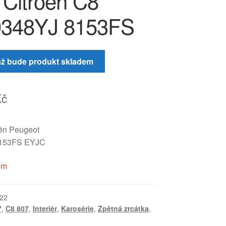
Citroën C8
9348YJ 8153FS
až bude produkt skladem
Kč
oën Peugeot
153FS EYJC
em
22
7
,
C8 807
,
Interiér
,
Karosérie
,
Zpětná zrcátka
,