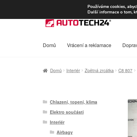
DOPRAVA od 13
Používáme cookies, abych
Další informace o tom, k
Přeskočit
Přejít
na
k
navigaci
obsahu
webu
Domů
Vrácení a reklamace
Dopra
Úvodní stránka
Celosvětová doprava
Dopra
Domů
Interiér
Zpětná zrcátka
C8 807
Ochrana osobních údajů
Platby
Pokladna
Chlazení, topení, klima
Elektro součásti
Interiér
Airbagy