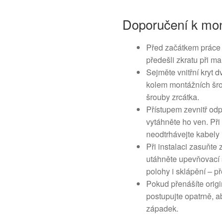
Doporučení k mon
Před začátkem práce 
předešli zkratu při m
Sejměte vnitřní kryt 
kolem montážních šro
šrouby zrcátka.
Přístupem zevnitř odp
vytáhněte ho ven. Při
neodtrhávejte kabely 
Při instalaci zasuňte 
utáhněte upevňovací š
polohy i sklápění – p
Pokud přenášíte origi
postupujte opatrně, 
západek.