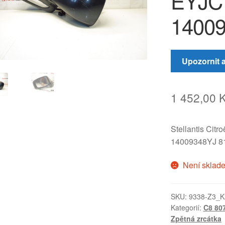
EYJC 
1400
Upozornit 
1 452,00
Stellantis Citr
14009348YJ 8
Není sklad
SKU:
9338-Z3_K
Kategorií:
C8 80
Zpětná zrcátka