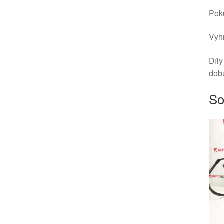
Poku
Vyhr
Díly
dob
So