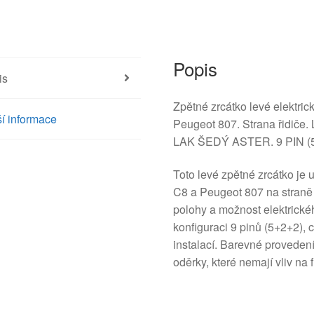
Popis
is
Zpětné zrcátko levé elektric
í informace
Peugeot 807. Strana řidiče.
LAK ŠEDÝ ASTER. 9 PIN (
Toto levé zpětné zrcátko je
C8 a Peugeot 807 na straně ř
polohy a možnost elektrické
konfiguraci 9 pinů (5+2+2), 
instalací. Barevné proveden
oděrky, které nemají vliv na 