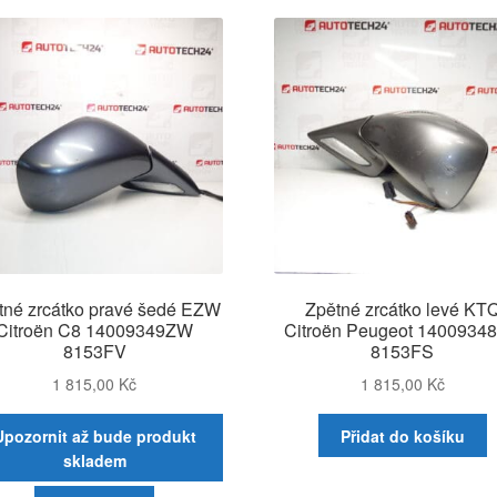
tné zrcátko pravé šedé EZW
Zpětné zrcátko levé KT
Citroën C8 14009349ZW
Citroën Peugeot 1400934
8153FV
8153FS
1 815,00
Kč
1 815,00
Kč
Upozornit až bude produkt
Přidat do košíku
skladem