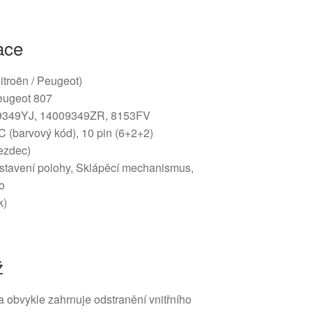
ace
Citroën / Peugeot)
eugeot 807
09349YJ, 14009349ZR, 8153FV
C (barvový kód), 10 pin (6+2+2)
jezdec)
astavení polohy, Sklápěcí mechanismus,
lo
k)
ž
obvykle zahrnuje odstranění vnitřního