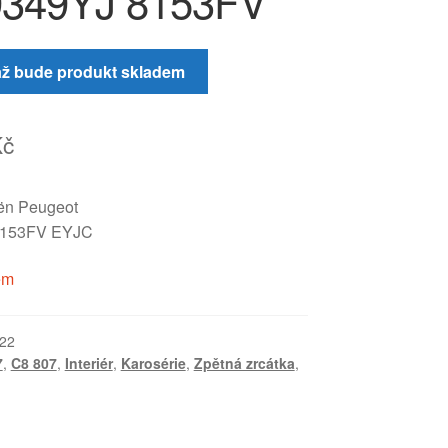
9349YJ 8153FV
až bude produkt skladem
Kč
oën Peugeot
8153FV EYJC
em
22
7
,
C8 807
,
Interiér
,
Karosérie
,
Zpětná zrcátka
,