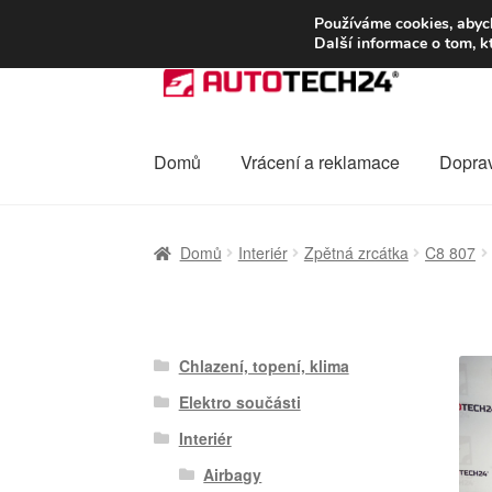
DOPRAVA od 13
Používáme cookies, abych
Další informace o tom, k
Přeskočit
Přejít
na
k
navigaci
obsahu
webu
Domů
Vrácení a reklamace
Dopra
Úvodní stránka
Celosvětová doprava
Dopra
Domů
Interiér
Zpětná zrcátka
C8 807
Ochrana osobních údajů
Platby
Pokladna
Chlazení, topení, klima
Elektro součásti
Interiér
Airbagy