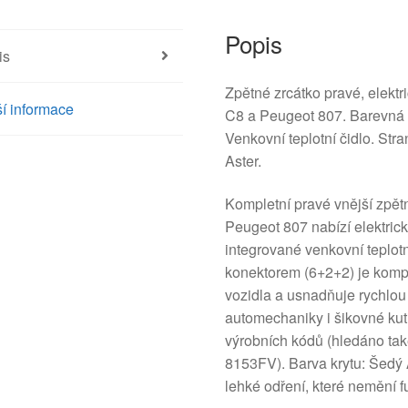
Popis
is
Zpětné zrcátko pravé, elektr
í informace
C8 a Peugeot 807. Barevná č
Venkovní teplotní čidlo. St
Aster.
Kompletní pravé vnější zpět
Peugeot 807 nabízí elektric
integrované venkovní teplotn
konektorem (6+2+2) je komp
vozidla a usnadňuje rychlou
automechaniky i šikovné kutil
výrobních kódů (hledáno t
8153FV). Barva krytu: Šedý 
lehké odření, které nemění f