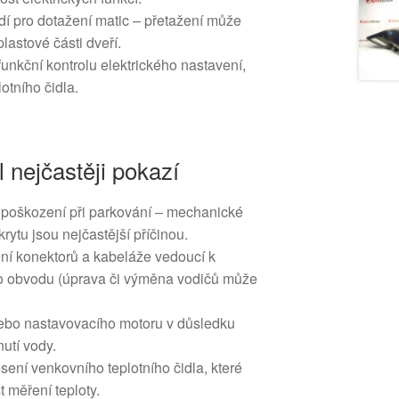
dí pro dotažení matic – přetažení může
lastové části dveří.
unkční kontrolu elektrického nastavení,
otního čidla.
l nejčastěji pokazí
poškození při parkování – mechanické
rytu jsou nejčastější příčinou.
ní konektorů a kabeláže vedoucí k
ho obvodu (úprava či výměna vodičů může
ebo nastavovacího motoru v důsledku
utí vody.
ení venkovního teplotního čidla, které
t měření teploty.