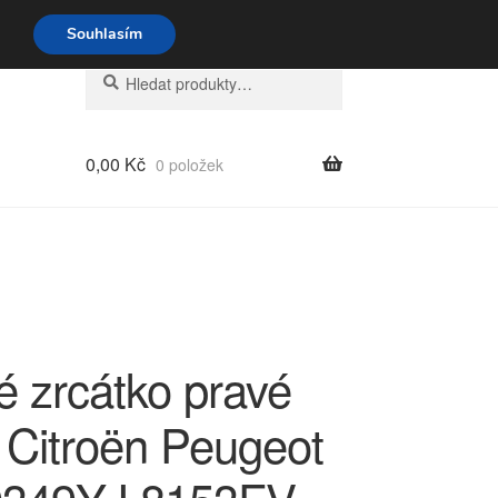
o-pá 9-16 704 494 494
Souhlasím
Hledat:
Hledat
0,00
Kč
0 položek
é zrcátko pravé
Citroën Peugeot