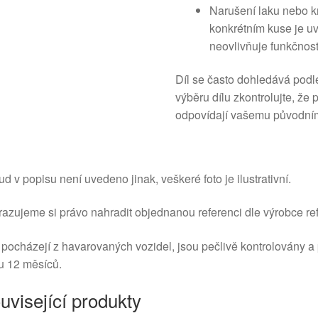
Narušení laku nebo kr
konkrétním kuse je uv
neovlivňuje funkčnost
Díl se často dohledává podl
výběru dílu zkontrolujte, že
odpovídají vašemu původním
d v popisu není uvedeno jinak, veškeré foto je ilustrativní.
azujeme si právo nahradit objednanou referenci dle výrobce ref
 pocházejí z havarovaných vozidel, jsou pečlivě kontrolovány a
u 12 měsíců.
uvisející produkty