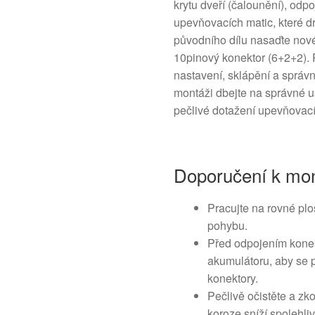
krytu dveří (čalounění), odpo
upevňovacích matic, které dr
původního dílu nasaďte nové
10pinový konektor (6+2+2). P
nastavení, sklápění a správn
montáži dbejte na správné us
pečlivé dotažení upevňovací
Doporučení k mon
Pracujte na rovné plo
pohybu.
Před odpojením konekt
akumulátoru, aby se p
konektory.
Pečlivě očistěte a zk
koroze sníží spolehliv