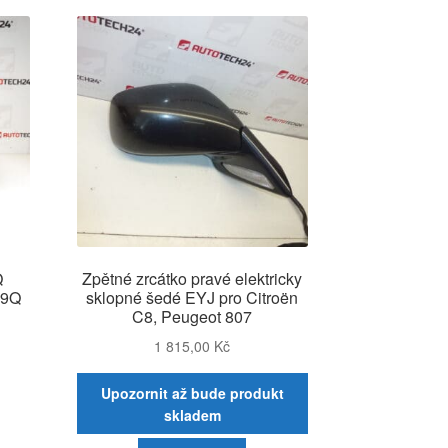
Q
Zpětné zrcátko pravé elektricky
89Q
sklopné šedé EYJ pro Citroën
C8, Peugeot 807
1 815,00
Kč
Upozornit až bude produkt
skladem