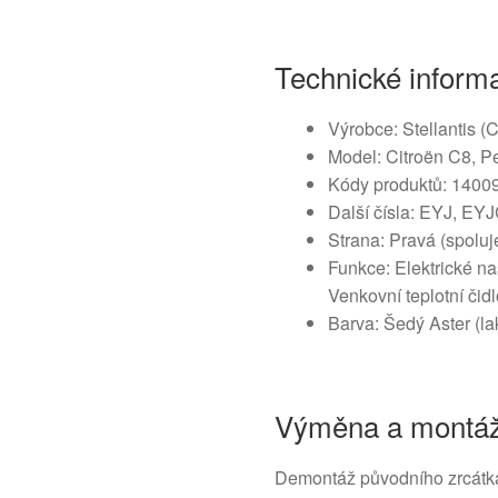
Technické inform
Výrobce: Stellantis (
Model: Citroën C8, P
Kódy produktů: 140
Další čísla: EYJ, EYJ
Strana: Pravá (spolu
Funkce: Elektrické n
Venkovní teplotní čid
Barva: Šedý Aster (la
Výměna a montá
Demontáž původního zrcátka 