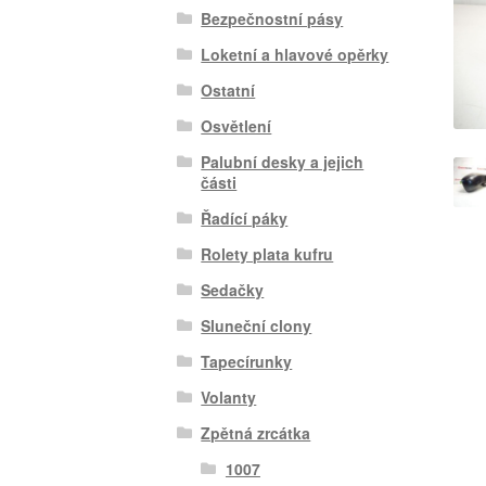
Bezpečnostní pásy
Loketní a hlavové opěrky
Ostatní
Osvětlení
Palubní desky a jejich
části
Řadící páky
Rolety plata kufru
Sedačky
Sluneční clony
Tapecírunky
Volanty
Zpětná zrcátka
1007