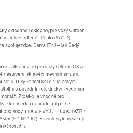
icky ovládané i sklopné, pro vozy Citroën
ást lehce odřená. 10 pin (6+2+2).
rana spolujezdce. Barva EYJ – lak Šedý
né zrcátko určené pro vozy Citroën C8 a
ké nastavení, sklápěcí mechanismus a
í čidlo. Díky konstrukci s 10pinovým
atibilní s původním elektrickým vedením
 montáž. Zrcátko je vhodné pro
y, kteří hledají náhradní díl podle
aké pod kódy 14009349YJ / 14009349ZR /
Aster (EYJ/EYJC). Povrch krytu vykazuje
unkčnost dílu.