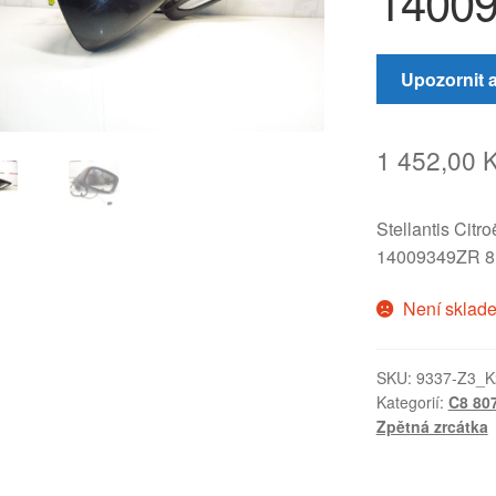
1400
Upozornit 
1 452,00
Stellantis Citr
14009349ZR 
Není sklad
SKU:
9337-Z3_K
Kategorií:
C8 80
Zpětná zrcátka