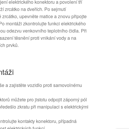
jení elektrického konektoru a povolení tří
ží zrcátko na dveřích. Po sejmutí
 zrcátko, upevněte matice a znovu připojte
o montáži zkontrolujte funkci elektrického
ou odezvu venkovního teplotního čidla. Při
azení těsnění proti vnikání vody a na
ch prvků.
táži
še a zajistěte vozidlo proti samovolnému
orů můžete pro jistotu odpojit záporný pól
ředešlo zkratu při manipulaci s elektrickými
ontrolujte kontakty konektoru, případná
ost elektrických funkcí.