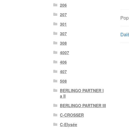
206
207
Pop
301
307
Dalš
308
4007
406
407
508
BERLINGO PARTNER I
a II
BERLINGO PARTNER III
C-CROSSER
C-Elysée