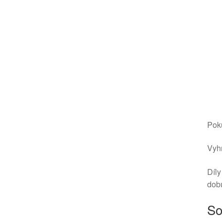
Poku
Vyhr
Díly
dob
So