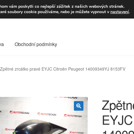
9,-Kč
Volejte p
om vám poskytli co nejlepší zážitek z našich webových stránek.
teré soubory cookie používáme, nebo je můžete vypnout v
nastavení
.
va
Obchodní podmínky
va
Kontakt
Košík
Můj účet
O nás
Obchodní podmínky
Zpětné zrcátko pravé EYJC Citroën Peugeot 14009349YJ 8153FV
Reklamace
Reklamační řád
Vrakoviště Citroën
Zpětn
EYJC 
🔍