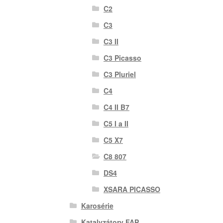
C2
C3
C3 II
C3 Picasso
C3 Pluriel
C4
C4 II B7
C5 I a II
C5 X7
C8 807
DS4
XSARA PICASSO
Karosérie
Katalyzátory FAP