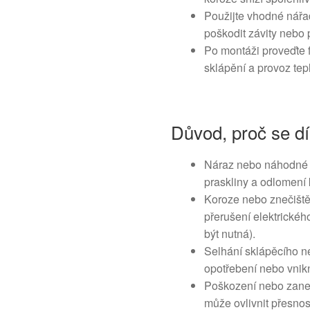
Použijte vhodné nářa
poškodit závity nebo p
Po montáži proveďte f
sklápění a provoz tepl
Důvod, proč se dí
Náraz nebo náhodné 
praskliny a odlomení k
Koroze nebo znečiště
přerušení elektrické
být nutná).
Selhání sklápěcího n
opotřebení nebo vnikn
Poškození nebo zanes
může ovlivnit přesnos