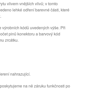
ytu vlivem vnějších vlivů; v tomto
edeno lehké odření barevné části, které
.
e výrobních kódů uvedených výše. Při
 počet pinů konektoru a barvový kód
u zrcátku.
erení nahrazující.
 poskytujeme na ně záruku funkčnosti po