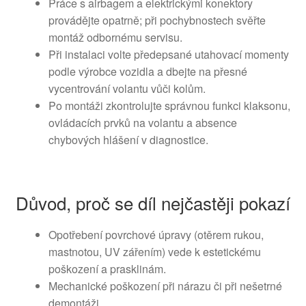
Práce s airbagem a elektrickými konektory
provádějte opatrně; při pochybnostech svěřte
montáž odbornému servisu.
Při instalaci volte předepsané utahovací momenty
podle výrobce vozidla a dbejte na přesné
vycentrování volantu vůči kolům.
Po montáži zkontrolujte správnou funkci klaksonu,
ovládacích prvků na volantu a absence
chybových hlášení v diagnostice.
Důvod, proč se díl nejčastěji pokazí
Opotřebení povrchové úpravy (otěrem rukou,
mastnotou, UV zářením) vede k estetickému
poškození a prasklinám.
Mechanické poškození při nárazu či při nešetrné
demontáži.