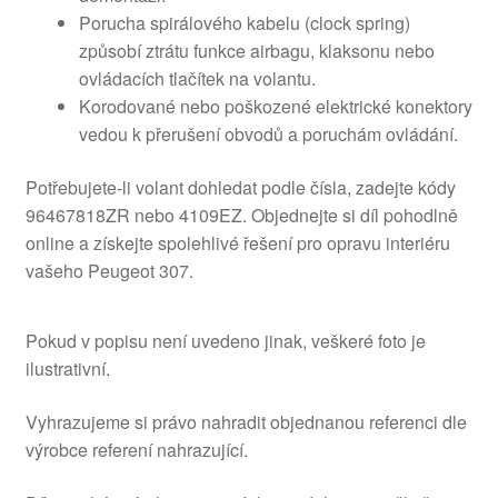
Porucha spirálového kabelu (clock spring)
způsobí ztrátu funkce airbagu, klaksonu nebo
ovládacích tlačítek na volantu.
Korodované nebo poškozené elektrické konektory
vedou k přerušení obvodů a poruchám ovládání.
Potřebujete-li volant dohledat podle čísla, zadejte kódy
96467818ZR nebo 4109EZ. Objednejte si díl pohodlně
online a získejte spolehlivé řešení pro opravu interiéru
vašeho Peugeot 307.
Pokud v popisu není uvedeno jinak, veškeré foto je
ilustrativní.
Vyhrazujeme si právo nahradit objednanou referenci dle
výrobce referení nahrazující.