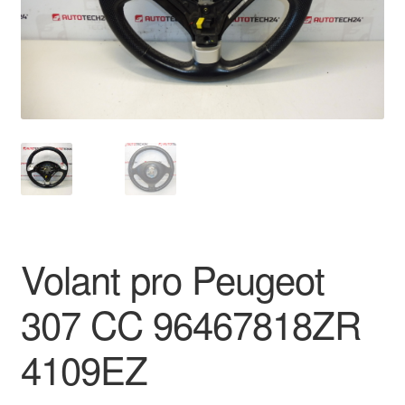
O nás
Obchodní podmínky
Ochrana osobních údajů
Platby
Pokladna
Volant pro Peugeot
Reklamace
307 CC 96467818ZR
Reklamační řád
4109EZ
Vrakoviště Citroën