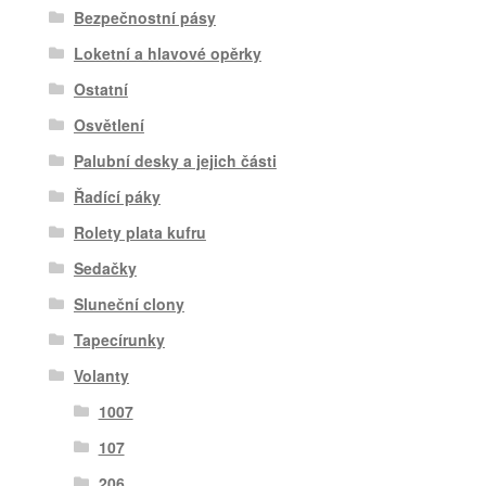
Bezpečnostní pásy
Loketní a hlavové opěrky
Ostatní
Osvětlení
Palubní desky a jejich části
Řadící páky
Rolety plata kufru
Sedačky
Sluneční clony
Tapecírunky
Volanty
1007
107
206