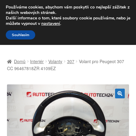
DOPRAVA od 139,-Kč
Používáme cookies, abychom vám poskytli co nejlepší zážitek z
našich webových stránek.
Volejte po-pá 9-16 704 494 494
Další informace o tom, které soubory cookie používáme, nebo je
můžete vypnout v
nastavení
.
Přeskočit
Přejít
Menu
Souhlasím
na
k
navigaci
obsahu
Úvodní stránka
webu
Domů
Interiér
Volanty
307
Volant pro Peugeot 307
Celosvětová doprava
CC 96467818ZR 4109EZ
Doprava
Kontakt
🔍
Košík
Můj účet