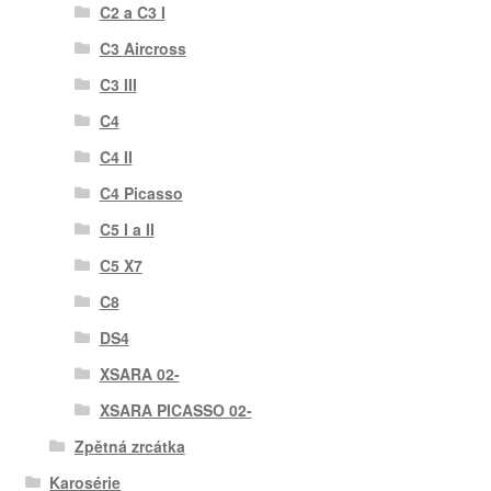
C2 a C3 I
C3 Aircross
C3 III
C4
C4 II
C4 Picasso
C5 I a II
C5 X7
C8
DS4
XSARA 02-
XSARA PICASSO 02-
Zpětná zrcátka
Karosérie