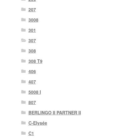
207
3008
301
307
308
308 T9
406
407
5008 I
807
BERLINGO II PARTNER II
C-Elysée
C1