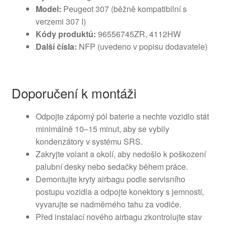
Model:
Peugeot 307 (běžně kompatibilní s
verzemi 307 I)
Kódy produktů:
96556745ZR, 4112HW
Další čísla:
NFP (uvedeno v popisu dodavatele)
Doporučení k montáži
Odpojte záporný pól baterie a nechte vozidlo stát
minimálně 10–15 minut, aby se vybily
kondenzátory v systému SRS.
Zakryjte volant a okolí, aby nedošlo k poškození
palubní desky nebo sedačky během práce.
Demontujte kryty airbagu podle servisního
postupu vozidla a odpojte konektory s jemností,
vyvarujte se nadměrného tahu za vodiče.
Před instalací nového airbagu zkontrolujte stav