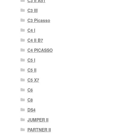
C3 II A51
C3 III
C3 Picasso
C4 I
C4 II B7
C4 PICASSO
C5 I
C5 II
C5 X7
C6
C8
DS4
JUMPER II
PARTNER II