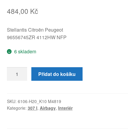
484,00
Kč
Stellantis Citroën Peugeot
96556745ZR 4112HW NFP
6 skladem
Airbag
Přidat do košíku
volantu
Peugeot
307
96556745ZR
SKU:
6106-H20_K10 M4819
Kategorie:
307 I
,
Airbagy
,
Interiér
4112HW
množství