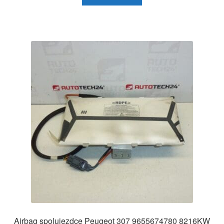
Airbag spolujezdce Peugeot 307 9655674780 8216KW