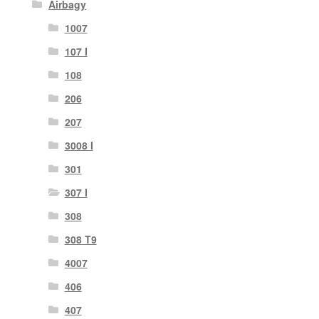
Airbagy
1007
107 I
108
206
207
3008 I
301
307 I
308
308 T9
4007
406
407