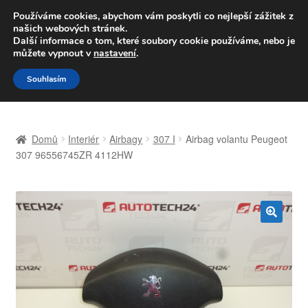
DOPRAVA od 139,-Kč
Používáme cookies, abychom vám poskytli co nejlepší zážitek z
našich webových stránek.
Volejte po-pá 9-16 704 494 494
Další informace o tom, které soubory cookie používáme, nebo je
můžete vypnout v
nastavení
.
Přeskočit
Přejít
Menu
Souhlasím
na
k
navigaci
obsahu
Úvodní stránka
webu
Domů
Interiér
Airbagy
307 I
Airbag volantu Peugeot
Celosvětová doprava
307 96556745ZR 4112HW
Doprava
Kontakt
🔍
Košík
Můj účet