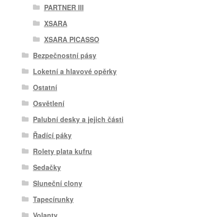
PARTNER III
XSARA
XSARA PICASSO
Bezpečnostní pásy
Loketní a hlavové opěrky
Ostatní
Osvětlení
Palubní desky a jejich části
Řadící páky
Rolety plata kufru
Sedačky
Sluneční clony
Tapecírunky
Volanty