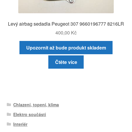
Levý airbag sedadla Peugeot 307 9660196777 8216LR
400,00
Kč
Upozornit až bude produkt skladem
Čtěte více
Chlazení, topení, klima
Elektro součásti
Interiér