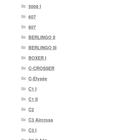
5008 I
607
807
BERLINGO II
BERLINGO III
BOXER I
C-CROSSER
C-Elysée
C1 I
C1 II
C2
C3 Aircross
C3 I