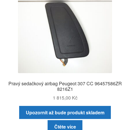
Pravý sedačkový airbag Peugeot 307 CC 96457586ZR
8216Z1
1 815,00
Kč
Upozornit až bude produkt skladem
Čtěte více