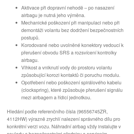
Aktivace při dopravní nehodě – po nasazení
airbagu je nutná jeho výměna.
Mechanické poškození při manipulaci nebo při
demontáži volantu bez dodržení bezpečnostních
postupů.
Korodované nebo uvolněné konektory vedoucí k
přerušení obvodu SRS a rozsvícení kontrolky
airbagu.
Vlhkost a vniknutí vody do prostoru volantu
způsobující korozi kontaktů či poruchu modulu.
Opotřebení nebo poškození spirálového kabelu
(clockspring), které způsobuje přerušení signálu
mezi airbagem a řídicí jednotkou.
Hledání podle referenčního čísla (96556745ZR,
4112HW) výrazně zrychlí nalezení správného dílu pro
konkrétní verzi vozu. Náhradní airbag vždy instalujte v
souladu s bezpečnostními předpisy a servisním