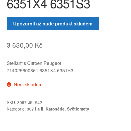
6351X4 6351S3
Upozornit až bude produkt skladem
3 630,00
Kč
Stellantis Citroën Peugeot
714025600861 6351X4 6351S3
Není skladem
SKU:
3097-J5_K42
Kategorie:
307 I a II
,
Karosérie
,
Světlomety