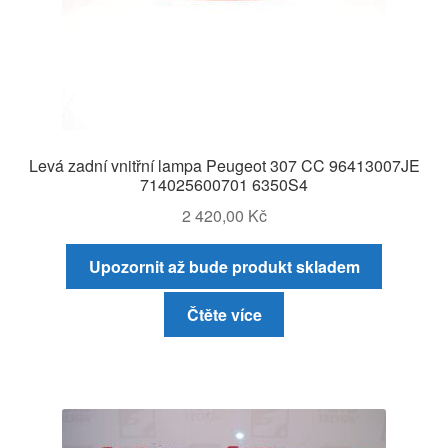
Levá zadní vnitřní lampa Peugeot 307 CC 96413007JE
714025600701 6350S4
2 420,00
Kč
Upozornit až bude produkt skladem
Čtěte více