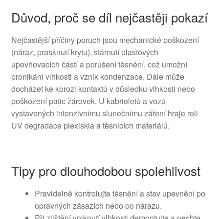
Důvod, proč se díl nejčastěji pokazí
Nejčastější příčiny poruch jsou mechanické poškození
(náraz, prasknutí krytu), stárnutí plastových
upevňovacích částí a porušení těsnění, což umožní
pronikání vlhkosti a vznik kondenzace. Dále může
docházet ke korozi kontaktů v důsledku vlhkosti nebo
poškození patic žárovek. U kabrioletů a vozů
vystavených intenzivnímu slunečnímu záření hraje roli
UV degradace plexiskla a těsnicích materiálů.
Tipy pro dlouhodobou spolehlivost
Pravidelně kontrolujte těsnění a stav upevnění po
opravných zásazích nebo po nárazu.
Při zjištění vniknutí vlhkosti demontujte a nechte