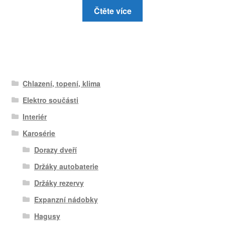
Čtěte více
Chlazení, topení, klima
Elektro součásti
Interiér
Karosérie
Dorazy dveří
Držáky autobaterie
Držáky rezervy
Expanzní nádobky
Hagusy