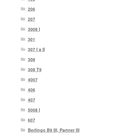
206
207
3008 I
301
307 I a II
308
308 T9
4007
406
407
5008 I
607
Berlingo B9 III, Partner III