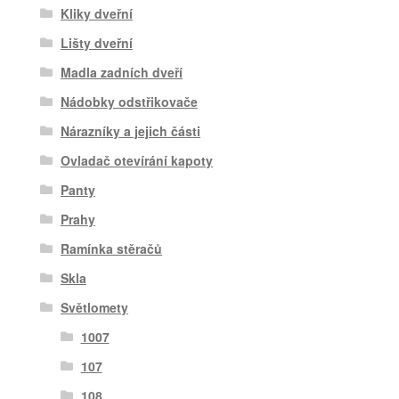
Kliky dveřní
Lišty dveřní
Madla zadních dveří
Nádobky odstřikovače
Nárazníky a jejich části
Ovladač otevírání kapoty
Panty
Prahy
Ramínka stěračů
Skla
Světlomety
1007
107
108