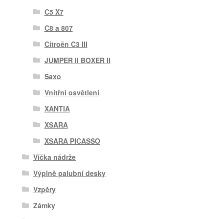
C5 X7
C8 a 807
Citroën C3 III
JUMPER II BOXER II
Saxo
Vnitřní osvětlení
XANTIA
XSARA
XSARA PICASSO
Víčka nádrže
Výplně palubní desky
Vzpěry
Zámky