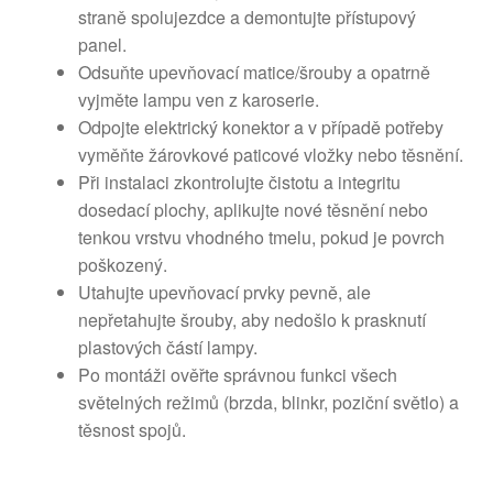
straně spolujezdce a demontujte přístupový
panel.
Odsuňte upevňovací matice/šrouby a opatrně
vyjměte lampu ven z karoserie.
Odpojte elektrický konektor a v případě potřeby
vyměňte žárovkové paticové vložky nebo těsnění.
Při instalaci zkontrolujte čistotu a integritu
dosedací plochy, aplikujte nové těsnění nebo
tenkou vrstvu vhodného tmelu, pokud je povrch
poškozený.
Utahujte upevňovací prvky pevně, ale
nepřetahujte šrouby, aby nedošlo k prasknutí
plastových částí lampy.
Po montáži ověřte správnou funkci všech
světelných režimů (brzda, blinkr, poziční světlo) a
těsnost spojů.