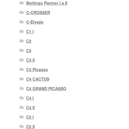
Berlingo Partner I a II
C-CROSSER
C-Elysée
C1 I
C2
C3
C3 II
C3 Picasso
C4 CACTUS
C4 GRAND PICASSO
C4 I
C4 II
C5 I
C5 II