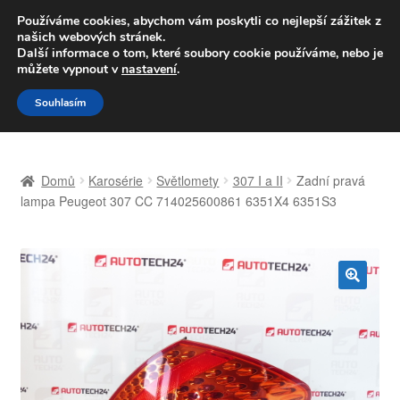
DOPRAVA od 139,-Kč
Používáme cookies, abychom vám poskytli co nejlepší zážitek z
našich webových stránek.
Volejte po-pá 9-16 704 494 494
Další informace o tom, které soubory cookie používáme, nebo je
můžete vypnout v
nastavení
.
Přeskočit
Přejít
Menu
Souhlasím
na
k
navigaci
obsahu
Úvodní stránka
webu
Domů
Karosérie
Světlomety
307 I a II
Zadní pravá
Celosvětová doprava
lampa Peugeot 307 CC 714025600861 6351X4 6351S3
Doprava
Kontakt
🔍
Košík
Můj účet