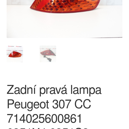
O nás
Obchodní podmínky
Ochrana osobních údajů
Platby
Pokladna
Zadní pravá lampa
Reklamace
Peugeot 307 CC
Reklamační řád
714025600861
Vrakoviště Citroën