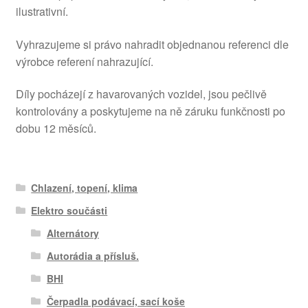
ilustrativní.
Vyhrazujeme si právo nahradit objednanou referenci dle
výrobce referení nahrazující.
Díly pocházejí z havarovaných vozidel, jsou pečlivě
kontrolovány a poskytujeme na ně záruku funkčnosti po
dobu 12 měsíců.
Chlazení, topení, klima
Elektro součásti
Alternátory
Autorádia a přísluš.
BHI
Čerpadla podávací, sací koše