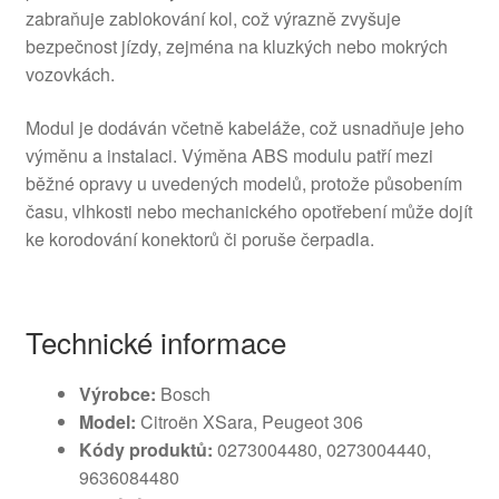
zabraňuje zablokování kol, což výrazně zvyšuje
bezpečnost jízdy, zejména na kluzkých nebo mokrých
vozovkách.
Modul je dodáván včetně kabeláže, což usnadňuje jeho
výměnu a instalaci. Výměna ABS modulu patří mezi
běžné opravy u uvedených modelů, protože působením
času, vlhkosti nebo mechanického opotřebení může dojít
ke korodování konektorů či poruše čerpadla.
Technické informace
Výrobce:
Bosch
Model:
Citroën XSara, Peugeot 306
Kódy produktů:
0273004480, 0273004440,
9636084480