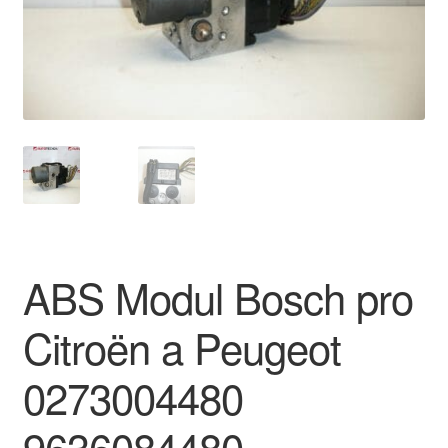
O nás
Obchodní podmínky
Ochrana osobních údajů
Platby
Pokladna
ABS Modul Bosch pro
Reklamace
Citroën a Peugeot
Reklamační řád
0273004480
Vrakoviště Citroën
9636084480