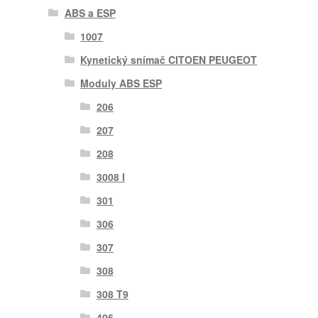
ABS a ESP
1007
Kynetický snímač CITOEN PEUGEOT
Moduly ABS ESP
206
207
208
3008 I
301
306
307
308
308 T9
406