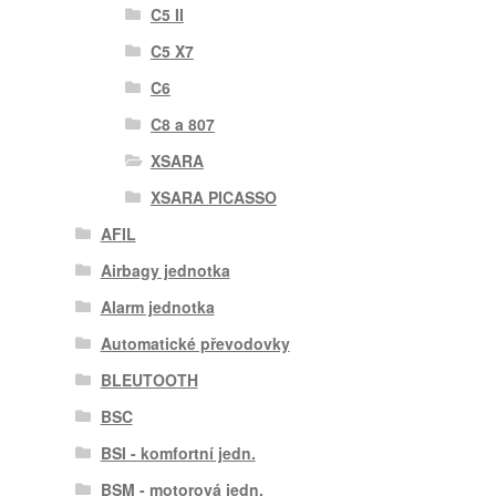
C5 II
C5 X7
C6
C8 a 807
XSARA
XSARA PICASSO
AFIL
Airbagy jednotka
Alarm jednotka
Automatické převodovky
BLEUTOOTH
BSC
BSI - komfortní jedn.
BSM - motorová jedn.