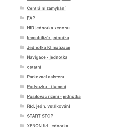
Centrální zamykání
FAP
HID jednotka xenonu
Immobilizér jednotka
Jednotka Klimatizace
Navigace - jednotka
ostatní
Parkovací asistent
Podvozku - tlumení
Posilovač řízení - jednotka
Říd. jedn. vstřikování
START STOP
XENON říd. jednotka