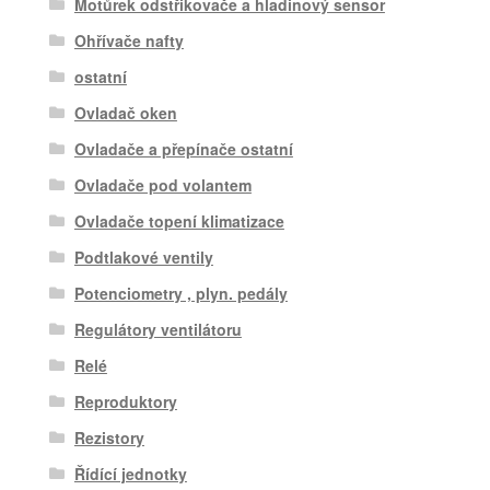
Motůrek odstřikovače a hladinový sensor
Ohřívače nafty
ostatní
Ovladač oken
Ovladače a přepínače ostatní
Ovladače pod volantem
Ovladače topení klimatizace
Podtlakové ventily
Potenciometry , plyn. pedály
Regulátory ventilátoru
Relé
Reproduktory
Rezistory
Řídící jednotky