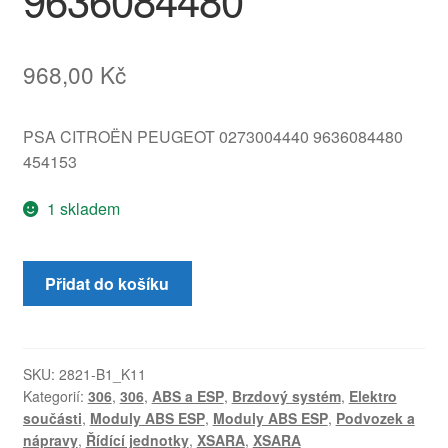
968,00
Kč
PSA CITROËN PEUGEOT 0273004440 9636084480
454153
1 skladem
ABS
Přidat do košíku
Modul
Bosch
pro
Citroën
SKU:
2821-B1_K11
Kategorií:
306
,
306
,
ABS a ESP
,
Brzdový systém
,
Elektro
a
součásti
,
Moduly ABS ESP
,
Moduly ABS ESP
,
Podvozek a
Peugeot
nápravy
,
Řídící jednotky
,
XSARA
,
XSARA
0273004480