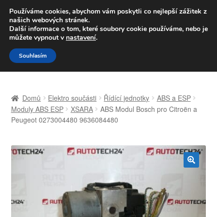
DOPRAVA od 139,-Kč
Používáme cookies, abychom vám poskytli co nejlepší zážitek z
našich webových stránek.
Volejte po-pá 9-16 704 494 494
Další informace o tom, které soubory cookie používáme, nebo je
můžete vypnout v
nastavení
.
Přeskočit
Přejít
Menu
Souhlasím
na
k
navigaci
obsahu
Úvodní stránka
webu
Domů
Elektro součásti
Řídící jednotky
ABS a ESP
Celosvětová doprava
Moduly ABS ESP
XSARA
ABS Modul Bosch pro Citroën a
Peugeot 0273004480 9636084480
Doprava
Kontakt
🔍
Košík
Můj účet