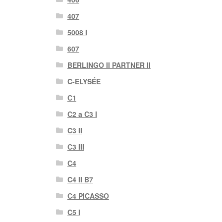
407
5008 I
607
BERLINGO II PARTNER II
C-ELYSÉE
C1
C2 a C3 I
C3 II
C3 III
C4
C4 II B7
C4 PICASSO
C5 I