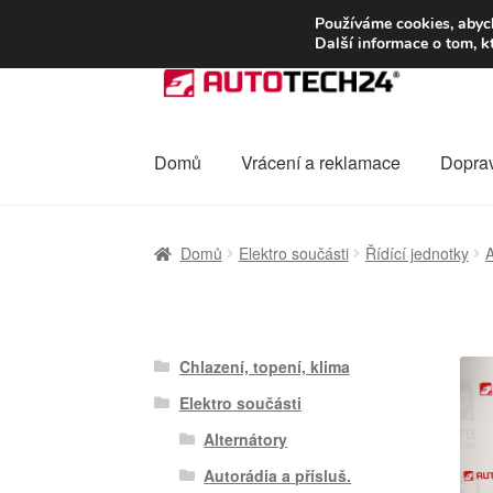
DOPRAVA od 13
Používáme cookies, abych
Další informace o tom, k
Přeskočit
Přejít
na
k
navigaci
obsahu
webu
Domů
Vrácení a reklamace
Dopra
Úvodní stránka
Celosvětová doprava
Dopra
Domů
Elektro součásti
Řídící jednotky
Ochrana osobních údajů
Platby
Pokladna
Chlazení, topení, klima
Elektro součásti
Alternátory
Autorádia a přísluš.