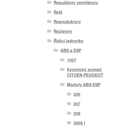
Regulátory ventilátoru
Relé
Reproduktory
Rezistory
Řídící jednotky
ABS a ESP
1007
Kynetický snímač
CITOEN PEUGEOT
Moduly ABS ESP
206
207
208
3008 I