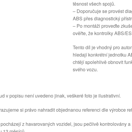
těsnost všech spojů.
– Doporučuje se provést dia
ABS přes diagnostický příst
– Po montáži proveďte zkuš
ověřte, že kontrolky ABS/ES
Tento díl je vhodný pro auto
hledají konkrétní jednotku 
chtějí spolehlivě obnovit fu
svého vozu.
d v popisu není uvedeno jinak, veškeré foto je ilustrativní.
azujeme si právo nahradit objednanou referenci dle výrobce ref
 pocházejí z havarovaných vozidel, jsou pečlivě kontrolovány a
u 12 měsíců.