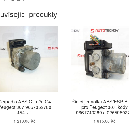
uvisející produkty
Čerpadlo ABS Citroën C4
Řídicí jednotka ABS/ESP B
Peugeot 307 9657352780
pro Peugeot 307, kódy
4541J1
9661740280 a 02659503
1 210,00
Kč
1 815,00
Kč