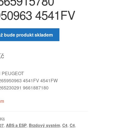
665915780
950963 4541FV
až bude produkt skladem
Kč
N PEUGEOT
265950963 4541FV 4541FW
265230291 9661887180
em
_K6
07
,
ABS a ESP
,
Brzdový systém
,
C4
,
C4
,