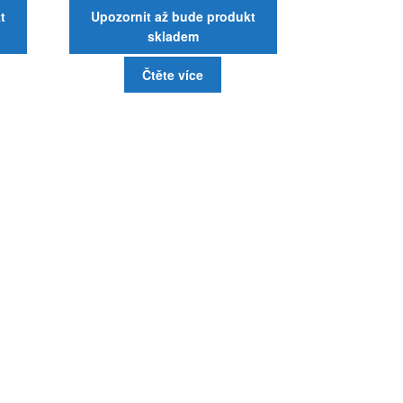
t
Upozornit až bude produkt
skladem
Čtěte více