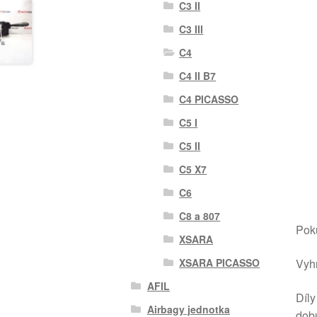
C3 II
C3 III
C4
C4 II B7
C4 PICASSO
C5 I
C5 II
C5 X7
C6
C8 a 807
Poku
XSARA
Vyhr
XSARA PICASSO
AFIL
Díly
Airbagy jednotka
dob