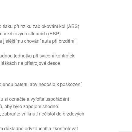
 tlaku při riziku zablokování kol (ABS)
zu v krizových situacích (ESP)
 jistějšímu chování auta při brzdění i
dnou jednotku při svícení kontrolek
áškách na přístrojové desce
jenou baterii, aby nedošlo k poškození
u si označte a vyfoťte uspořádání
ů, aby bylo zapojení shodné.
í, zabraňte vniknutí nečistot do brzdových
ém důkladně odvzdušnit a zkontrolovat