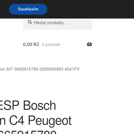
o-pá 9-16 704 494 494
Souhlasím
Hledat:
Hledat
0,00
Kč
0 položek
geot 307 9665915780 0265950963 4541FV
ESP Bosch
ën C4 Peugeot