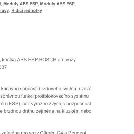
i
,
Moduly ABS ESP
,
Moduly ABS ESP
,
ravy
,
Řídící jednotky
S , kostka ABS ESP BOSCH pro vozy
307
klíčovou součástí brzdového systému vozů
e správnou funkci protiblokovacího systému
ému (ESP), což výrazně zvyšuje bezpečnost
acuje brzdnou dráhu zejména na kluzkém nebo
ný zejména pro vozy Citroën C4 a Peugeot