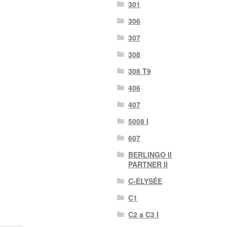
301
306
307
308
308 T9
406
407
5008 I
607
BERLINGO II
PARTNER II
C-ELYSÉE
C1
C2 a C3 I