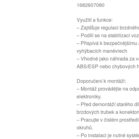
1682607080
Využití a funkce:
– Zajišťuje regulaci brzdného
– Podílí se na stabilizaci vo
– Přispívá k bezpečnějšímu a
vyhýbacích manévrech
– Vhodné jako náhrada za va
ABS/ESP nebo chybových hl
Doporučení k montáži:
– Montáž provádějte na odpo
elektroniky.
– Před demontáží starého díl
brzdových trubek a konektor
– Pracujte v čistém prostřed
okruhů.
– Po instalaci je nutné syst