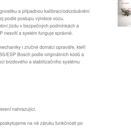
gnostiku a případnou kalibraci/odvzdušnění
roj podle postupu výrobce vozu.
ební jízdu v bezpečných podmínkách a
P nesvítí a systém funguje správně.
mechaniky i zručné domácí opraváře, kteří
ABS/ESP Bosch podle originálních kódů a
nkci brzdového a stabilizačního systému
erení nahrazující.
 poskytujeme na ně záruku funkčnosti po