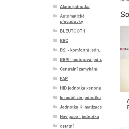
Alarm jednotka
So
Automatické
převodovky
BLEUTOOTH
BSC
BSI - komfortní jedn.
BSM - motorová jedn.
Centrální zamykání
FAP
HID jednotka xenonu
Immobilizér jednotka
Jednotka Klimatizace
Navigace - jednotka
ostatní