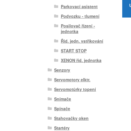
Parkovací asistent
Podvozku - tlumení
Posilovač řízení -
jednotka
Říd. jedn. vstřikování
START STOP
XENON říd. jednotka
Senzory
Servomotory elktr.
Servomotůrky topení
Snímače
Spínače
Stahovačky oken
Startéry