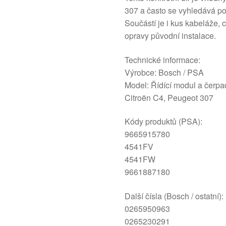
307 a často se vyhledává po
Součástí je i kus kabeláže,
opravy původní instalace.
Technické informace:
Výrobce: Bosch / PSA
Model: Řídící modul a čerp
Citroën C4, Peugeot 307
Kódy produktů (PSA):
9665915780
4541FV
4541FW
9661887180
Další čísla (Bosch / ostatní):
0265950963
0265230291