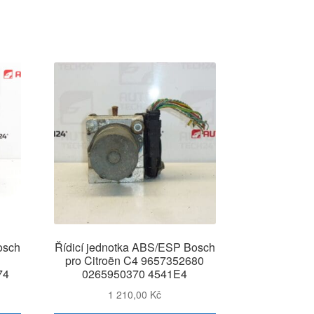
osch
Řídicí jednotka ABS/ESP Bosch
pro Citroën C4 9657352680
74
0265950370 4541E4
1 210,00
Kč