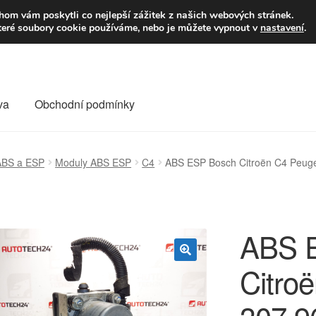
9,-Kč
Volejte p
om vám poskytli co nejlepší zážitek z našich webových stránek.
teré soubory cookie používáme, nebo je můžete vypnout v
nastavení
.
va
Obchodní podmínky
va
Kontakt
Košík
Můj účet
O nás
Obchodní podmínky
ABS a ESP
Moduly ABS ESP
C4
ABS ESP Bosch Citroën C4 Peu
Reklamace
Reklamační řád
Vrakoviště Citroën
ABS 
Citro
🔍