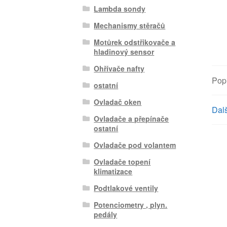
Lambda sondy
Mechanismy stěračů
Motůrek odstřikovače a
hladinový sensor
Ohřívače nafty
Pop
ostatní
Ovladač oken
Dalš
Ovladače a přepínače
ostatní
Ovladače pod volantem
Ovladače topení
klimatizace
Podtlakové ventily
Potenciometry , plyn.
pedály