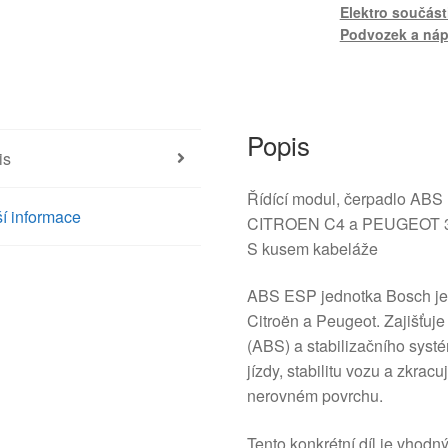
Elektro součást
Podvozek a náp
Popis
is
Řídící modul, čerpadlo AB
í informace
CITROEN C4 a PEUGEOT 
S kusem kabeláže
ABS ESP jednotka Bosch je 
Citroën a Peugeot. Zajišťuj
(ABS) a stabilizačního syst
jízdy, stabilitu vozu a zkr
nerovném povrchu.
Tento konkrétní díl je vhod