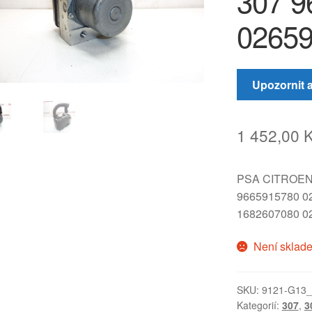
307 9
0265
Upozornit 
1 452,00
PSA CITROE
9665915780 0
1682607080 0
Není sklad
SKU:
9121-G13
Kategorií:
307
,
3