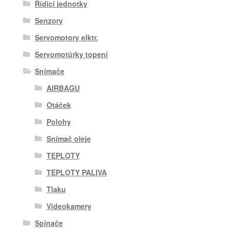
Řídící jednotky
Senzory
Servomotory elktr.
Servomotůrky topení
Snímače
AIRBAGU
Otáček
Polohy
Snímač oleje
TEPLOTY
TEPLOTY PALIVA
Tlaku
Videokamery
Spínače