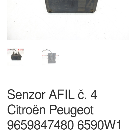
O nás
Obchodní podmínky
Ochrana osobních údajů
Platby
Pokladna
Senzor AFIL č. 4
Reklamace
Citroën Peugeot
Reklamační řád
9659847480 6590W1
Vrakoviště Citroën