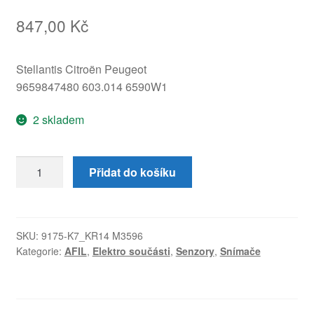
847,00
Kč
Stellantis Citroën Peugeot
9659847480 603.014 6590W1
2 skladem
Senzor
Přidat do košíku
AFIL
č.
4
Citroën
SKU:
9175-K7_KR14 M3596
Kategorie:
AFIL
,
Elektro součásti
,
Senzory
,
Snímače
Peugeot
9659847480
6590W1
množství