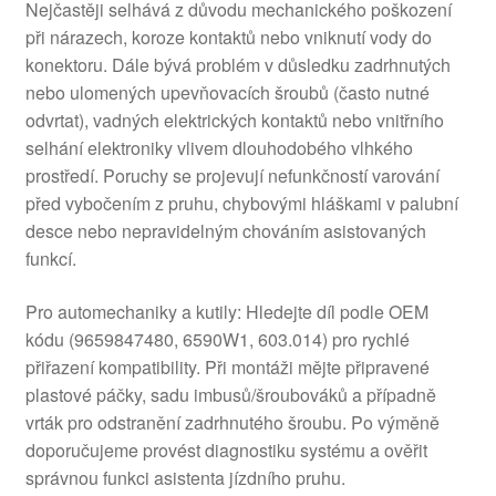
Nejčastěji selhává z důvodu mechanického poškození
při nárazech, koroze kontaktů nebo vniknutí vody do
konektoru. Dále bývá problém v důsledku zadrhnutých
nebo ulomených upevňovacích šroubů (často nutné
odvrtat), vadných elektrických kontaktů nebo vnitřního
selhání elektroniky vlivem dlouhodobého vlhkého
prostředí. Poruchy se projevují nefunkčností varování
před vybočením z pruhu, chybovými hláškami v palubní
desce nebo nepravidelným chováním asistovaných
funkcí.
Pro automechaniky a kutily: Hledejte díl podle OEM
kódu (9659847480, 6590W1, 603.014) pro rychlé
přiřazení kompatibility. Při montáži mějte připravené
plastové páčky, sadu imbusů/šroubováků a případně
vrták pro odstranění zadrhnutého šroubu. Po výměně
doporučujeme provést diagnostiku systému a ověřit
správnou funkci asistenta jízdního pruhu.