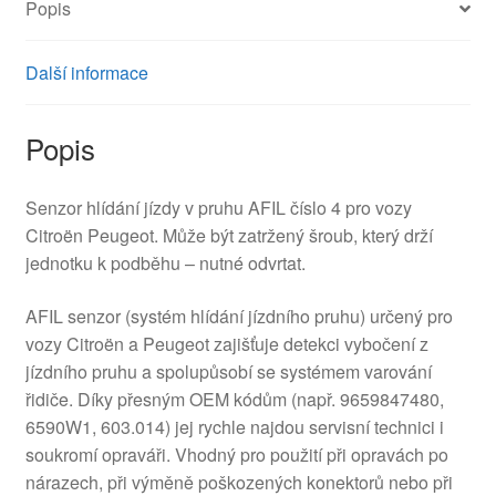
Popis
Další informace
Popis
Senzor hlídání jízdy v pruhu AFIL číslo 4 pro vozy
Citroën Peugeot. Může být zatržený šroub, který drží
jednotku k podběhu – nutné odvrtat.
AFIL senzor (systém hlídání jízdního pruhu) určený pro
vozy Citroën a Peugeot zajišťuje detekci vybočení z
jízdního pruhu a spolupůsobí se systémem varování
řidiče. Díky přesným OEM kódům (např. 9659847480,
6590W1, 603.014) jej rychle najdou servisní technici i
soukromí opraváři. Vhodný pro použití při opravách po
nárazech, při výměně poškozených konektorů nebo při