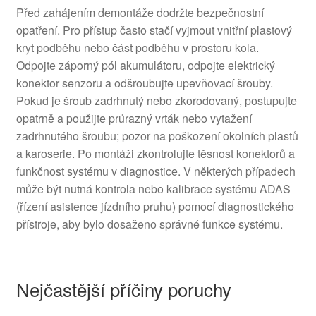
Před zahájením demontáže dodržte bezpečnostní
opatření. Pro přístup často stačí vyjmout vnitřní plastový
kryt podběhu nebo část podběhu v prostoru kola.
Odpojte záporný pól akumulátoru, odpojte elektrický
konektor senzoru a odšroubujte upevňovací šrouby.
Pokud je šroub zadrhnutý nebo zkorodovaný, postupujte
opatrně a použijte průrazný vrták nebo vytažení
zadrhnutého šroubu; pozor na poškození okolních plastů
a karoserie. Po montáži zkontrolujte těsnost konektorů a
funkčnost systému v diagnostice. V některých případech
může být nutná kontrola nebo kalibrace systému ADAS
(řízení asistence jízdního pruhu) pomocí diagnostického
přístroje, aby bylo dosaženo správné funkce systému.
Nejčastější příčiny poruchy