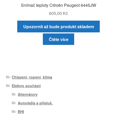
Snímač teploty Citroën Peugeot 6445JW
605,00
Kč
Upozornit až bude produkt skladem
Čtěte více
Chlazení, topení, klima
Elektro součásti
Alternátory
Autorádia a přísluš.
BHI