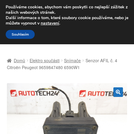
DOPRAVA od 139,-Kč
Používáme cookies, abychom vám poskytli co nejlepší zážitek z
našich webových stránek.
Volejte po-pá 9-16 704 494 494
Další informace o tom, které soubory cookie používáme, nebo je
můžete vypnout v
nastavení
.
Přeskočit
Přejít
Menu
Souhlasím
na
k
navigaci
obsahu
Úvodní stránka
webu
Domů
Elektro součásti
Snímače
Senzor AFIL č. 4
Celosvětová doprava
Citroën Peugeot 9659847480 6590W1
Doprava
Kontakt
🔍
Košík
Můj účet