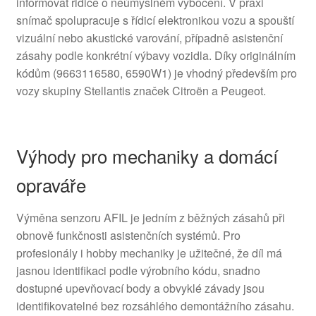
informovat řidiče o neúmyslném vybočení. V praxi
snímač spolupracuje s řídicí elektronikou vozu a spouští
vizuální nebo akustické varování, případně asistenční
zásahy podle konkrétní výbavy vozidla. Díky originálním
kódům (9663116580, 6590W1) je vhodný především pro
vozy skupiny Stellantis značek Citroën a Peugeot.
Výhody pro mechaniky a domácí
opraváře
Výměna senzoru AFIL je jedním z běžných zásahů při
obnově funkčnosti asistenčních systémů. Pro
profesionály i hobby mechaniky je užitečné, že díl má
jasnou identifikaci podle výrobního kódu, snadno
dostupné upevňovací body a obvyklé závady jsou
identifikovatelné bez rozsáhlého demontážního zásahu.