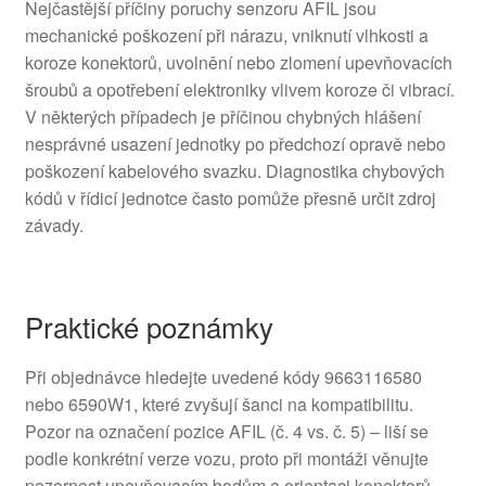
Nejčastější příčiny poruchy senzoru AFIL jsou
mechanické poškození při nárazu, vniknutí vlhkosti a
koroze konektorů, uvolnění nebo zlomení upevňovacích
šroubů a opotřebení elektroniky vlivem koroze či vibrací.
V některých případech je příčinou chybných hlášení
nesprávné usazení jednotky po předchozí opravě nebo
poškození kabelového svazku. Diagnostika chybových
kódů v řídicí jednotce často pomůže přesně určit zdroj
závady.
Praktické poznámky
Při objednávce hledejte uvedené kódy 9663116580
nebo 6590W1, které zvyšují šanci na kompatibilitu.
Pozor na označení pozice AFIL (č. 4 vs. č. 5) – liší se
podle konkrétní verze vozu, proto při montáži věnujte
pozornost upevňovacím bodům a orientaci konektorů.