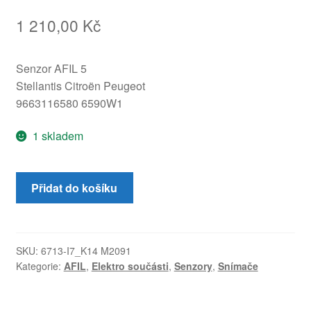
1 210,00
Kč
Senzor AFIL 5
Stellantis Citroën Peugeot
9663116580 6590W1
1 skladem
Senzor
Přidat do košíku
AFIL
5
Citroën
Peugeot
SKU:
6713-I7_K14 M2091
Kategorie:
AFIL
,
Elektro součásti
,
Senzory
,
Snímače
9663116580
6590W1
množství