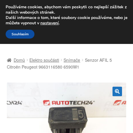
DOPRAVA od 139,-Kč
Používáme cookies, abychom vám poskytli co nejlepší zážitek z
našich webových stránek.
Volejte po-pá 9-16 704 494 494
Další informace o tom, které soubory cookie používáme, nebo je
můžete vypnout v
nastavení
.
Přeskočit
Přejít
Menu
Souhlasím
na
k
navigaci
obsahu
Úvodní stránka
webu
Domů
Elektro součásti
Snímače
Senzor AFIL 5
Celosvětová doprava
Citroën Peugeot 9663116580 6590W1
Doprava
Kontakt
🔍
Košík
Můj účet