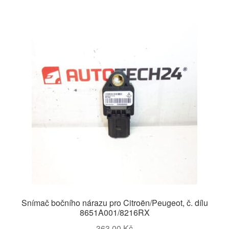
Snímač bočního nárazu pro Citroën/Peugeot, č. dílu
8651A001/8216RX
363,00
Kč