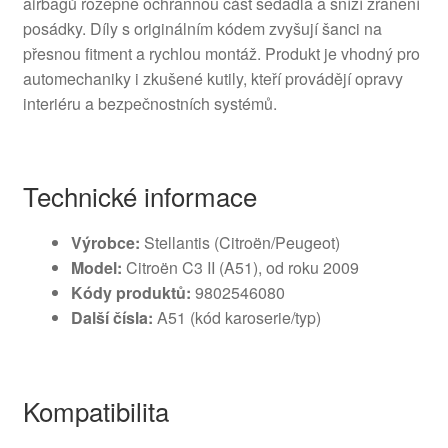
airbagů rozepne ochrannou část sedadla a sníží zranění
posádky. Díly s originálním kódem zvyšují šanci na
přesnou fitment a rychlou montáž. Produkt je vhodný pro
automechaniky i zkušené kutily, kteří provádějí opravy
interiéru a bezpečnostních systémů.
Technické informace
Výrobce:
Stellantis (Citroën/Peugeot)
Model:
Citroën C3 II (A51), od roku 2009
Kódy produktů:
9802546080
Další čísla:
A51 (kód karoserie/typ)
Kompatibilita