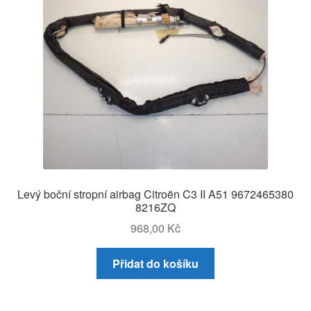
Levý boční stropní airbag Citroën C3 II A51 9672465380
8216ZQ
968,00
Kč
Přidat do košíku