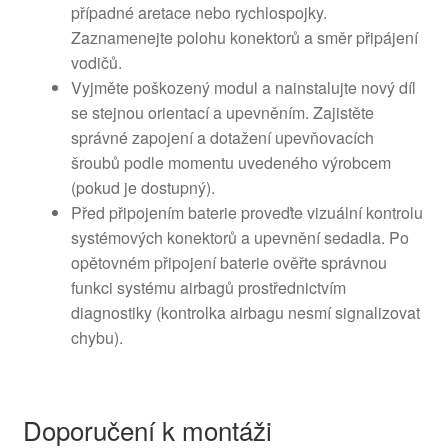
případné aretace nebo rychlospojky.
Zaznamenejte polohu konektorů a směr připájení
vodičů.
Vyjměte poškozený modul a nainstalujte nový díl
se stejnou orientací a upevněním. Zajistěte
správné zapojení a dotažení upevňovacích
šroubů podle momentu uvedeného výrobcem
(pokud je dostupný).
Před připojením baterie proveďte vizuální kontrolu
systémových konektorů a upevnění sedadla. Po
opětovném připojení baterie ověřte správnou
funkci systému airbagů prostřednictvím
diagnostiky (kontrolka airbagu nesmí signalizovat
chybu).
Doporučení k montáži