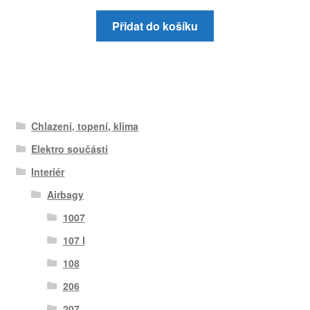
Přidat do košíku
Chlazení, topení, klima
Elektro součásti
Interiér
Airbagy
1007
107 I
108
206
207