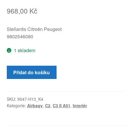
968,00
Kč
Stellantis Citroën Peugeot
9802546080
1 skladem
Airbag
Přidat do košíku
do
sedačky
řidiče
Citroën
SKU:
9547-H13_K4
Kategorie:
Airbagy
,
C2
,
C3 II A51
,
Interiér
C3
II
A51
9802546080