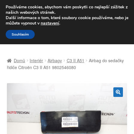
DOPRAVA od 139,-Kč
Používáme cookies, abychom vám poskytli co nejlepší zážitek z
našich webových stránek.
Volejte po-pá 9-16 704 494 494
Další informace o tom, které soubory cookie používáme, nebo je
můžete vypnout v
nastavení
.
Přeskočit
Přejít
Menu
Souhlasím
na
k
navigaci
obsahu
Úvodní stránka
webu
Domů
Interiér
Airbagy
C3 II A51
Airbag do sedačky
Celosvětová doprava
řidiče Citroën C3 II A51 9802546080
Doprava
Kontakt
🔍
Košík
Můj účet