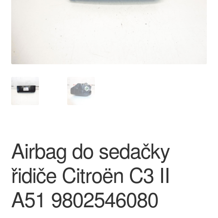
O nás
Obchodní podmínky
Ochrana osobních údajů
Platby
Pokladna
Airbag do sedačky
Reklamace
řidiče Citroën C3 II
Reklamační řád
A51 9802546080
Vrakoviště Citroën