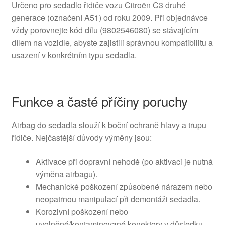
Určeno pro sedadlo řidiče vozu Citroën C3 druhé
generace (označení A51) od roku 2009. Při objednávce
vždy porovnejte kód dílu (9802546080) se stávajícím
dílem na vozidle, abyste zajistili správnou kompatibilitu a
usazení v konkrétním typu sedadla.
Funkce a časté příčiny poruchy
Airbag do sedadla slouží k boční ochraně hlavy a trupu
řidiče. Nejčastější důvody výměny jsou:
Aktivace při dopravní nehodě (po aktivaci je nutná
výměna airbagu).
Mechanické poškození způsobené nárazem nebo
neopatrnou manipulací při demontáži sedadla.
Korozivní poškození nebo
uvolněné/kontaminované konektory v důsledku