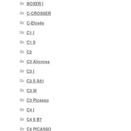
BOXER I
C-CROSSER
C-Elysée
C1 I
C1 II
C2
C3 Aircross
C3 I
C3 II A51
C3 III
C3 Picasso
C4 I
C4 II B7
C4 PICASSO