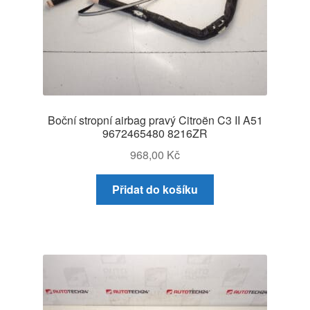
Boční stropní airbag pravý Citroën C3 II A51
9672465480 8216ZR
968,00
Kč
Přidat do košíku