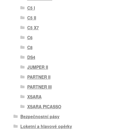
C5 I
C5 II
C5 X7
C6
C8
DS4
JUMPER II
PARTNER II
PARTNER III
XSARA
XSARA PICASSO
Bezpečnostní pásy
Loketní a hlavové opěrky